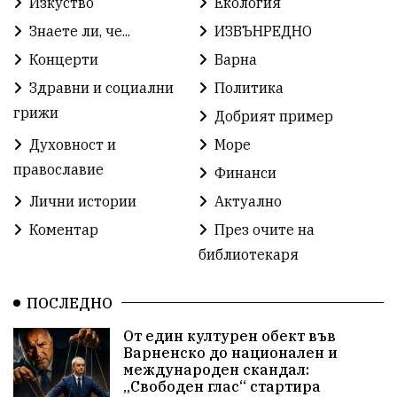
Изкуство
Екология
Знаете ли, че...
ИЗВЪНРЕДНО
Концерти
Варна
Здравни и социални
Политика
грижи
Добрият пример
Духовност и
Море
православие
Финанси
Лични истории
Актуално
Коментар
През очите на
библиотекаря
ПОСЛЕДНО
От един културен обект във
Варненско до национален и
международен скандал:
„Свободен глас“ стартира