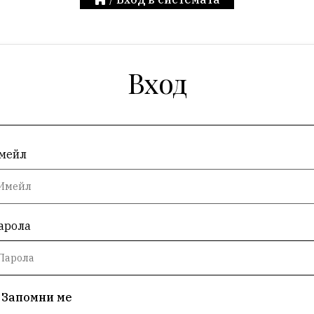
Вход
мейл
арола
Запомни ме