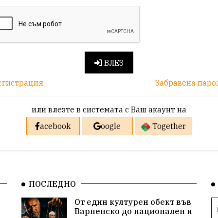
ВЛЕЗ
егистрация
Забравена паро
или влезте в системата с Ваш акаунт на
acebook
oogle
Together
ПОСЛЕДНО
От един културен обект във
Варненско до национален и