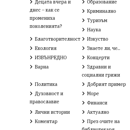
Децата вчера и
Образование
днес – как се
Криминално
промениха
Туризъм
поколенията?
Наука
Благотворителност
Изкуство
Екология
Знаете ли, че...
ИЗВЪНРЕДНО
Концерти
Варна
Здравни и
социални грижи
Политика
Добрият пример
Духовност и
Море
православие
Финанси
Лични истории
Актуално
Коментар
През очите на
библиотекаря