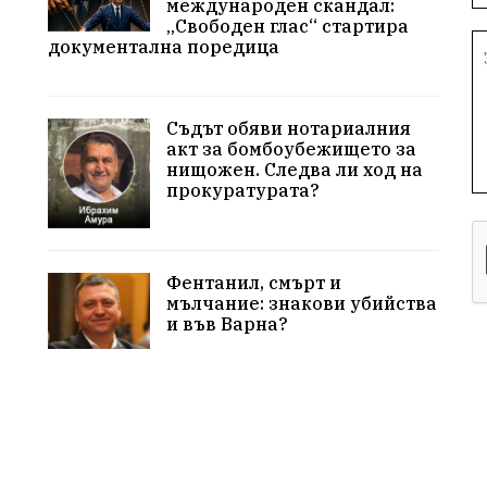
международен скандал:
„Свободен глас“ стартира
документална поредица
Съдът обяви нотариалния
акт за бомбоубежището за
нищожен. Следва ли ход на
прокуратурата?
Фентанил, смърт и
мълчание: знакови убийства
и във Варна?