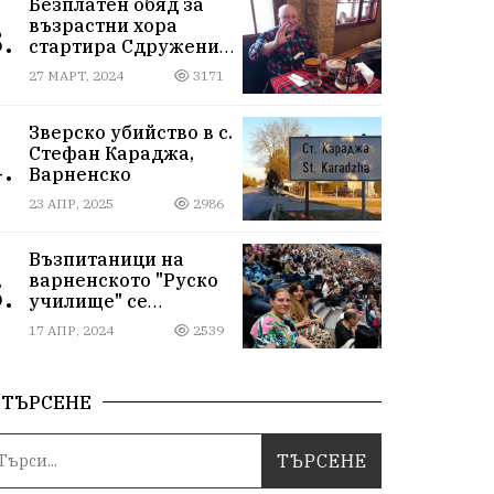
Безплатен обяд за
възрастни хора
.
стартира Сдружение
„Хора от народа“ във
27 МАРТ, 2024
3171
Варна
Зверско убийство в с.
Стефан Караджа,
.
Варненско
23 АПР, 2025
2986
Възпитаници на
варненското "Руско
.
училище" се
срещнаха на юбилея
17 АПР, 2024
2539
си отвъд
предубежденията
ТЪРСЕНЕ