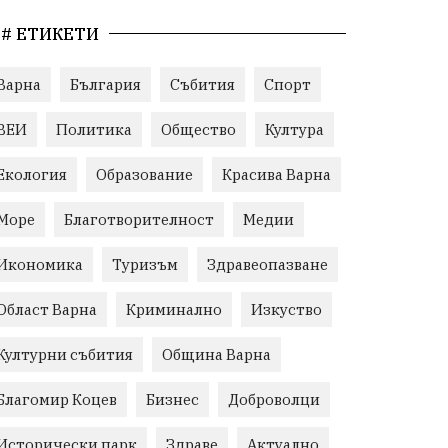
# ЕТИКЕТИ
Варна
България
Събития
Спорт
ВЕИ
Политика
Общество
Култура
Екология
Образование
Красива Варна
Море
Благотворителност
Медии
Икономика
Туризъм
Здравеопазване
Област Варна
Криминално
Изкуство
Културни събития
Община Варна
Благомир Коцев
Бизнес
Доброволци
Исторически парк
Здраве
Актуално