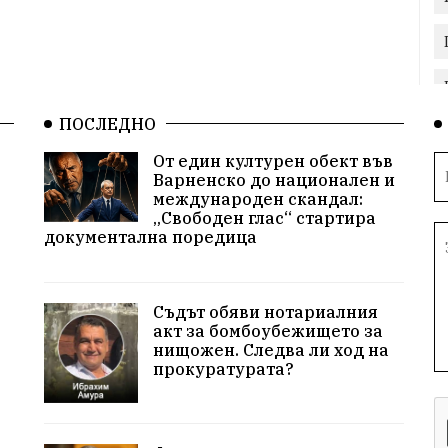
ПОСЛЕДНО
От един културен обект във
Варненско до национален и
международен скандал:
„Свободен глас“ стартира
документална поредица
Съдът обяви нотариалния
акт за бомбоубежището за
нищожен. Следва ли ход на
прокуратурата?