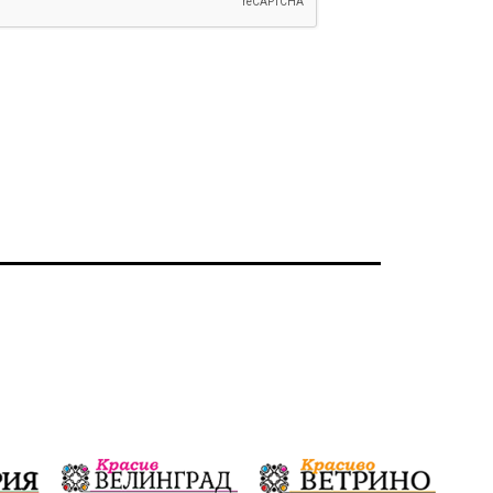
Ветрогенератори
Девня
Ден на народните будители
Изложба
Детски градини
Богоявление
Разрушеното бомбоубежище
ММФ „Варненско лято“
Ибрахим Амура
Избори 2026
Великден
Дарения
Пласидо Доминго
Семинар
Концерт
едрогабаритни отпадъци
Културни и спортни събития
Аспарухово