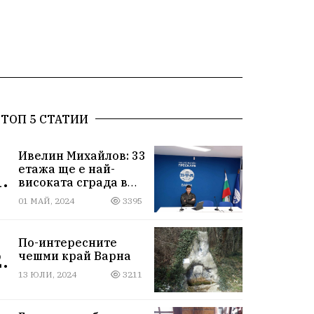
ТОП 5 СТАТИИ
Ивелин Михайлов: 33
етажа ще е най-
.
високата сграда в
новия Сити център
01 МАЙ, 2024
3395
във Варна
По-интересните
.
чешми край Варна
13 ЮЛИ, 2024
3211