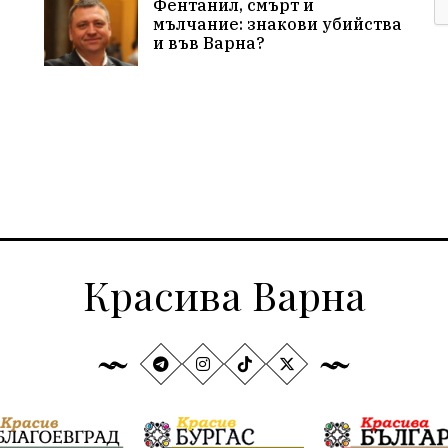
Фентанил, смърт и
мълчание: знакови убийства
и във Варна?
Красива Варна