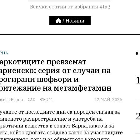
Всички статии от избрания #tag
/
Новини
РНА
аркотиците превземат
арненско: серия от случаи на
1
рогирани шофьори и
ритежание на метамфетамин
асива Варна
0
241
12 МАЙ, 2026
учаите от последните дни са пореден сигнал за 
2
силеното разпространение и употреба на 
ркотични вещества в област Варна, както и за 
ска, който дрогата създава както за участниците 
движението, така и за обществото като цяло.