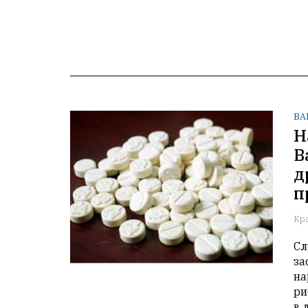
ВА
Н
В
д
п
Кр
Сл
за
на
ри
в 