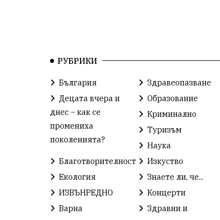
РУБРИКИ
България
Здравеопазване
Децата вчера и
Образование
днес – как се
Криминално
промениха
Туризъм
поколенията?
Наука
Благотворителност
Изкуство
Екология
Знаете ли, че...
ИЗВЪНРЕДНО
Концерти
Варна
Здравни и