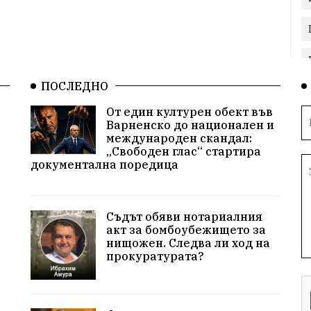
ПОСЛЕДНО
От един културен обект във
Варненско до национален и
международен скандал:
„Свободен глас“ стартира
документална поредица
Съдът обяви нотариалния
акт за бомбоубежището за
нищожен. Следва ли ход на
прокуратурата?