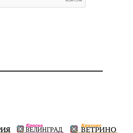
Ветрогенератори
Девня
Ден на народните будители
Изложба
Детски градини
Богоявление
Разрушеното бомбоубежище
ММФ „Варненско лято“
Ибрахим Амура
Избори 2026
Великден
Дарения
Пласидо Доминго
Семинар
Концерт
едрогабаритни отпадъци
Културни и спортни събития
Аспарухово