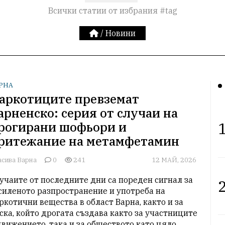
Всички статии от избрания #tag
/
Новини
РНА
аркотиците превземат
арненско: серия от случаи на
1
рогирани шофьори и
ритежание на метамфетамин
асива Варна
0
241
12 МАЙ, 2026
учаите от последните дни са пореден сигнал за 
2
силеното разпространение и употреба на 
ркотични вещества в област Варна, както и за 
ска, който дрогата създава както за участниците 
движението, така и за обществото като цяло.