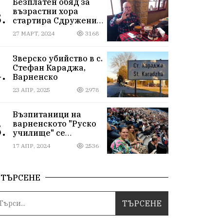
Безплатен обяд за
възрастни хора
.
стартира Сдружение
„Хора от народа“ във
27 МАРТ, 2024
3168
Варна
Зверско убийство в с.
Стефан Караджа,
.
Варненско
23 АПР, 2025
2978
Възпитаници на
варненското "Руско
.
училище" се
срещнаха на юбилея
17 АПР, 2024
2536
си отвъд
предубежденията
ТЪРСЕНЕ