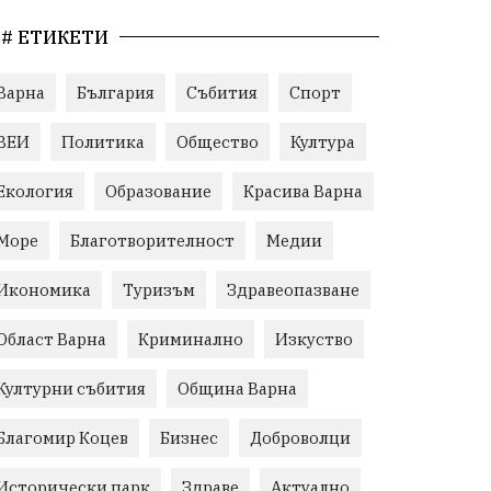
# ЕТИКЕТИ
Варна
България
Събития
Спорт
ВЕИ
Политика
Общество
Култура
Екология
Образование
Красива Варна
Море
Благотворителност
Медии
Икономика
Туризъм
Здравеопазване
Област Варна
Криминално
Изкуство
Културни събития
Община Варна
Благомир Коцев
Бизнес
Доброволци
Исторически парк
Здраве
Актуално