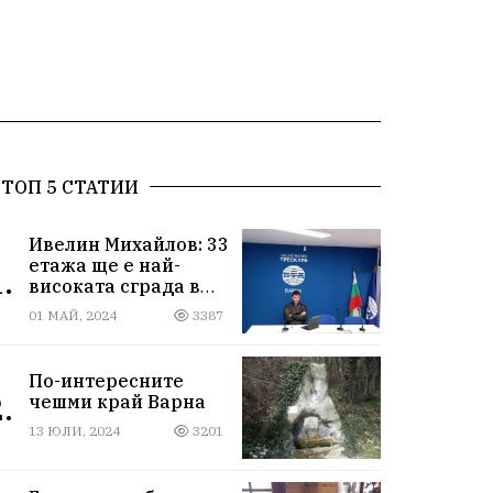
ТОП 5 СТАТИИ
Ивелин Михайлов: 33
етажа ще е най-
.
високата сграда в
новия Сити център
01 МАЙ, 2024
3387
във Варна
По-интересните
.
чешми край Варна
13 ЮЛИ, 2024
3201