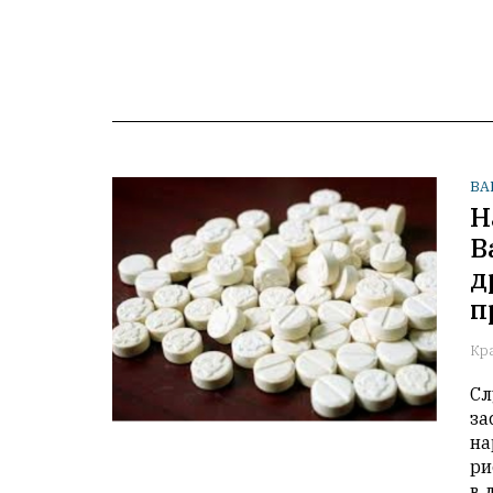
ВА
Н
В
д
п
Кр
Сл
за
на
ри
в 