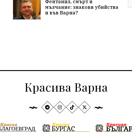
Фентанил, смърт и
мълчание: знакови убийства
и във Варна?
Красива Варна