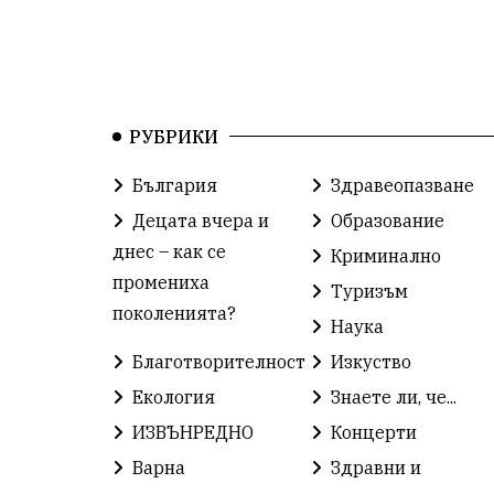
РУБРИКИ
България
Здравеопазване
Децата вчера и
Образование
днес – как се
Криминално
промениха
Туризъм
поколенията?
Наука
Благотворителност
Изкуство
Екология
Знаете ли, че...
ИЗВЪНРЕДНО
Концерти
Варна
Здравни и