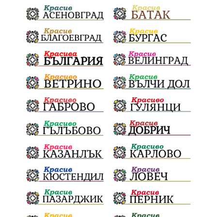
благотворителна инициатива
Електронният прием започва
Дънката
Ще има ли присъда
Ден на отворените врати
стопанство „Храна от село“
Карола Карова
бронзови медал
Балканското първенство
в отборната надпревара
„Отваряне на града към морето“
Негодна за пиене вода
във Варненско
цялостно обновяване
Музеъ на мозайките
и прилежащия парк в Девня