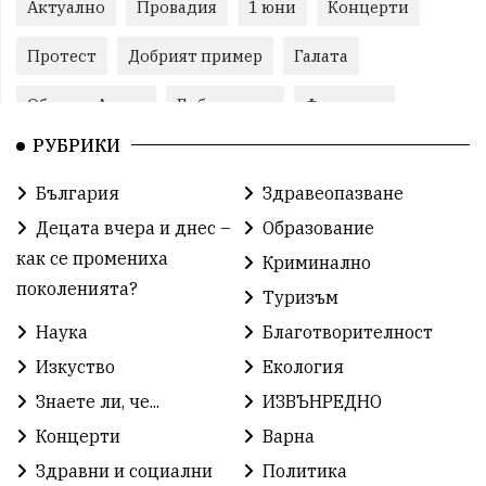
Актуално
Провадия
1 юни
Концерти
Протест
Добрият пример
Галата
Община Аврен
Библиотека
Фестивал
РУБРИКИ
Финанси
Съветите на специалиста
Проект
България
Здравеопазване
Театър
Спорт за деца
История
Децата вчера и днес –
Образование
Градски транспорт
Нов протест
с. Каменар
как се промениха
Криминално
поколенията?
Туризъм
Безплатни прегледи
Волейбол
Карин дом
Наука
Благотворителност
Зелена Енергия
Развитие
Ден на детето
Изкуство
Екология
Книги
Ветрогенератори
Девня
Знаете ли, че...
ИЗВЪНРЕДНО
Концерти
Варна
Ден на народните будители
Изложба
Здравни и социални
Политика