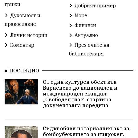
Детски градини
Богоявление
грижи
Добрият пример
Духовност и
Море
Разрушеното бомбоубежище
православие
Финанси
ММФ „Варненско лято“
Ибрахим Амура
Лични истории
Актуално
Избори 2026
Великден
Дарения
Коментар
През очите на
библиотекаря
Пласидо Доминго
Семинар
Концерт
ПОСЛЕДНО
едрогабаритни отпадъци
От един културен обект във
Културни и спортни събития
Аспарухово
Варненско до национален и
международен скандал:
„Свободен глас“ стартира
Безводие
пожари
Тенис
Вълчи дол
документална поредица
Безплатно
с. Неофит Рилски
24 май
Училища
Лична инициатива
Величие
Съдът обяви нотариалния акт за
бомбоубежището за нищожен.