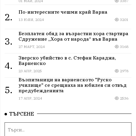
01 МАЙ, 2024
3387
По-интересните чешми край Варна
2.
13 ЮЛИ, 2024
3201
Безплатен обяд за възрастни хора стартира
3.
Сдружение „Хора от народа“ във Варна
27 МАРТ, 2024
3168
Зверско убийство в с. Стефан Караджа,
4.
Варненско
23 АПР, 2025
2978
Възпитаници на варненското "Руско
училище" се срещнаха на юбилея си отвъд
5.
предубежденията
17 АПР, 2024
2536
ТЪРСЕНЕ