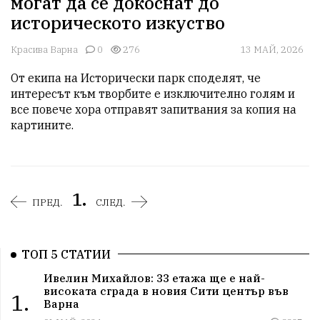
могат да се докоснат до
историческото изкуство
Красива Варна
0
276
13 МАЙ, 2026
От екипа на Исторически парк споделят, че 
интересът към творбите е изключително голям и 
все повече хора отправят запитвания за копия на 
картините.
1.
ПРЕД.
СЛЕД.
ТОП 5 СТАТИИ
Ивелин Михайлов: 33 етажа ще е най-
високата сграда в новия Сити център във
1.
Варна