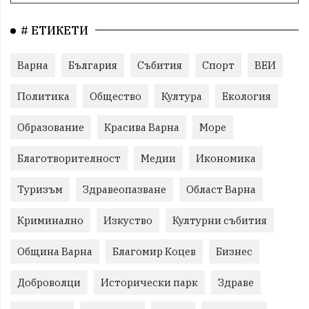
# ЕТИКЕТИ
Варна
България
Събития
Спорт
ВЕИ
Политика
Общество
Култура
Екология
Образование
Красива Варна
Море
Благотворителност
Медии
Икономика
Туризъм
Здравеопазване
Област Варна
Криминално
Изкуство
Културни събития
Община Варна
Благомир Коцев
Бизнес
Доброволци
Исторически парк
Здраве