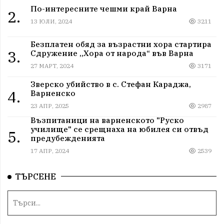
По-интересните чешми край Варна
2.
13 ЮЛИ, 2024
3211
Безплатен обяд за възрастни хора стартира
3.
Сдружение „Хора от народа“ във Варна
27 МАРТ, 2024
3171
Зверско убийство в с. Стефан Караджа,
4.
Варненско
23 АПР, 2025
2987
Възпитаници на варненското "Руско
училище" се срещнаха на юбилея си отвъд
5.
предубежденията
17 АПР, 2024
2539
ТЪРСЕНЕ