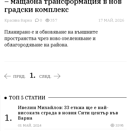
– мащабна трансформация в нов
градски комплекс
Красива Варна
0
357
17 МАЙ, 2026
Планирано е и обновяване на външните 
пространства чрез ново озеленяване и 
облагородяване на района.
1.
ПРЕД.
СЛЕД.
ТОП 5 СТАТИИ
Ивелин Михайлов: 33 етажа ще е най-
високата сграда в новия Сити център във
1.
Варна
01 МАЙ, 2024
3395