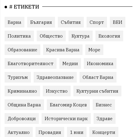
# ЕТИКЕТИ
Варна
България
Събития
Спорт
ВЕИ
Политика
Общество
Култура
Екология
Образование
Красива Варна
Море
Благотворителност
Медии
Икономика
Туризъм
Здравеопазване
Област Варна
Криминално
Изкуство
Културни събития
Община Варна
Благомир Коцев
Бизнес
Доброволци
Исторически парк
Здраве
Актуално
Провадия
1 юни
Концерти