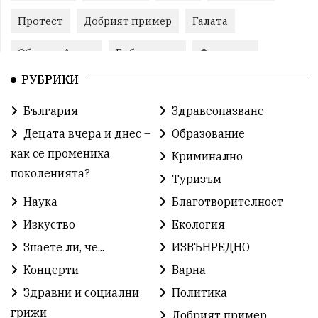
Протест
Добрият пример
Галата
Община Аврен
Библиотека
Фестивал
РУБРИКИ
Финанси
Съветите на специалиста
Проект
България
Здравеопазване
Театър
Спорт за деца
История
Децата вчера и днес –
Образование
Градски транспорт
Нов протест
с. Каменар
как се промениха
Криминално
поколенията?
Туризъм
Безплатни прегледи
Волейбол
Карин дом
Наука
Благотворителност
Зелена Енергия
Развитие
Ден на детето
Изкуство
Екология
Книги
Ветрогенератори
Девня
Знаете ли, че...
ИЗВЪНРЕДНО
Концерти
Варна
Ден на народните будители
Изложба
Здравни и социални
Политика
Детски градини
Богоявление
грижи
Добрият пример