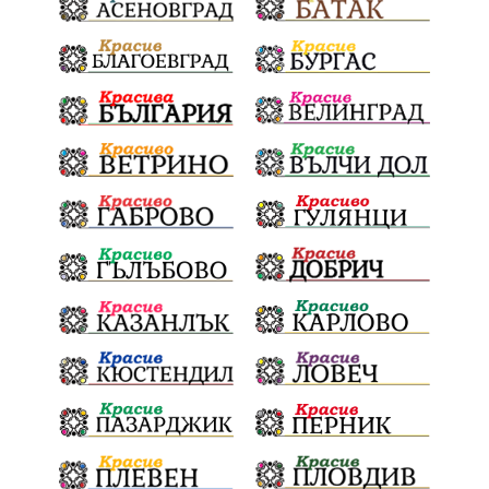
Електронният прием започва
Дънката
Ще има ли присъда
Ден на отворените врати
стопанство „Храна от село“
Карола Карова
бронзови медал
Балканското първенство
в отборната надпревара
„Отваряне на града към морето“
Негодна за пиене вода
във Варненско
цялостно обновяване
Музеъ на мозайките
и прилежащия парк в Девня
Гражданска инициатива
„Парад на гордостта“