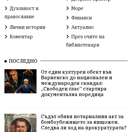
Духовност и
Море
Разрушеното бомбоубежище
православие
Финанси
ММФ „Варненско лято“
Ибрахим Амура
Лични истории
Актуално
Избори 2026
Великден
Дарения
Коментар
През очите на
библиотекаря
Пласидо Доминго
Семинар
Концерт
ПОСЛЕДНО
едрогабаритни отпадъци
От един културен обект във
Културни и спортни събития
Аспарухово
Варненско до национален и
международен скандал:
„Свободен глас“ стартира
Безводие
пожари
Тенис
Вълчи дол
документална поредица
Безплатно
с. Неофит Рилски
24 май
Училища
Лична инициатива
Величие
Съдът обяви нотариалния акт за
бомбоубежището за нищожен.
Следва ли ход на прокуратурата?
Приют за кучета
Култура и образование