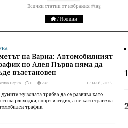
Всички статии от избрания #tag
/
Новини
РНА
метът на Варна: Автомобилният
рафик по Алея Първа няма да
1
ъде възстановен
асива Варна
0
238
17 МАЙ, 2026
 думите му зоната трябва да се развива като 
сто за разходки, спорт и отдих, а не като трасе за 
2
томобилен трафик.