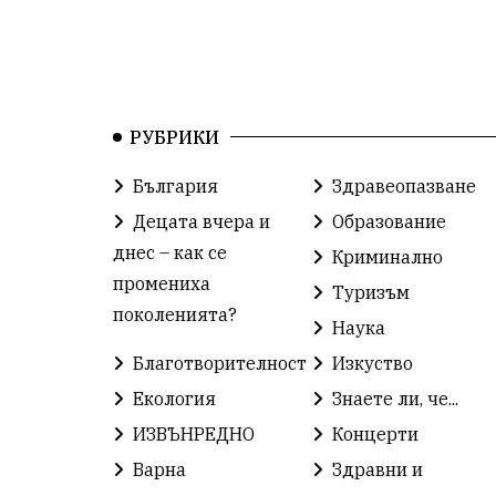
РУБРИКИ
България
Здравеопазване
Децата вчера и
Образование
днес – как се
Криминално
промениха
Туризъм
поколенията?
Наука
Благотворителност
Изкуство
Екология
Знаете ли, че...
ИЗВЪНРЕДНО
Концерти
Варна
Здравни и