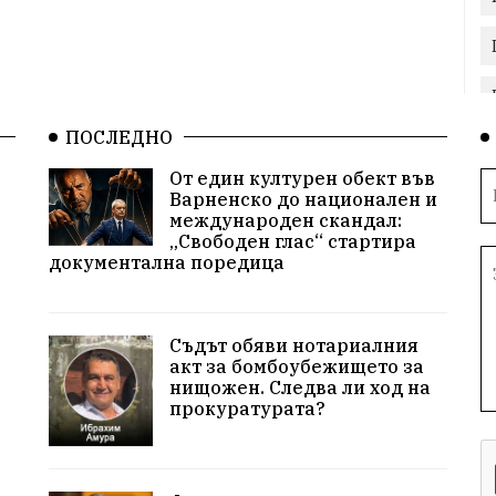
ПОСЛЕДНО
От един културен обект във
Варненско до национален и
международен скандал:
„Свободен глас“ стартира
документална поредица
Съдът обяви нотариалния
акт за бомбоубежището за
нищожен. Следва ли ход на
прокуратурата?