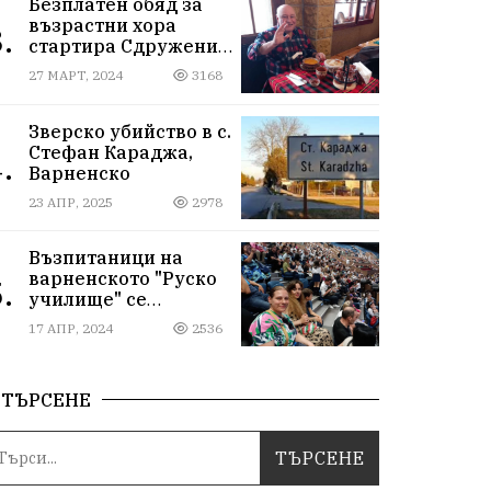
Безплатен обяд за
възрастни хора
.
стартира Сдружение
„Хора от народа“ във
27 МАРТ, 2024
3168
Варна
Зверско убийство в с.
Стефан Караджа,
.
Варненско
23 АПР, 2025
2978
Възпитаници на
варненското "Руско
.
училище" се
срещнаха на юбилея
17 АПР, 2024
2536
си отвъд
предубежденията
ТЪРСЕНЕ