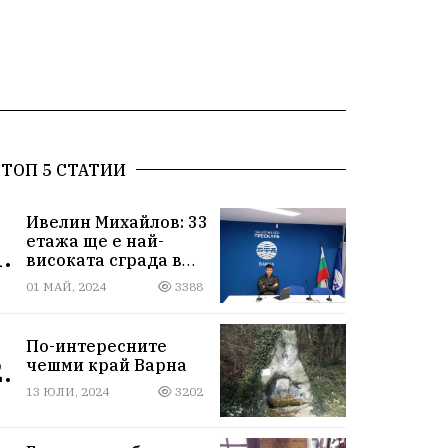
ТОП 5 СТАТИИ
Ивелин Михайлов: 33
етажа ще е най-
.
високата сграда в
новия Сити център
01 МАЙ, 2024
3388
във Варна
По-интересните
.
чешми край Варна
13 ЮЛИ, 2024
3202