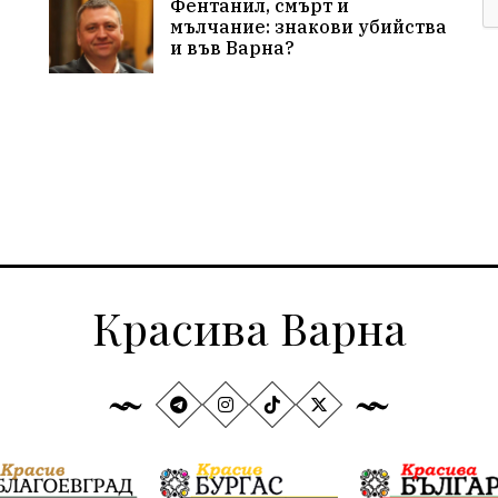
Фентанил, смърт и
мълчание: знакови убийства
и във Варна?
Красива Варна