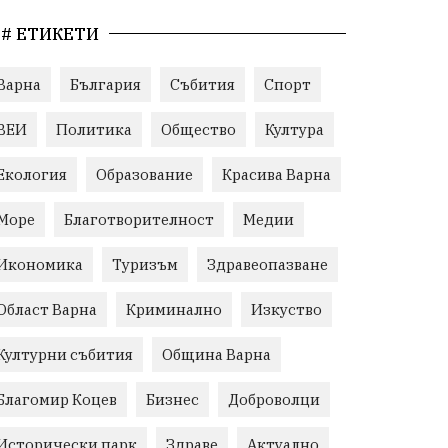
# ЕТИКЕТИ
Варна
България
Събития
Спорт
ВЕИ
Политика
Общество
Култура
Екология
Образование
Красива Варна
Море
Благотворителност
Медии
Икономика
Туризъм
Здравеопазване
Област Варна
Криминално
Изкуство
Културни събития
Община Варна
Благомир Коцев
Бизнес
Доброволци
Исторически парк
Здраве
Актуално