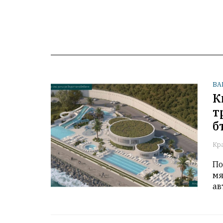
ВА
К
т
б
Кр
По
мя
ав