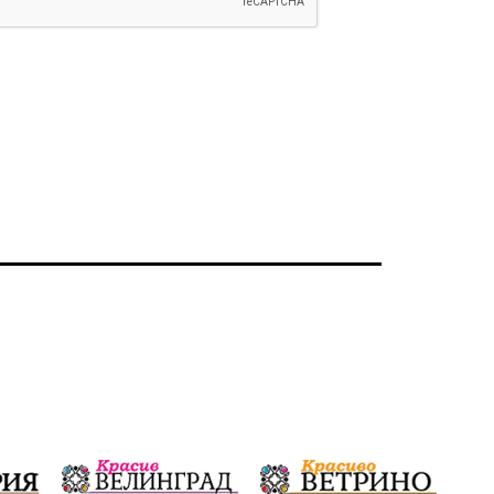
Ветрогенератори
Девня
Ден на народните будители
Изложба
Детски градини
Богоявление
Разрушеното бомбоубежище
ММФ „Варненско лято“
Ибрахим Амура
Избори 2026
Великден
Дарения
Пласидо Доминго
Семинар
Концерт
едрогабаритни отпадъци
Културни и спортни събития
Аспарухово