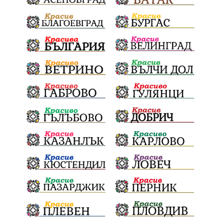
благотворителна инициатива
Електронният прием започва
Дънката
Ще има ли присъда
Ден на отворените врати
стопанство „Храна от село“
Карола Карова
бронзови медал
Балканското първенство
в отборната надпревара
„Отваряне на града към морето“
Негодна за пиене вода
във Варненско
цялостно обновяване
Музеъ на мозайките
и прилежащия парк в Девня