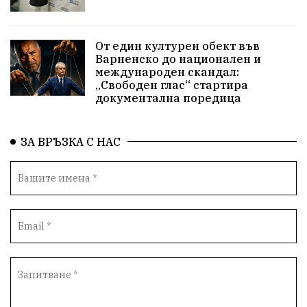
Приют за кучета
Култура и образование
Музика
Камчия
Протест в подкрепа на кмета
От един културен обект във
Варненско до национален и
Новини
Зелена зона
международен скандал:
„Свободен глас“ стартира
Незаконно строителство
документална поредица
Да защитим кмета на Варна
с. Добрина
ЗА ВРЪЗКА С НАС
Плуване
Образователен форум
Временни промени в движението
Правосъдие
Опера
незаконни сметища
Световната купа
„Възраждане“
Профилактика
„Исторически парк“
Двойният стандарт