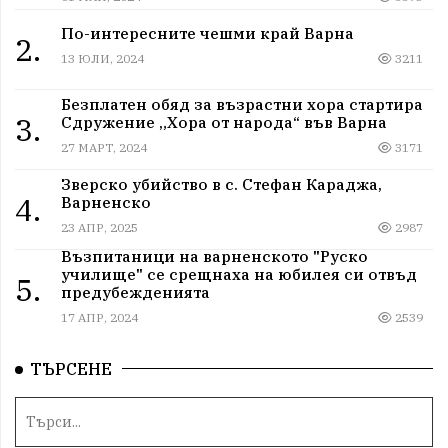
По-интересните чешми край Варна
2.
13 ЮЛИ, 2024
3211
Безплатен обяд за възрастни хора стартира
3.
Сдружение „Хора от народа“ във Варна
27 МАРТ, 2024
3171
Зверско убийство в с. Стефан Караджа,
4.
Варненско
23 АПР, 2025
2987
Възпитаници на варненското "Руско
училище" се срещнаха на юбилея си отвъд
5.
предубежденията
17 АПР, 2024
2539
ТЪРСЕНЕ