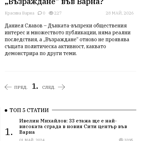
„Възраждане“ във Варна?
Красива Варна
0
227
28 МАЙ, 2026
Даниел Славов – Дънката-въпреки обществения 
интерес и множеството публикации, няма реални 
последствия, а „Възраждане“ отново не проявява 
същата политическа активност, каквато 
демонстрира по други теми.
1.
ПРЕД.
СЛЕД.
ТОП 5 СТАТИИ
Ивелин Михайлов: 33 етажа ще е най-
високата сграда в новия Сити център във
1.
Варна
01 МАЙ, 2024
3395