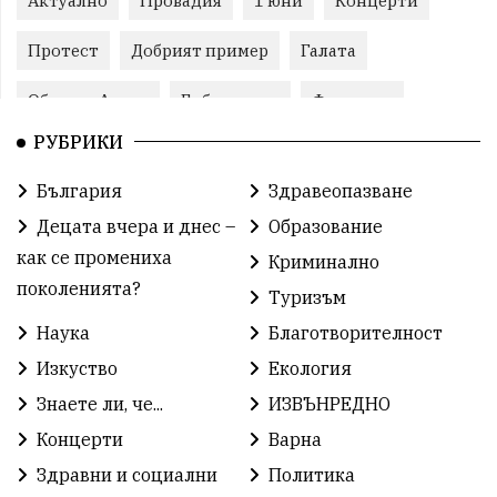
Актуално
Провадия
1 юни
Концерти
Протест
Добрият пример
Галата
Община Аврен
Библиотека
Фестивал
РУБРИКИ
Финанси
Съветите на специалиста
Проект
България
Здравеопазване
Театър
Спорт за деца
История
Децата вчера и днес –
Образование
Градски транспорт
Нов протест
с. Каменар
как се промениха
Криминално
поколенията?
Туризъм
Безплатни прегледи
Волейбол
Карин дом
Наука
Благотворителност
Зелена Енергия
Развитие
Ден на детето
Изкуство
Екология
Книги
Ветрогенератори
Девня
Знаете ли, че...
ИЗВЪНРЕДНО
Концерти
Варна
Ден на народните будители
Изложба
Здравни и социални
Политика