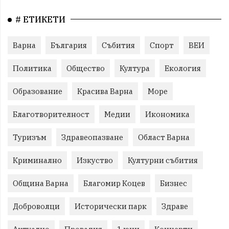
# ЕТИКЕТИ
Варна
България
Събития
Спорт
ВЕИ
Политика
Общество
Култура
Екология
Образование
Красива Варна
Море
Благотворителност
Медии
Икономика
Туризъм
Здравеопазване
Област Варна
Криминално
Изкуство
Културни събития
Община Варна
Благомир Коцев
Бизнес
Доброволци
Исторически парк
Здраве