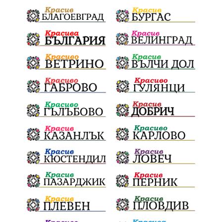
Електронният прием започва
Дънката
Ще има ли присъда
Ден на отворените врати
стопанство „Храна от село“
Карола Карова
бронзови медал
Балканското първенство
в отборната надпревара
„Отваряне на града към морето“
Негодна за пиене вода
във Варненско
цялостно обновяване
Музеъ на мозайките
и прилежащия парк в Девня
Гражданска инициатива
„Парад на гордостта“