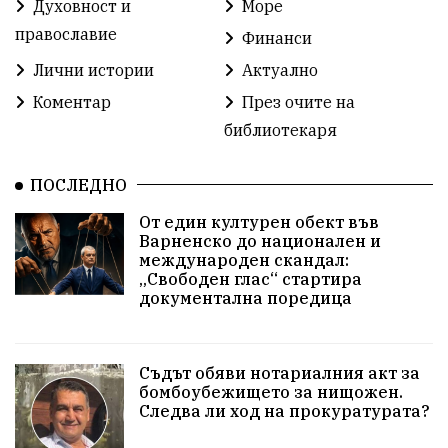
Духовност и
Море
Разрушеното бомбоубежище
православие
Финанси
ММФ „Варненско лято“
Ибрахим Амура
Лични истории
Актуално
Избори 2026
Великден
Дарения
Коментар
През очите на
библиотекаря
Пласидо Доминго
Семинар
Концерт
ПОСЛЕДНО
едрогабаритни отпадъци
От един културен обект във
Културни и спортни събития
Аспарухово
Варненско до национален и
международен скандал:
„Свободен глас“ стартира
Безводие
пожари
Тенис
Вълчи дол
документална поредица
Безплатно
с. Неофит Рилски
24 май
Училища
Лична инициатива
Величие
Съдът обяви нотариалния акт за
бомбоубежището за нищожен.
Следва ли ход на прокуратурата?
Приют за кучета
Култура и образование