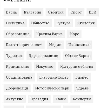
# ЕТИКЕТИ
Варна
България
Събития
Спорт
ВЕИ
Политика
Общество
Култура
Екология
Образование
Красива Варна
Море
Благотворителност
Медии
Икономика
Туризъм
Здравеопазване
Област Варна
Криминално
Изкуство
Културни събития
Община Варна
Благомир Коцев
Бизнес
Доброволци
Исторически парк
Здраве
Актуално
Провадия
1 юни
Концерти