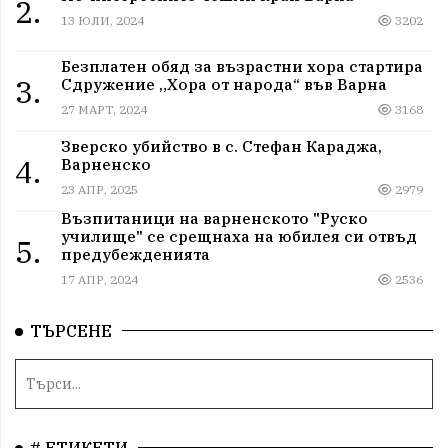
2.
13 ЮЛИ, 2024
3202
Безплатен обяд за възрастни хора стартира
3.
Сдружение „Хора от народа“ във Варна
27 МАРТ, 2024
3168
Зверско убийство в с. Стефан Караджа,
4.
Варненско
23 АПР, 2025
2979
Възпитаници на варненското "Руско
училище" се срещнаха на юбилея си отвъд
5.
предубежденията
17 АПР, 2024
2536
ТЪРСЕНЕ