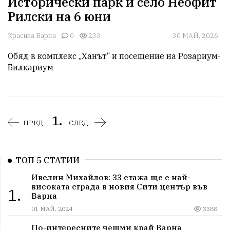
Исторически парк и село Неофит
Рилски на 6 юни
Красива Варна
0
233
30 МАЙ, 2026
Обяд в комплекс „Ханът“ и посещение на Розариум-
1.
ПРЕД.
СЛЕД.
ТОП 5 СТАТИИ
Ивелин Михайлов: 33 етажа ще е най-
високата сграда в новия Сити център във
1.
Варна
01 МАЙ, 2024
3388
По-интересните чешми край Варна