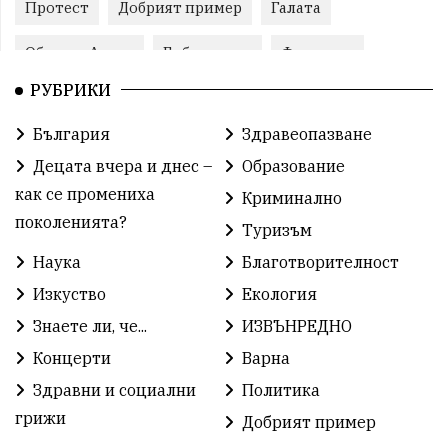
Протест
Добрият пример
Галата
Община Аврен
Библиотека
Фестивал
РУБРИКИ
Финанси
Съветите на специалиста
Проект
България
Здравеопазване
Театър
Спорт за деца
История
Децата вчера и днес –
Образование
Градски транспорт
Нов протест
с. Каменар
как се промениха
Криминално
поколенията?
Туризъм
Безплатни прегледи
Волейбол
Карин дом
Наука
Благотворителност
Зелена Енергия
Развитие
Ден на детето
Изкуство
Екология
Книги
Ветрогенератори
Девня
Знаете ли, че...
ИЗВЪНРЕДНО
Концерти
Варна
Ден на народните будители
Изложба
Здравни и социални
Политика
Детски градини
Богоявление
грижи
Добрият пример