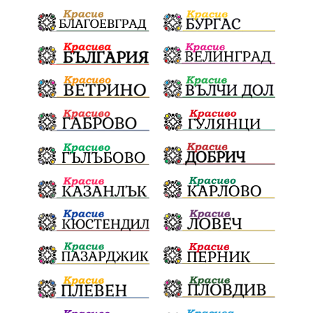
Електронният прием започва
Дънката
Ще има ли присъда
Ден на отворените врати
стопанство „Храна от село“
Карола Карова
бронзови медал
Балканското първенство
в отборната надпревара
„Отваряне на града към морето“
Негодна за пиене вода
във Варненско
цялостно обновяване
Музеъ на мозайките
и прилежащия парк в Девня
Гражданска инициатива
„Парад на гордостта“