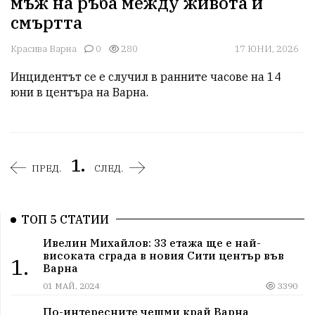
мъж на ръба между живота и
смъртта
Красива Варна
0
280
17 ЮНИ, 2026
Инцидентът се е случил в ранните часове на 14 
юни в центъра на Варна.
1.
ПРЕД.
СЛЕД.
ТОП 5 СТАТИИ
Ивелин Михайлов: 33 етажа ще е най-
високата сграда в новия Сити център във
1.
Варна
01 МАЙ, 2024
3390
По-интересните чешми край Варна