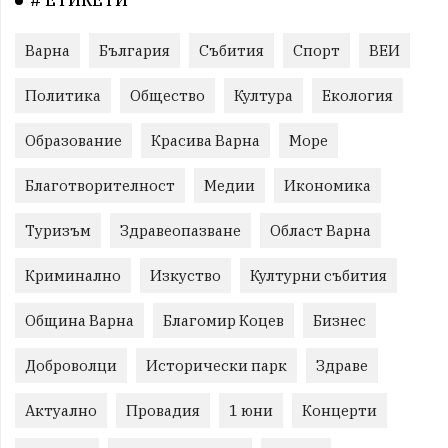
# ЕТИКЕТИ
Варна
България
Събития
Спорт
ВЕИ
Политика
Общество
Култура
Екология
Образование
Красива Варна
Море
Благотворителност
Медии
Икономика
Туризъм
Здравеопазване
Област Варна
Криминално
Изкуство
Културни събития
Община Варна
Благомир Коцев
Бизнес
Доброволци
Исторически парк
Здраве
Актуално
Провадия
1 юни
Концерти