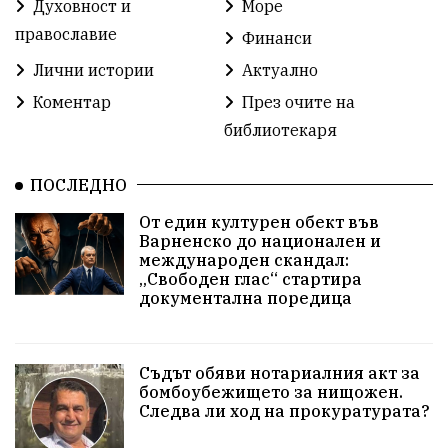
Духовност и
Море
Разрушеното бомбоубежище
православие
Финанси
ММФ „Варненско лято“
Ибрахим Амура
Лични истории
Актуално
Избори 2026
Великден
Дарения
Коментар
През очите на
библиотекаря
Пласидо Доминго
Семинар
Концерт
ПОСЛЕДНО
едрогабаритни отпадъци
От един културен обект във
Културни и спортни събития
Аспарухово
Варненско до национален и
международен скандал:
„Свободен глас“ стартира
Безводие
пожари
Тенис
Вълчи дол
документална поредица
Безплатно
с. Неофит Рилски
24 май
Училища
Лична инициатива
Величие
Съдът обяви нотариалния акт за
бомбоубежището за нищожен.
Следва ли ход на прокуратурата?
Приют за кучета
Култура и образование