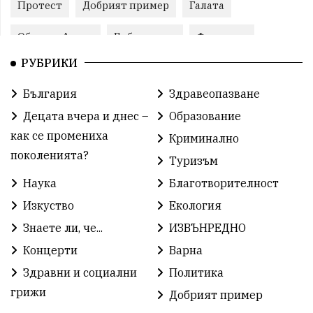
Протест
Добрият пример
Галата
Община Аврен
Библиотека
Фестивал
РУБРИКИ
Финанси
Съветите на специалиста
Проект
България
Здравеопазване
Театър
Спорт за деца
История
Децата вчера и днес –
Образование
Градски транспорт
Нов протест
с. Каменар
как се промениха
Криминално
поколенията?
Туризъм
Безплатни прегледи
Волейбол
Карин дом
Наука
Благотворителност
Зелена Енергия
Развитие
Ден на детето
Изкуство
Екология
Книги
Ветрогенератори
Девня
Знаете ли, че...
ИЗВЪНРЕДНО
Концерти
Варна
Ден на народните будители
Изложба
Здравни и социални
Политика
Детски градини
Богоявление
грижи
Добрият пример