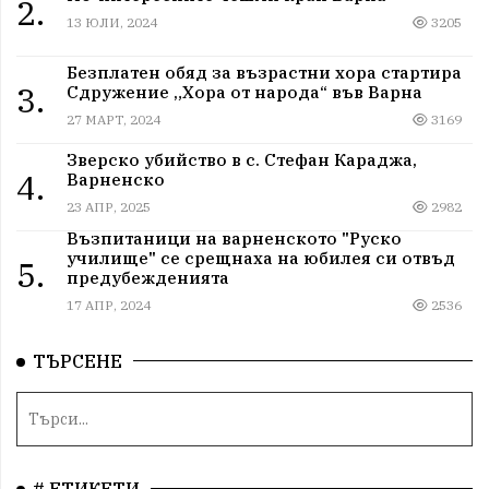
2.
13 ЮЛИ, 2024
3205
Безплатен обяд за възрастни хора стартира
3.
Сдружение „Хора от народа“ във Варна
27 МАРТ, 2024
3169
Зверско убийство в с. Стефан Караджа,
4.
Варненско
23 АПР, 2025
2982
Възпитаници на варненското "Руско
училище" се срещнаха на юбилея си отвъд
5.
предубежденията
17 АПР, 2024
2536
ТЪРСЕНЕ