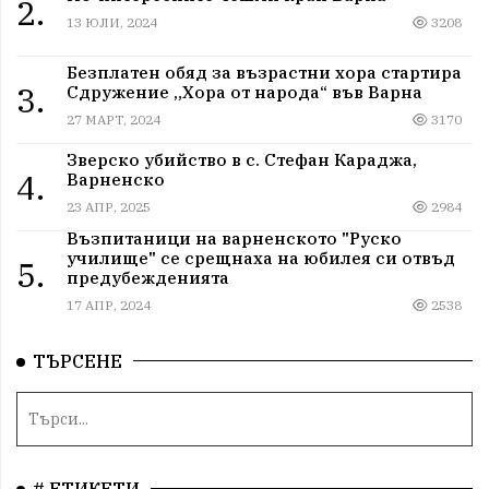
2.
13 ЮЛИ, 2024
3208
Безплатен обяд за възрастни хора стартира
3.
Сдружение „Хора от народа“ във Варна
27 МАРТ, 2024
3170
Зверско убийство в с. Стефан Караджа,
4.
Варненско
23 АПР, 2025
2984
Възпитаници на варненското "Руско
училище" се срещнаха на юбилея си отвъд
5.
предубежденията
17 АПР, 2024
2538
ТЪРСЕНЕ