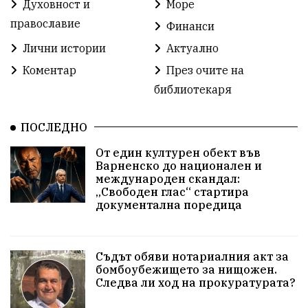
Духовност и
Море
Разрушеното бомбоубежище
православие
Финанси
ММФ „Варненско лято“
Ибрахим Амура
Лични истории
Актуално
Избори 2026
Великден
Дарения
Коментар
През очите на
библиотекаря
Пласидо Доминго
Семинар
Концерт
ПОСЛЕДНО
едрогабаритни отпадъци
От един културен обект във
Културни и спортни събития
Аспарухово
Варненско до национален и
международен скандал:
„Свободен глас“ стартира
Безводие
пожари
Тенис
Вълчи дол
документална поредица
Безплатно
с. Неофит Рилски
24 май
Училища
Лична инициатива
Величие
Съдът обяви нотариалния акт за
бомбоубежището за нищожен.
Следва ли ход на прокуратурата?
Приют за кучета
Култура и образование