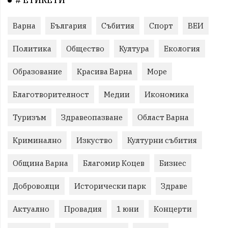
# ЕТИКЕТИ
Варна
България
Събития
Спорт
ВЕИ
Политика
Общество
Култура
Екология
Образование
Красива Варна
Море
Благотворителност
Медии
Икономика
Туризъм
Здравеопазване
Област Варна
Криминално
Изкуство
Културни събития
Община Варна
Благомир Коцев
Бизнес
Доброволци
Исторически парк
Здраве
Актуално
Провадия
1 юни
Концерти