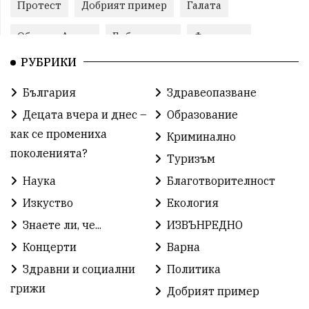
Протест
Добрият пример
Галата
Община Аврен
Библиотека
Фестивал
РУБРИКИ
Финанси
Съветите на специалиста
Проект
България
Здравеопазване
Театър
Спорт за деца
История
Децата вчера и днес –
Образование
Градски транспорт
Нов протест
с. Каменар
как се промениха
Криминално
поколенията?
Туризъм
Безплатни прегледи
Волейбол
Карин дом
Наука
Благотворителност
Зелена Енергия
Развитие
Ден на детето
Изкуство
Екология
Книги
Ветрогенератори
Девня
Знаете ли, че...
ИЗВЪНРЕДНО
Концерти
Варна
Ден на народните будители
Изложба
Здравни и социални
Политика
Детски градини
Богоявление
грижи
Добрият пример