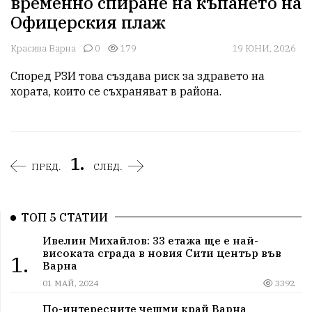
временно спиране на къпането на
Офицерския плаж
Красива Варна
0
179
19 ЮНИ, 2026
Според РЗИ това създава риск за здравето на 
хората, които се съхраняват в района.
1.
ПРЕД.
СЛЕД.
ТОП 5 СТАТИИ
Ивелин Михайлов: 33 етажа ще е най-
високата сграда в новия Сити център във
1.
Варна
01 МАЙ, 2024
3392
По-интересните чешми край Варна