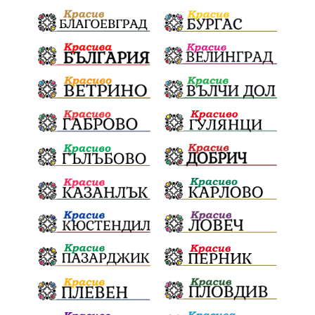
Електронният прием започва
Дънката
Ще има ли присъда
Ден на отворените врати
стопанство „Храна от село“
Карола Карова
бронзови медал
Балканското първенство
в отборната надпревара
„Отваряне на града към морето“
Негодна за пиене вода
във Варненско
цялостно обновяване
Музеъ на мозайките
и прилежащия парк в Девня
Гражданска инициатива
„Парад на гордостта“