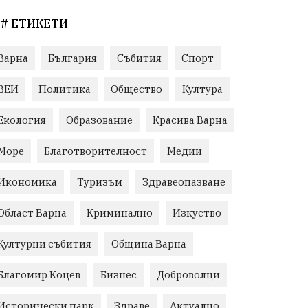
# ЕТИКЕТИ
Варна
България
Събития
Спорт
ВЕИ
Политика
Общество
Култура
Екология
Образование
Красива Варна
Море
Благотворителност
Медии
Икономика
Туризъм
Здравеопазване
Област Варна
Криминално
Изкуство
Културни събития
Община Варна
Благомир Коцев
Бизнес
Доброволци
Исторически парк
Здраве
Актуално