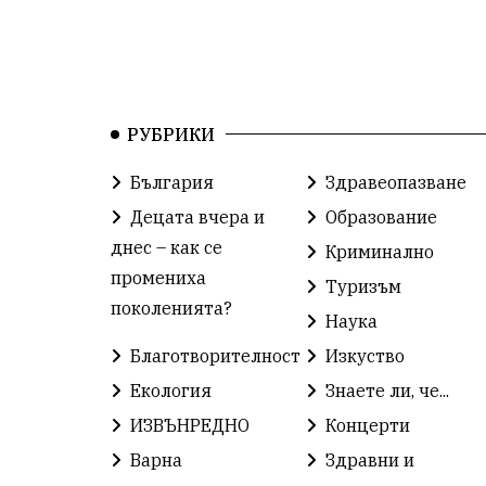
РУБРИКИ
България
Здравеопазване
Децата вчера и
Образование
днес – как се
Криминално
промениха
Туризъм
поколенията?
Наука
Благотворителност
Изкуство
Екология
Знаете ли, че...
ИЗВЪНРЕДНО
Концерти
Варна
Здравни и