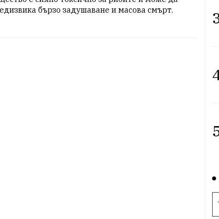
едизвика бързо задушаване и масова смърт.
3
4
5