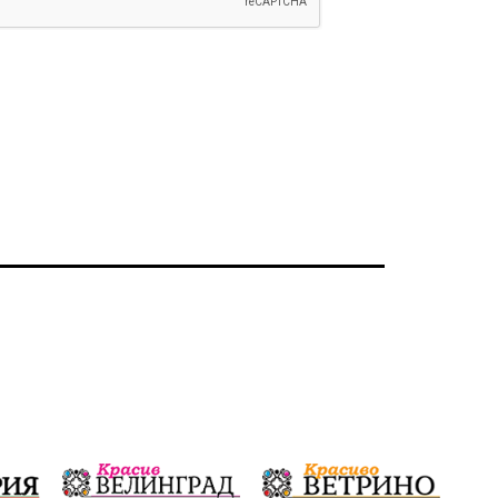
Ветрогенератори
Девня
Ден на народните будители
Изложба
Детски градини
Богоявление
Разрушеното бомбоубежище
ММФ „Варненско лято“
Ибрахим Амура
Избори 2026
Великден
Дарения
Пласидо Доминго
Семинар
Концерт
едрогабаритни отпадъци
Културни и спортни събития
Аспарухово