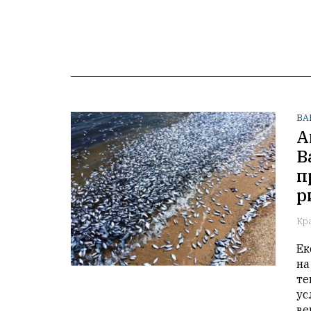
ВА
А
В
п
р
Кр
Ек
на
те
ус
ве