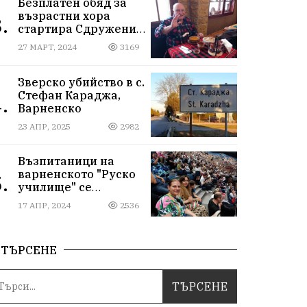
Безплатен обяд за
възрастни хора
.
стартира Сдружение
„Хора от народа“ във
27 МАРТ, 2024
3169
Варна
Зверско убийство в с.
Стефан Караджа,
.
Варненско
23 АПР, 2025
2982
Възпитаници на
варненското "Руско
.
училище" се
срещнаха на юбилея
17 АПР, 2024
2536
си отвъд
предубежденията
ТЪРСЕНЕ