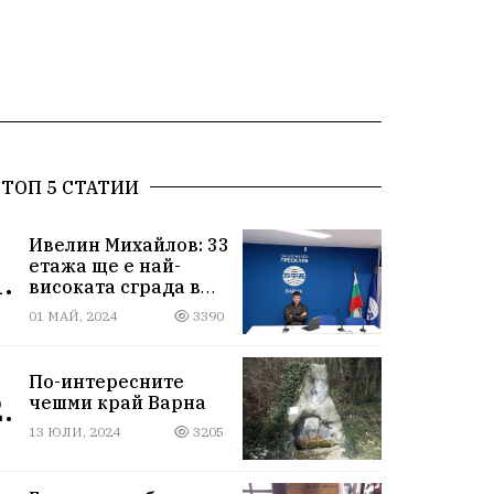
ТОП 5 СТАТИИ
Ивелин Михайлов: 33
етажа ще е най-
.
високата сграда в
новия Сити център
01 МАЙ, 2024
3390
във Варна
По-интересните
.
чешми край Варна
13 ЮЛИ, 2024
3205