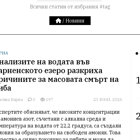
Всички статии от избрания #tag
/
Новини
РНА
нализите на водата във
арненското езеро разкриха
1
ричините за масовата смърт на
иба
асива Варна
0
197
23 ЮНИ, 2026
спертите обясняват, че високите концентрации 
2
 амониев азот, съчетани с алкална среда и 
мпература на водата от 22,2 градуса, са създали 
ловия за образуването на свободен амоняк. Това 
щество е силно токсично за рибите и може да 