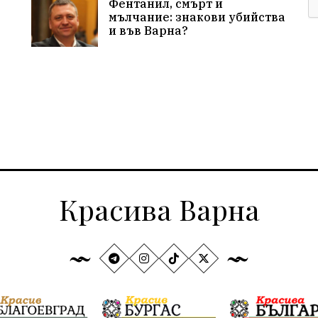
Фентанил, смърт и
мълчание: знакови убийства
и във Варна?
Красива Варна