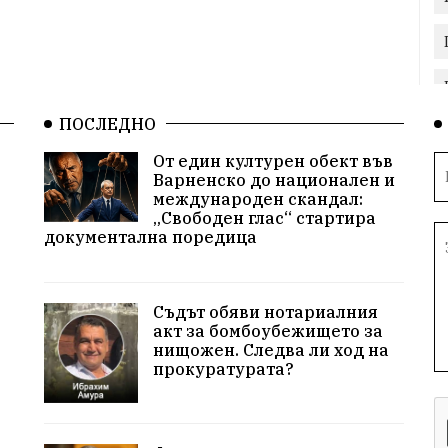
ПОСЛЕДНО
От един културен обект във
Варненско до национален и
международен скандал:
„Свободен глас“ стартира
документална поредица
Съдът обяви нотариалния
акт за бомбоубежището за
нищожен. Следва ли ход на
прокуратурата?