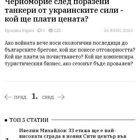
Черноморие след поразени
танкери от украинските сили -
кой ще плати цената?
Красива Варна
0
225
26 ЮНИ, 2026
Ако войната вече носи екологични последици до 
българските брегове, кой ще понесе отговорността? 
Кой ще плати за почистването? Кой ще компенсира 
туристическия бизнес, ако сезонът бъде провален? 
1.
ПРЕД.
СЛЕД.
ТОП 5 СТАТИИ
Ивелин Михайлов: 33 етажа ще е най-
високата сграда в новия Сити център във