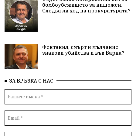
бомбоубежището за нищожен.
Следва ли ход на прокуратурата?
Приют за кучета
Култура и образование
Музика
Камчия
Протест в подкрепа на кмета
Новини
Зелена зона
Фентанил, смърт и мълчание:
знакови убийства и във Варна?
Незаконно строителство
Да защитим кмета на Варна
с. Добрина
Плуване
Образователен форум
ЗА ВРЪЗКА С НАС
Временни промени в движението
Правосъдие
Опера
незаконни сметища
Световната купа
„Възраждане“
Профилактика
„Исторически парк“
Двойният стандарт