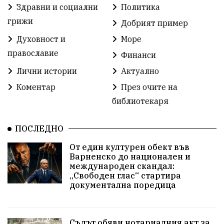
Здравни и социални
Политика
Детски градини
Богоявление
грижи
Добрият пример
Духовност и
Море
Разрушеното бомбоубежище
православие
Финанси
ММФ „Варненско лято“
Ибрахим Амура
Лични истории
Актуално
Избори 2026
Великден
Дарения
Коментар
През очите на
библиотекаря
Пласидо Доминго
Семинар
Концерт
ПОСЛЕДНО
едрогабаритни отпадъци
От един културен обект във
Културни и спортни събития
Аспарухово
Варненско до национален и
международен скандал:
„Свободен глас“ стартира
Безводие
пожари
Тенис
Вълчи дол
документална поредица
Безплатно
с. Неофит Рилски
24 май
Училища
Лична инициатива
Величие
Съдът обяви нотариалния акт за