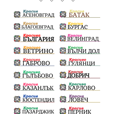
благотворителна инициатива
Електронният прием започва
Дънката
Ще има ли присъда
Ден на отворените врати
стопанство „Храна от село“
Карола Карова
бронзови медал
Балканското първенство
в отборната надпревара
„Отваряне на града към морето“
Негодна за пиене вода
във Варненско
цялостно обновяване
Музеъ на мозайките
и прилежащия парк в Девня