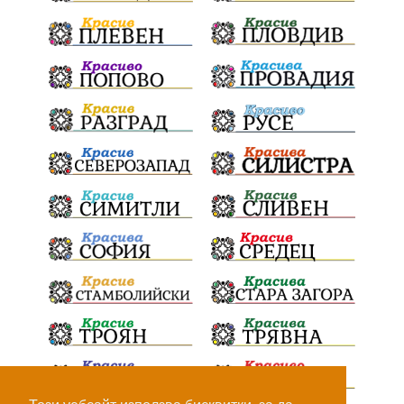
Гражданска инициатива
„Парад на гордостта“
по спортна гимнастика 2026
Православие
Паралел
България и Унгария
полет в Космоса
българин в Космоса
майор Георги Иванов
Добри новини за Белослав
новия ферибот вече е готов
Нов етап
неонатален скрининг
Априлското въстание
150 години
Великденски крос
децата на Варна
на 18 април