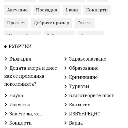
Актуално
Провадия
1 юни
Концерти
Протест
Добрият пример
Галата
Община Аврен
Библиотека
Фестивал
РУБРИКИ
Финанси
Съветите на специалиста
Проект
България
Здравеопазване
Театър
Спорт за деца
История
Децата вчера и днес –
Образование
Градски транспорт
Нов протест
с. Каменар
как се промениха
Криминално
поколенията?
Туризъм
Безплатни прегледи
Волейбол
Карин дом
Наука
Благотворителност
Зелена Енергия
Развитие
Ден на детето
Изкуство
Екология
Книги
Ветрогенератори
Девня
Знаете ли, че...
ИЗВЪНРЕДНО
Концерти
Варна
Ден на народните будители
Изложба