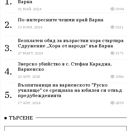
1.
Варна
01 МАЙ, 2024
3394
По-интересните чешми край Варна
2.
13 ЮЛИ, 2024
3211
Безплатен обяд за възрастни хора стартира
3.
Сдружение „Хора от народа“ във Варна
27 МАРТ, 2024
3171
Зверско убийство в с. Стефан Караджа,
4.
Варненско
23 АПР, 2025
2986
Възпитаници на варненското "Руско
училище" се срещнаха на юбилея си отвъд
5.
предубежденията
17 АПР, 2024
2539
ТЪРСЕНЕ