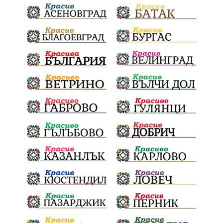
благотворителна инициатива
Електронният прием започва
Дънката
Ще има ли присъда
Ден на отворените врати
стопанство „Храна от село“
Карола Карова
бронзови медал
Балканското първенство
в отборната надпревара
„Отваряне на града към морето“
Негодна за пиене вода
във Варненско
цялостно обновяване
Музеъ на мозайките
и прилежащия парк в Девня