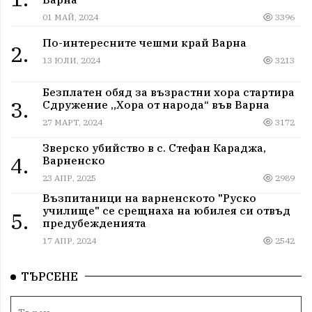
01 МАЙ, 2024
3396
По-интересните чешми край Варна
2.
13 ЮЛИ, 2024
3213
Безплатен обяд за възрастни хора стартира
3.
Сдружение „Хора от народа“ във Варна
27 МАРТ, 2024
3172
Зверско убийство в с. Стефан Караджа,
4.
Варненско
23 АПР, 2025
2989
Възпитаници на варненското "Руско
училище" се срещнаха на юбилея си отвъд
5.
предубежденията
17 АПР, 2024
2542
ТЪРСЕНЕ