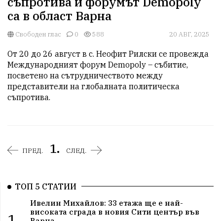
съпротива и форумът Demopoly
са в област Варна
Свободен глас
0
588
20 АВГ, 2025
От 20 до 26 август в с. Неофит Рилски се провежда 
Международният форум Demopoly – събитие, 
посветено на сътрудничеството между 
представители на глобалната политическа 
съпротива. 
1.
ПРЕД.
СЛЕД.
ТОП 5 СТАТИИ
Ивелин Михайлов: 33 етажа ще е най-
високата сграда в новия Сити център във
1.
Варна