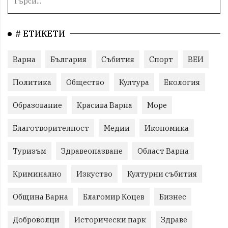
# ЕТИКЕТИ
Варна
България
Събития
Спорт
ВЕИ
Политика
Общество
Култура
Екология
Образование
Красива Варна
Море
Благотворителност
Медии
Икономика
Туризъм
Здравеопазване
Област Варна
Криминално
Изкуство
Културни събития
Община Варна
Благомир Коцев
Бизнес
Доброволци
Исторически парк
Здраве