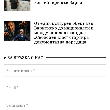
контейнери във Варна
Приют за кучета
Култура и образование
Музика
Камчия
Протест в подкрепа на кмета
От един културен обект във
Варненско до национален и
Новини
Зелена зона
международен скандал:
„Свободен глас“ стартира
Незаконно строителство
документална поредица
Да защитим кмета на Варна
с. Добрина
ЗА ВРЪЗКА С НАС
Плуване
Образователен форум
Временни промени в движението
Правосъдие
Опера
незаконни сметища
Световната купа
„Възраждане“
Профилактика
„Исторически парк“
Двойният стандарт