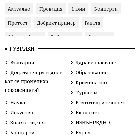
Актуално
Провадия
1 юни
Концерти
Протест
Добрият пример
Галата
Община Аврен
Библиотека
Фестивал
РУБРИКИ
Финанси
Съветите на специалиста
Проект
България
Здравеопазване
Театър
Спорт за деца
История
Децата вчера и днес –
Образование
Градски транспорт
Нов протест
с. Каменар
как се промениха
Криминално
поколенията?
Туризъм
Безплатни прегледи
Волейбол
Карин дом
Наука
Благотворителност
Зелена Енергия
Развитие
Ден на детето
Изкуство
Екология
Книги
Ветрогенератори
Девня
Знаете ли, че...
ИЗВЪНРЕДНО
Концерти
Варна
Ден на народните будители
Изложба