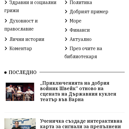
Здравни и социални
Политика
Детски градини
Богоявление
грижи
Добрият пример
Духовност и
Море
Разрушеното бомбоубежище
православие
Финанси
ММФ „Варненско лято“
Ибрахим Амура
Лични истории
Актуално
Избори 2026
Великден
Дарения
Коментар
През очите на
библиотекаря
Пласидо Доминго
Семинар
Концерт
ПОСЛЕДНО
едрогабаритни отпадъци
„Приключенията на добрия
Културни и спортни събития
Аспарухово
войник Швейк“ отново на
сцената на Държавния куклен
театър във Варна
Безводие
пожари
Тенис
Вълчи дол
Безплатно
с. Неофит Рилски
24 май
Ученичка създаде интерактивна
Училища
Лична инициатива
Величие
карта за сигнали за препълнени