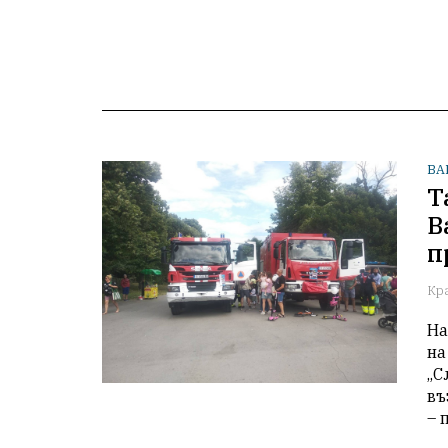
ВА
Т
В
п
Кр
На
на
„С
въ
– 