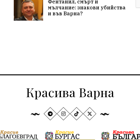
Фентанил, смърт и
мълчание: знакови убийства
и във Варна?
Красива Варна