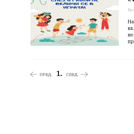
Кр
На
вк
не
пр
1.
ПРЕД.
СЛЕД.