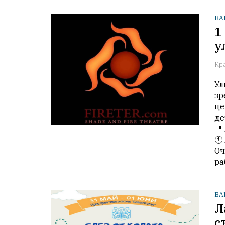
ВА
1
у
Кр
Ул
зр
це
де
📍
🕚
Оч
ра
ВА
Л
с