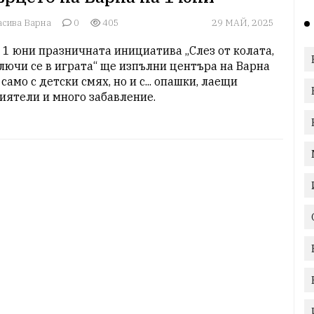
асива Варна
0
405
29 МАЙ, 2025
 1 юни празничната инициатива „Слез от колата, 
лючи се в играта“ ще изпълни центъра на Варна 
 само с детски смях, но и с... опашки, лаещи 
иятели и много забавление.