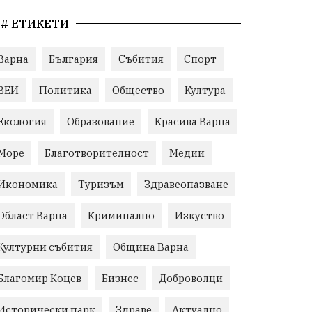
# ЕТИКЕТИ
Варна
България
Събития
Спорт
ВЕИ
Политика
Общество
Култура
Екология
Образование
Красива Варна
Море
Благотворителност
Медии
Икономика
Туризъм
Здравеопазване
Област Варна
Криминално
Изкуство
Културни събития
Община Варна
Благомир Коцев
Бизнес
Доброволци
Исторически парк
Здраве
Актуално