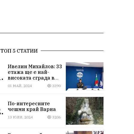
ТОП 5 СТАТИИ
Ивелин Михайлов: 33
етажа ще е най-
.
високата сграда в
новия Сити център
01 МАЙ, 2024
3390
във Варна
По-интересните
.
чешми край Варна
13 ЮЛИ, 2024
3206