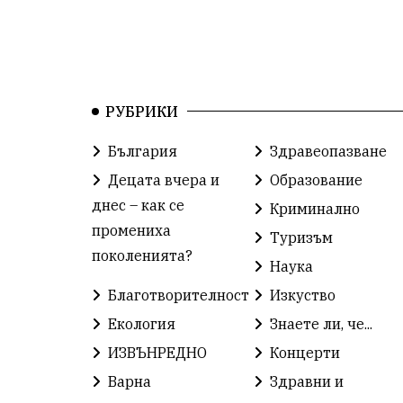
РУБРИКИ
България
Здравеопазване
Децата вчера и
Образование
днес – как се
Криминално
промениха
Туризъм
поколенията?
Наука
Благотворителност
Изкуство
Екология
Знаете ли, че...
ИЗВЪНРЕДНО
Концерти
Варна
Здравни и