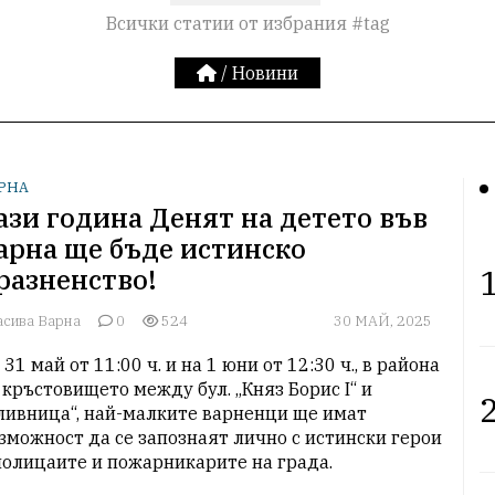
Всички статии от избрания #tag
/
Новини
РНА
ази година Денят на детето във
арна ще бъде истинско
1
разненство!
асива Варна
0
524
30 МАЙ, 2025
 31 май от 11:00 ч. и на 1 юни от 12:30 ч., в района 
 кръстовището между бул. „Княз Борис I“ и 
2
ливница“, най-малките варненци ще имат 
зможност да се запознаят лично с истински герои 
полицаите и пожарникарите на града.