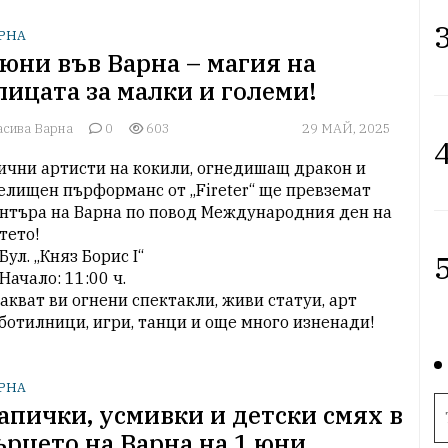
3
РНА
 юни във Варна – магия на
лицата за малки и големи!
асива Варна
0
603
29 МАЙ, 2025
4
ични артисти на кокили, огнедишащ дракон и 
елищен пърформанс от „Fireter“ ще превземат 
нтъра на Варна по повод Международния ден на 
тето!

 Бул. „Княз Борис I“

5
 Начало: 11:00 ч.

акват ви огнени спектакли, живи статуи, арт 
ботилници, игри, танци и още много изненади!
РНА
апички, усмивки и детски смях в
ърцето на Варна на 1 юни