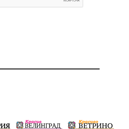
Ветрогенератори
Девня
Ден на народните будители
Изложба
Детски градини
Богоявление
Разрушеното бомбоубежище
ММФ „Варненско лято“
Ибрахим Амура
Избори 2026
Великден
Дарения
Пласидо Доминго
Семинар
Концерт
едрогабаритни отпадъци
Културни и спортни събития
Аспарухово