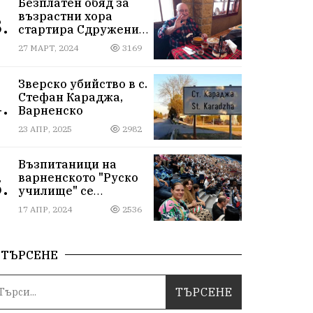
Безплатен обяд за
възрастни хора
.
стартира Сдружение
„Хора от народа“ във
27 МАРТ, 2024
3169
Варна
Зверско убийство в с.
Стефан Караджа,
.
Варненско
23 АПР, 2025
2982
Възпитаници на
варненското "Руско
.
училище" се
срещнаха на юбилея
17 АПР, 2024
2536
си отвъд
предубежденията
ТЪРСЕНЕ