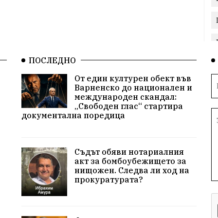
ПОСЛЕДНО
От един културен обект във
Варненско до национален и
международен скандал:
„Свободен глас“ стартира
документална поредица
Съдът обяви нотариалния
акт за бомбоубежището за
нищожен. Следва ли ход на
прокуратурата?