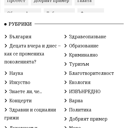
Протест
Добрият пример
Галата
Община Аврен
Библиотека
Фестивал
РУБРИКИ
Финанси
Съветите на специалиста
Проект
България
Здравеопазване
Театър
Спорт за деца
История
Децата вчера и днес –
Образование
Градски транспорт
Нов протест
с. Каменар
как се промениха
Криминално
поколенията?
Туризъм
Безплатни прегледи
Волейбол
Карин дом
Наука
Благотворителност
Зелена Енергия
Развитие
Ден на детето
Изкуство
Екология
Книги
Ветрогенератори
Девня
Знаете ли, че...
ИЗВЪНРЕДНО
Концерти
Варна
Ден на народните будители
Изложба
Здравни и социални
Политика
Детски градини
Богоявление
грижи
Добрият пример