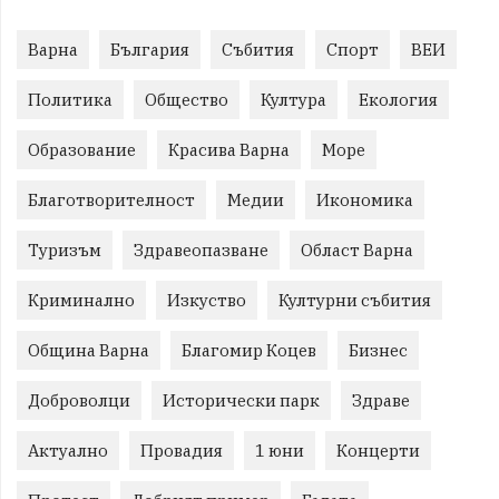
Варна
България
Събития
Спорт
ВЕИ
Политика
Общество
Култура
Екология
Образование
Красива Варна
Море
Благотворителност
Медии
Икономика
Туризъм
Здравеопазване
Област Варна
Криминално
Изкуство
Културни събития
Община Варна
Благомир Коцев
Бизнес
Доброволци
Исторически парк
Здраве
Актуално
Провадия
1 юни
Концерти