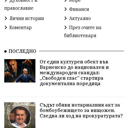
Духовност и
Море
Разрушеното бомбоубежище
православие
Финанси
ММФ „Варненско лято“
Ибрахим Амура
Лични истории
Актуално
Избори 2026
Великден
Дарения
Коментар
През очите на
библиотекаря
Пласидо Доминго
Семинар
Концерт
ПОСЛЕДНО
едрогабаритни отпадъци
От един културен обект във
Културни и спортни събития
Аспарухово
Варненско до национален и
международен скандал:
„Свободен глас“ стартира
Безводие
пожари
Тенис
Вълчи дол
документална поредица
Безплатно
с. Неофит Рилски
24 май
Училища
Лична инициатива
Величие
Съдът обяви нотариалния акт за
бомбоубежището за нищожен.
Следва ли ход на прокуратурата?
Приют за кучета
Култура и образование