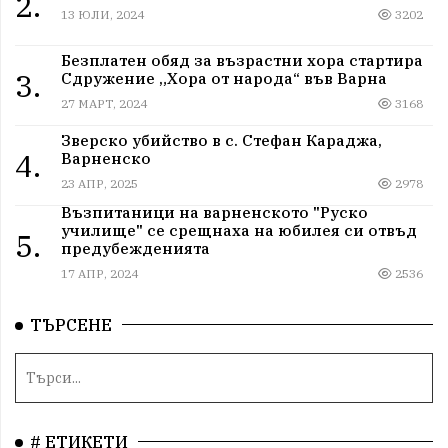
2.
13 ЮЛИ, 2024
3202
Безплатен обяд за възрастни хора стартира
3.
Сдружение „Хора от народа“ във Варна
27 МАРТ, 2024
3168
Зверско убийство в с. Стефан Караджа,
4.
Варненско
23 АПР, 2025
2978
Възпитаници на варненското "Руско
училище" се срещнаха на юбилея си отвъд
5.
предубежденията
17 АПР, 2024
2536
ТЪРСЕНЕ
# ЕТИКЕТИ