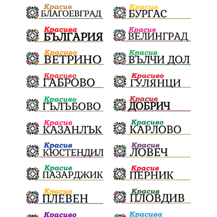
Електронният прием започва
Дънката
Ще има ли присъда
Ден на отворените врати
стопанство „Храна от село“
Карола Карова
бронзови медал
Балканското първенство
в отборната надпревара
„Отваряне на града към морето“
Негодна за пиене вода
във Варненско
цялостно обновяване
Музеъ на мозайките
и прилежащия парк в Девня
Гражданска инициатива
„Парад на гордостта“