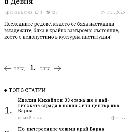
в Девня
Красива Варна
1
427
07 ОКТ, 2025
Последните редове, където се бяха настанили 
младежите, бяха в крайно замърсено състояние, 
1.
ПРЕД.
СЛЕД.
ТОП 5 СТАТИИ
Ивелин Михайлов: 33 етажа ще е най-
високата сграда в новия Сити център във
1.
Варна
01 МАЙ, 2024
3388
По-интересните чешми край Варна