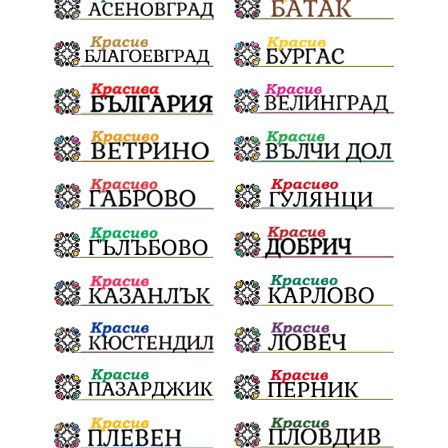
Електронният прием започва
Дънката
Ще има ли присъда
Ден на отворените врати
стопанство „Храна от село“
Карола Карова
бронзови медал
Балканското първенство
в отборната надпревара
„Отваряне на града към морето“
Негодна за пиене вода
във Варненско
цялостно обновяване
Музеъ на мозайките
и прилежащия парк в Девня
Гражданска инициатива
„Парад на гордостта“