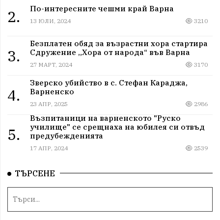
По-интересните чешми край Варна
2.
13 ЮЛИ, 2024
3210
Безплатен обяд за възрастни хора стартира
3.
Сдружение „Хора от народа“ във Варна
27 МАРТ, 2024
3170
Зверско убийство в с. Стефан Караджа,
4.
Варненско
23 АПР, 2025
2986
Възпитаници на варненското "Руско
училище" се срещнаха на юбилея си отвъд
5.
предубежденията
17 АПР, 2024
2539
ТЪРСЕНЕ