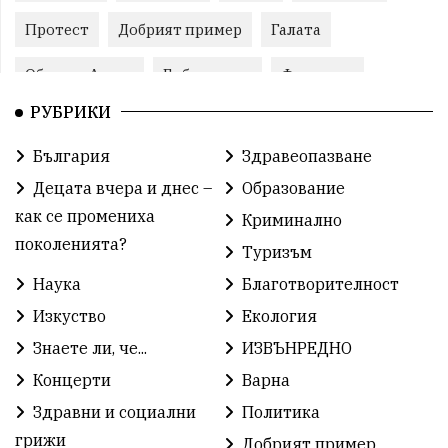
Протест
Добрият пример
Галата
Община Аврен
Библиотека
Фестивал
РУБРИКИ
Финанси
Съветите на специалиста
Проект
България
Здравеопазване
Театър
Спорт за деца
История
Децата вчера и днес –
Образование
Градски транспорт
Нов протест
с. Каменар
как се промениха
Криминално
поколенията?
Туризъм
Безплатни прегледи
Волейбол
Карин дом
Наука
Благотворителност
Зелена Енергия
Развитие
Ден на детето
Изкуство
Екология
Книги
Ветрогенератори
Девня
Знаете ли, че...
ИЗВЪНРЕДНО
Концерти
Варна
Ден на народните будители
Изложба
Здравни и социални
Политика
Детски градини
Богоявление
грижи
Добрият пример