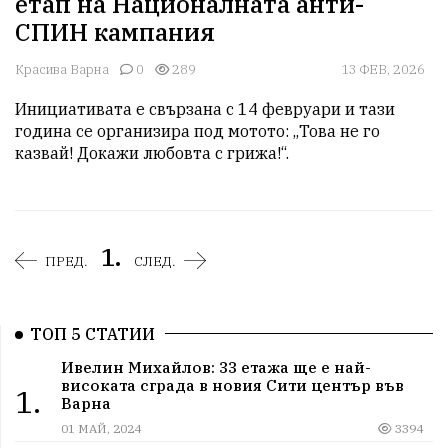
етап на Националната анти-
СПИН кампания
Красива Варна
0
289
13 ФЕВ, 2026
Инициативата е свързана с 14 февруари и тази 
година се организира под мотото: „Това не го 
казвай! Докажи любовта с грижа!“.
1.
ПРЕД.
СЛЕД.
ТОП 5 СТАТИИ
Ивелин Михайлов: 33 етажа ще е най-
високата сграда в новия Сити център във
1.
Варна
01 МАЙ, 2024
3394