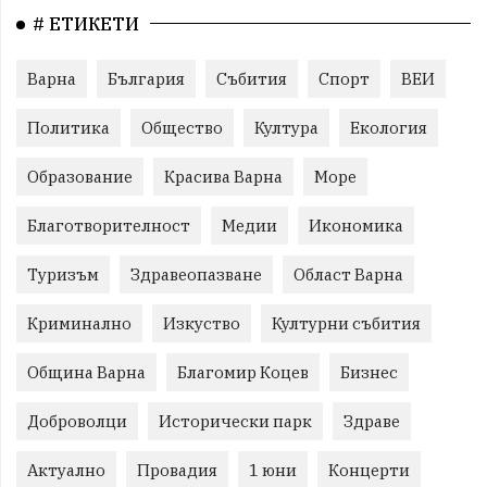
# ЕТИКЕТИ
Варна
България
Събития
Спорт
ВЕИ
Политика
Общество
Култура
Екология
Образование
Красива Варна
Море
Благотворителност
Медии
Икономика
Туризъм
Здравеопазване
Област Варна
Криминално
Изкуство
Културни събития
Община Варна
Благомир Коцев
Бизнес
Доброволци
Исторически парк
Здраве
Актуално
Провадия
1 юни
Концерти