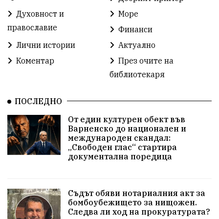
Духовност и
Море
Разрушеното бомбоубежище
православие
Финанси
ММФ „Варненско лято“
Ибрахим Амура
Лични истории
Актуално
Избори 2026
Великден
Дарения
Коментар
През очите на
библиотекаря
Пласидо Доминго
Семинар
Концерт
ПОСЛЕДНО
едрогабаритни отпадъци
От един културен обект във
Културни и спортни събития
Аспарухово
Варненско до национален и
международен скандал:
„Свободен глас“ стартира
Безводие
пожари
Тенис
Вълчи дол
документална поредица
Безплатно
с. Неофит Рилски
24 май
Училища
Лична инициатива
Величие
Съдът обяви нотариалния акт за
бомбоубежището за нищожен.
Следва ли ход на прокуратурата?
Приют за кучета
Култура и образование