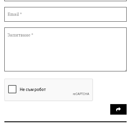
Опера
незаконни сметища
Световната купа
„Възраждане“
Профилактика
„Исторически парк“
Двойният стандарт
„Исторически парк“
Киро Брейка
Димитър Стоянов-bird.bg
избирателност
Варненски предприемачи
разказват за:
рекет, натиск и изнудване
Еднодневна екскурзия
село Неофит Рилски
чуждестранни журналисти
избори
или икономика на зависимости