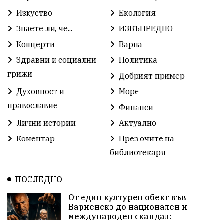
Зелена Енергия
Развитие
Ден на детето
Изкуство
Екология
Книги
Ветрогенератори
Девня
Знаете ли, че...
ИЗВЪНРЕДНО
Концерти
Варна
Ден на народните будители
Изложба
Здравни и социални
Политика
Детски градини
Богоявление
грижи
Добрият пример
Духовност и
Море
Разрушеното бомбоубежище
православие
Финанси
ММФ „Варненско лято“
Ибрахим Амура
Лични истории
Актуално
Избори 2026
Великден
Дарения
Коментар
През очите на
библиотекаря
Пласидо Доминго
Семинар
Концерт
ПОСЛЕДНО
едрогабаритни отпадъци
От един културен обект във
Културни и спортни събития
Аспарухово
Варненско до национален и
международен скандал: