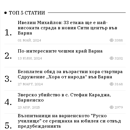
ТОП 5 СТАТИИ
Ивелин Михайлов: 33 етажа ще е най-
високата сграда в новия Сити център във
1.
Варна
01 МАЙ, 2024
3388
По-интересните чешми край Варна
2.
13 ЮЛИ, 2024
3202
Безплатен обяд за възрастни хора стартира
3.
Сдружение „Хора от народа“ във Варна
27 МАРТ, 2024
3168
Зверско убийство в с. Стефан Караджа,
4.
Варненско
23 АПР, 2025
2979
Възпитаници на варненското "Руско
училище" се срещнаха на юбилея си отвъд
5.
предубежденията