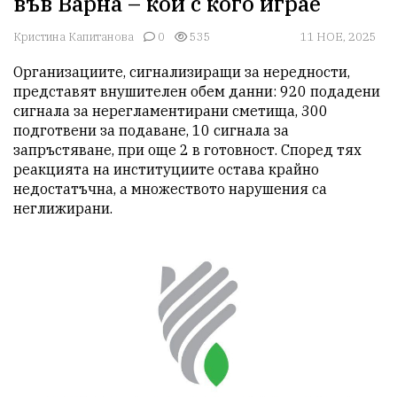
във Варна – кой с кого играе
Кристина Капитанова
0
535
11 НОЕ, 2025
Организациите, сигнализиращи за нередности, 
представят внушителен обем данни: 920 подадени 
сигнала за нерегламентирани сметища, 300 
подготвени за подаване, 10 сигнала за 
запръстяване, при още 2 в готовност. Според тях 
реакцията на институциите остава крайно 
недостатъчна, а множеството нарушения са 
неглижирани.