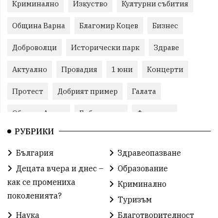
Криминално
Изкуство
Културни събития
Община Варна
Благомир Коцев
Бизнес
Доброволци
Исторически парк
Здраве
Актуално
Провадия
1 юни
Концерти
Протест
Добрият пример
Галата
Община Аврен
Библиотека
Фестивал
РУБРИКИ
Финанси
Съветите на специалиста
Проект
България
Здравеопазване
Театър
Спорт за деца
История
Децата вчера и днес –
Образование
Градски транспорт
Нов протест
с. Каменар
как се промениха
Криминално
поколенията?
Туризъм
Безплатни прегледи
Волейбол
Карин дом
Наука
Благотворителност