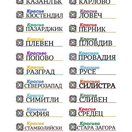
Негодна за пиене вода
във Варненско
цялостно обновяване
Музеъ на мозайките
и прилежащия парк в Девня
Гражданска инициатива
„Парад на гордостта“
по спортна гимнастика 2026
Православие
Паралел
България и Унгария
полет в Космоса
българин в Космоса
майор Георги Иванов
Добри новини за Белослав
новия ферибот вече е готов
Нов етап
неонатален скрининг
Априлското въстание