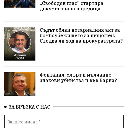
„Свободен глас“ стартира
Безводие
пожари
Тенис
Вълчи дол
документална поредица
Безплатно
с. Неофит Рилски
24 май
Училища
Лична инициатива
Величие
Съдът обяви нотариалния акт за
бомбоубежището за нищожен.
Следва ли ход на прокуратурата?
Приют за кучета
Култура и образование
Музика
Камчия
Протест в подкрепа на кмета
Новини
Зелена зона
Фентанил, смърт и мълчание:
знакови убийства и във Варна?
Незаконно строителство
Да защитим кмета на Варна
с. Добрина
Плуване
Образователен форум
ЗА ВРЪЗКА С НАС
Временни промени в движението
Правосъдие