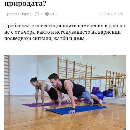
природата?
Красива Варна
0
915
01 ОКТ, 2025
Проблемът с инвестиционните намерения в района 
не е от вчера, както и негодуванието на варненци – 
последваха сигнали, жалби и дела.