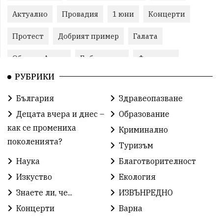
Актуално
Провадия
1 юни
Концерти
Протест
Добрият пример
Галата
Община Аврен
Библиотека
Фестивал
РУБРИКИ
Финанси
Съветите на специалиста
Проект
България
Здравеопазване
Театър
Спорт за деца
История
Децата вчера и днес –
Образование
Градски транспорт
Нов протест
с. Каменар
как се промениха
Криминално
поколенията?
Туризъм
Безплатни прегледи
Волейбол
Карин дом
Наука
Благотворителност
Зелена Енергия
Развитие
Ден на детето
Изкуство
Екология
Книги
Ветрогенератори
Девня
Знаете ли, че...
ИЗВЪНРЕДНО
Концерти
Варна
Ден на народните будители
Изложба