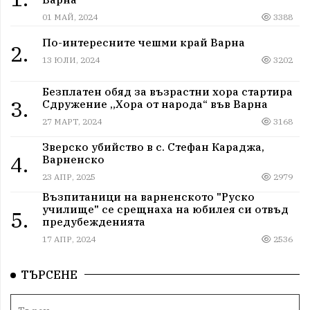
01 МАЙ, 2024
3388
По-интересните чешми край Варна
2.
13 ЮЛИ, 2024
3202
Безплатен обяд за възрастни хора стартира
3.
Сдружение „Хора от народа“ във Варна
27 МАРТ, 2024
3168
Зверско убийство в с. Стефан Караджа,
4.
Варненско
23 АПР, 2025
2979
Възпитаници на варненското "Руско
училище" се срещнаха на юбилея си отвъд
5.
предубежденията
17 АПР, 2024
2536
ТЪРСЕНЕ