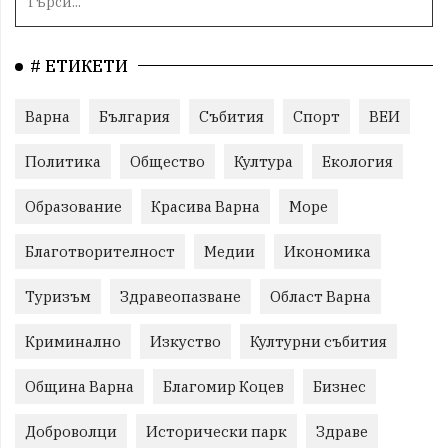
# ЕТИКЕТИ
Варна
България
Събития
Спорт
ВЕИ
Политика
Общество
Култура
Екология
Образование
Красива Варна
Море
Благотворителност
Медии
Икономика
Туризъм
Здравеопазване
Област Варна
Криминално
Изкуство
Културни събития
Община Варна
Благомир Коцев
Бизнес
Доброволци
Исторически парк
Здраве