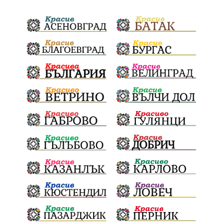
благотворителна инициатива
Електронният прием започва
Дънката
Ще има ли присъда
Ден на отворените врати
стопанство „Храна от село“
Карола Карова
бронзови медал
Балканското първенство
в отборната надпревара
„Отваряне на града към морето“
Негодна за пиене вода
във Варненско
цялостно обновяване
Музеъ на мозайките
и прилежащия парк в Девня