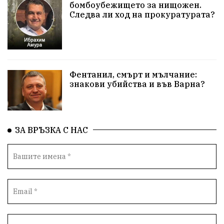
бомбоубежището за нищожен.
Следва ли ход на прокуратурата?
Приют за кучета
Култура и образование
Музика
Камчия
Протест в подкрепа на кмета
Новини
Зелена зона
Фентанил, смърт и мълчание:
знакови убийства и във Варна?
Незаконно строителство
Да защитим кмета на Варна
с. Добрина
Плуване
Образователен форум
ЗА ВРЪЗКА С НАС
Временни промени в движението
Правосъдие
Опера
незаконни сметища
Световната купа
„Възраждане“
Профилактика
„Исторически парк“
Двойният стандарт