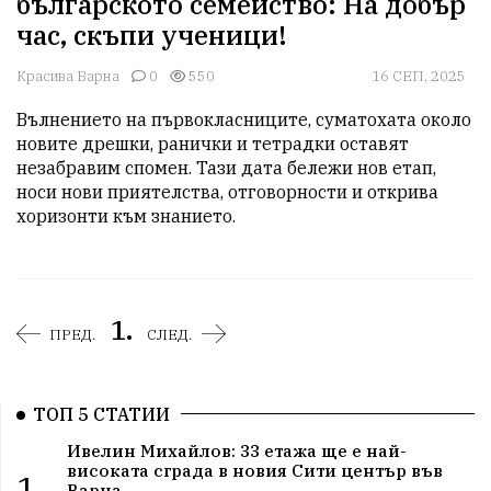
българското семейство: На добър
час, скъпи ученици!
Красива Варна
0
550
16 СЕП, 2025
Вълнението на първокласниците, суматохата около 
новите дрешки, ранички и тетрадки оставят 
незабравим спомен. Тази дата бележи нов етап, 
носи нови приятелства, отговорности и открива 
хоризонти към знанието.
1.
ПРЕД.
СЛЕД.
ТОП 5 СТАТИИ
Ивелин Михайлов: 33 етажа ще е най-
високата сграда в новия Сити център във
1.
Варна