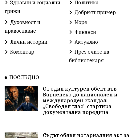
Здравни и социални
Политика
Детски градини
Богоявление
грижи
Добрият пример
Духовност и
Море
Разрушеното бомбоубежище
православие
Финанси
ММФ „Варненско лято“
Ибрахим Амура
Лични истории
Актуално
Избори 2026
Великден
Дарения
Коментар
През очите на
библиотекаря
Пласидо Доминго
Семинар
Концерт
ПОСЛЕДНО
едрогабаритни отпадъци
От един културен обект във
Културни и спортни събития
Аспарухово
Варненско до национален и
международен скандал:
„Свободен глас“ стартира
Безводие
пожари
Тенис
Вълчи дол
документална поредица
Безплатно
с. Неофит Рилски
24 май
Училища
Лична инициатива
Величие
Съдът обяви нотариалния акт за