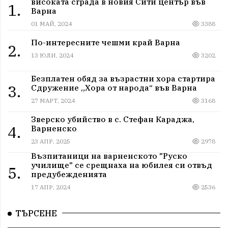
високата сграда в новия Сити център във
1.
Варна
01 МАЙ, 2024
3388
По-интересните чешми край Варна
2.
13 ЮЛИ, 2024
3202
Безплатен обяд за възрастни хора стартира
3.
Сдружение „Хора от народа“ във Варна
27 МАРТ, 2024
3168
Зверско убийство в с. Стефан Караджа,
4.
Варненско
23 АПР, 2025
2978
Възпитаници на варненското "Руско
училище" се срещнаха на юбилея си отвъд
5.
предубежденията
17 АПР, 2024
2536
ТЪРСЕНЕ