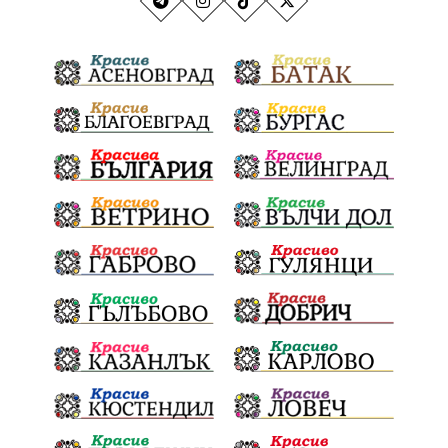
"Аз вярвам и помагам“
благотворителна инициатива
Електронният прием започва
Дънката
Ще има ли присъда
Ден на отворените врати
стопанство „Храна от село“
Карола Карова
бронзови медал
Балканското първенство
в отборната надпревара
„Отваряне на града към морето“
Негодна за пиене вода
във Варненско
цялостно обновяване
Музеъ на мозайките