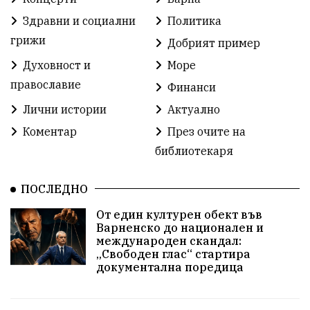
Ден на народните будители
Изложба
Здравни и социални
Политика
Детски градини
Богоявление
грижи
Добрият пример
Духовност и
Море
Разрушеното бомбоубежище
православие
Финанси
ММФ „Варненско лято“
Ибрахим Амура
Лични истории
Актуално
Избори 2026
Великден
Дарения
Коментар
През очите на
библиотекаря
Пласидо Доминго
Семинар
Концерт
ПОСЛЕДНО
едрогабаритни отпадъци
От един културен обект във
Културни и спортни събития
Аспарухово
Варненско до национален и
международен скандал:
„Свободен глас“ стартира
Безводие
пожари
Тенис
Вълчи дол
документална поредица
Безплатно
с. Неофит Рилски
24 май