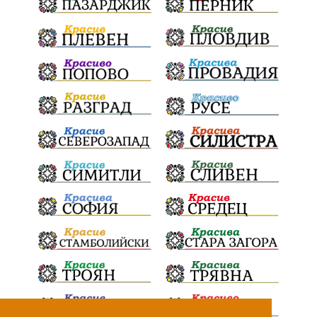
и прилежащия парк в Девня
Гражданска инициатива
„Парад на гордостта“
по спортна гимнастика 2026
Православие
Паралел
България и Унгария
полет в Космоса
българин в Космоса
майор Георги Иванов
Добри новини за Белослав
новия ферибот вече е готов
Нов етап
неонатален скрининг
Априлското въстание
150 години
Великденски крос
децата на Варна
на 18 април