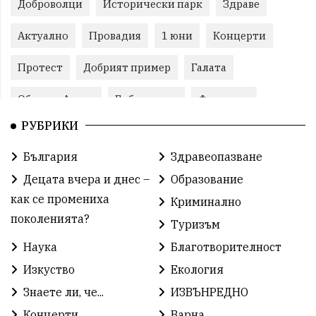
Доброволци
Исторически парк
Здраве
Актуално
Провадия
1 юни
Концерти
Протест
Добрият пример
Галата
Община Аврен
Библиотека
Фестивал
РУБРИКИ
Финанси
Съветите на специалиста
Проект
България
Здравеопазване
Театър
Спорт за деца
История
Децата вчера и днес –
Образование
Градски транспорт
Нов протест
с. Каменар
как се промениха
Криминално
поколенията?
Туризъм
Безплатни прегледи
Волейбол
Карин дом
Наука
Благотворителност
Зелена Енергия
Развитие
Ден на детето
Изкуство
Екология
Книги
Ветрогенератори
Девня
Знаете ли, че...
ИЗВЪНРЕДНО
Концерти
Варна