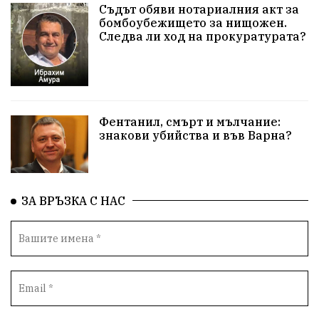
Училища
Лична инициатива
Величие
Съдът обяви нотариалния акт за
бомбоубежището за нищожен.
Следва ли ход на прокуратурата?
Приют за кучета
Култура и образование
Музика
Камчия
Протест в подкрепа на кмета
Новини
Зелена зона
Фентанил, смърт и мълчание:
знакови убийства и във Варна?
Незаконно строителство
Да защитим кмета на Варна
с. Добрина
Плуване
Образователен форум
ЗА ВРЪЗКА С НАС
Временни промени в движението
Правосъдие
Опера
незаконни сметища
Световната купа
„Възраждане“
Профилактика