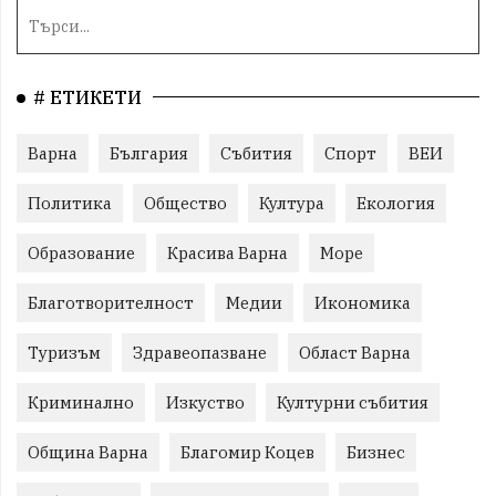
# ЕТИКЕТИ
Варна
България
Събития
Спорт
ВЕИ
Политика
Общество
Култура
Екология
Образование
Красива Варна
Море
Благотворителност
Медии
Икономика
Туризъм
Здравеопазване
Област Варна
Криминално
Изкуство
Културни събития
Община Варна
Благомир Коцев
Бизнес