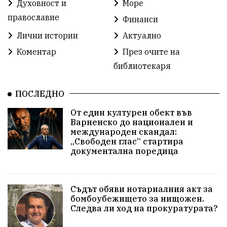
Духовност и
Море
Разрушеното бомбоубежище
православие
Финанси
ММФ „Варненско лято“
Ибрахим Амура
Лични истории
Актуално
Избори 2026
Великден
Дарения
Коментар
През очите на
библиотекаря
Пласидо Доминго
Семинар
Концерт
ПОСЛЕДНО
едрогабаритни отпадъци
От един културен обект във
Културни и спортни събития
Аспарухово
Варненско до национален и
международен скандал:
„Свободен глас“ стартира
Безводие
пожари
Тенис
Вълчи дол
документална поредица
Безплатно
с. Неофит Рилски
24 май
Училища
Лична инициатива
Величие
Съдът обяви нотариалния акт за
бомбоубежището за нищожен.
Следва ли ход на прокуратурата?
Приют за кучета
Култура и образование