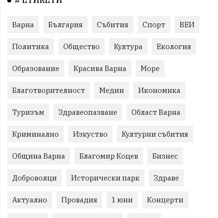
# ЕТИКЕТИ
Варна
България
Събития
Спорт
ВЕИ
Политика
Общество
Култура
Екология
Образование
Красива Варна
Море
Благотворителност
Медии
Икономика
Туризъм
Здравеопазване
Област Варна
Криминално
Изкуство
Културни събития
Община Варна
Благомир Коцев
Бизнес
Доброволци
Исторически парк
Здраве
Актуално
Провадия
1 юни
Концерти