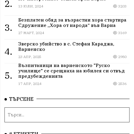
2.
13 ЮЛИ, 2024
3203
Безплатен обяд за възрастни хора стартира
3.
Сдружение „Хора от народа“ във Варна
27 МАРТ, 2024
3169
Зверско убийство в с. Стефан Караджа,
4.
Варненско
23 АПР, 2025
2980
Възпитаници на варненското "Руско
училище" се срещнаха на юбилея си отвъд
5.
предубежденията
17 АПР, 2024
2536
ТЪРСЕНЕ