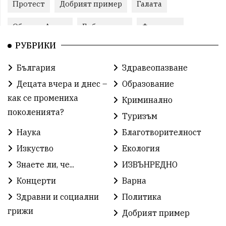
Протест
Добрият пример
Галата
Община Аврен
Библиотека
Фестивал
РУБРИКИ
Финанси
Съветите на специалиста
Проект
България
Здравеопазване
Театър
Спорт за деца
История
Децата вчера и днес –
Образование
Градски транспорт
Нов протест
с. Каменар
как се промениха
Криминално
поколенията?
Туризъм
Безплатни прегледи
Волейбол
Карин дом
Наука
Благотворителност
Зелена Енергия
Развитие
Ден на детето
Изкуство
Екология
Книги
Ветрогенератори
Девня
Знаете ли, че...
ИЗВЪНРЕДНО
Концерти
Варна
Ден на народните будители
Изложба
Здравни и социални
Политика
Детски градини
Богоявление
грижи
Добрият пример