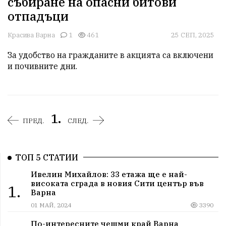
събиране на опасни битови
отпадъци
Красива Варна
1
461
25 СЕП, 2025
За удобство на гражданите в акцията са включени 
и почивните дни.
1.
ПРЕД.
СЛЕД.
ТОП 5 СТАТИИ
Ивелин Михайлов: 33 етажа ще е най-
високата сграда в новия Сити център във
1.
Варна
01 МАЙ, 2024
3390
По-интересните чешми край Варна