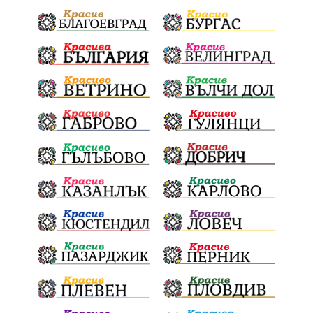
Електронният прием започва
Дънката
Ще има ли присъда
Ден на отворените врати
стопанство „Храна от село“
Карола Карова
бронзови медал
Балканското първенство
в отборната надпревара
„Отваряне на града към морето“
Негодна за пиене вода
във Варненско
цялостно обновяване
Музеъ на мозайките
и прилежащия парк в Девня
Гражданска инициатива
„Парад на гордостта“