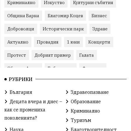
Криминално
Изкуство
Културни събития
Община Варна
Благомир Коцев
Бизнес
Доброволци
Исторически парк
Здраве
Актуално
Провадия
1 юни
Концерти
Протест
Добрият пример
Галата
Община Аврен
Библиотека
Фестивал
РУБРИКИ
Финанси
Съветите на специалиста
Проект
България
Здравеопазване
Театър
Спорт за деца
История
Децата вчера и днес –
Образование
Градски транспорт
Нов протест
с. Каменар
как се промениха
Криминално
поколенията?
Туризъм
Безплатни прегледи
Волейбол
Карин дом
Наука
Благотворителност