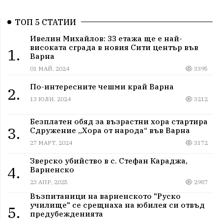
ТОП 5 СТАТИИ
Ивелин Михайлов: 33 етажа ще е най-
високата сграда в новия Сити център във
1.
Варна
01 МАЙ, 2024
3395
По-интересните чешми край Варна
2.
13 ЮЛИ, 2024
3212
Безплатен обяд за възрастни хора стартира
3.
Сдружение „Хора от народа“ във Варна
27 МАРТ, 2024
3172
Зверско убийство в с. Стефан Караджа,
4.
Варненско
23 АПР, 2025
2987
Възпитаници на варненското "Руско
училище" се срещнаха на юбилея си отвъд
5.
предубежденията