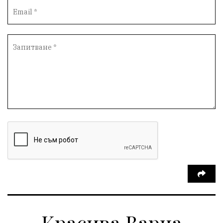
Опера
незаконни сметища
Световната купа
„Възраждане“
Профилактика
„Исторически парк“
Двойният стандарт
„Исторически парк“
Киро Брейка
Димитър Стоянов-bird.bg
избирателност
Варненски предприемачи
разказват за:
рекет, натиск и изнудване
Еднодневна екскурзия
село Неофит Рилски
чуждестранни журналисти
избори
или икономика на зависимости
Красива Варна