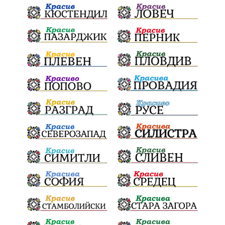
Негодна за пиене вода
във Варненско
цялостно обновяване
Музеъ на мозайките
и прилежащия парк в Девня
Гражданска инициатива
„Парад на гордостта“
по спортна гимнастика 2026
Православие
Паралел
България и Унгария
полет в Космоса
българин в Космоса
майор Георги Иванов
Добри новини за Белослав
новия ферибот вече е готов
Нов етап
неонатален скрининг
Априлското въстание