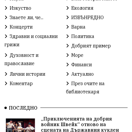
Зелена Енергия
Развитие
Ден на детето
Изкуство
Екология
Книги
Ветрогенератори
Девня
Знаете ли, че...
ИЗВЪНРЕДНО
Концерти
Варна
Ден на народните будители
Изложба
Здравни и социални
Политика
Детски градини
Богоявление
грижи
Добрият пример
Духовност и
Море
Разрушеното бомбоубежище
православие
Финанси
ММФ „Варненско лято“
Ибрахим Амура
Лични истории
Актуално
Избори 2026
Великден
Дарения
Коментар
През очите на
библиотекаря
Пласидо Доминго
Семинар
Концерт
ПОСЛЕДНО
едрогабаритни отпадъци
„Приключенията на добрия
Културни и спортни събития
Аспарухово
войник Швейк“ отново на
сцената на Държавния куклен