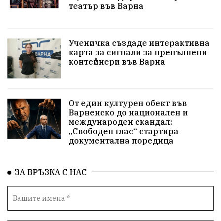
театър във Варна
Безводие
пожари
Тенис
Вълчи дол
Безплатно
с. Неофит Рилски
24 май
Ученичка създаде интерактивна
Училища
Лична инициатива
Величие
карта за сигнали за препълнени
контейнери във Варна
Приют за кучета
Култура и образование
Музика
Камчия
Протест в подкрепа на кмета
От един културен обект във
Варненско до национален и
Новини
Зелена зона
международен скандал:
„Свободен глас“ стартира
Незаконно строителство
документална поредица
Да защитим кмета на Варна
с. Добрина
ЗА ВРЪЗКА С НАС
Плуване
Образователен форум
Временни промени в движението
Правосъдие