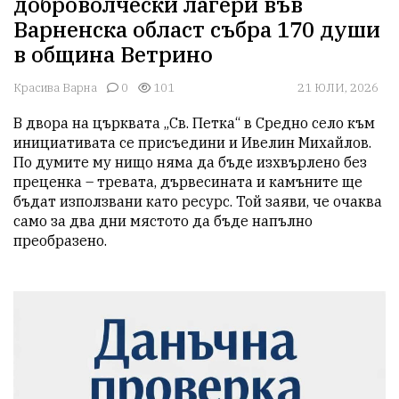
доброволчески лагери във
Варненска област събра 170 души
в община Ветрино
Красива Варна
0
101
21 ЮЛИ, 2026
В двора на църквата „Св. Петка“ в Средно село към 
инициативата се присъедини и Ивелин Михайлов. 
По думите му нищо няма да бъде изхвърлено без 
преценка – тревата, дървесината и камъните ще 
бъдат използвани като ресурс. Той заяви, че очаква 
само за два дни мястото да бъде напълно 
преобразено.