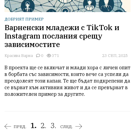
ДОБРИЯТ ПРИМЕР
Варненски младежи с TikTok и
Instagram послания срещу
зависимостите
Красива Варна
0
371
23 СЕП, 2025
В проекта ще се включат и млади хора с личен опит 
в борбата със зависимости, които вече са успели да 
преодолеят този капан. Те ще бъдат подкрепени да 
се върнат към активния живот и да се превърнат в 
положителен пример за другите.
1.
2.
3.
ПРЕД.
СЛЕД.