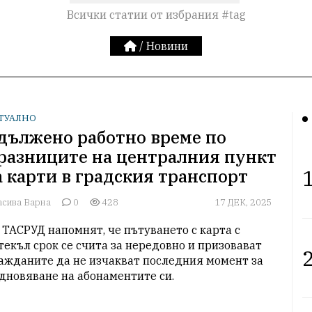
Всички статии от избрания #tag
/
Новини
ТУАЛНО
дължено работно време по
разниците на централния пункт
1
а карти в градския транспорт
асива Варна
0
428
17 ДЕК, 2025
 ТАСРУД напомнят, че пътуването с карта с 
текъл срок се счита за нередовно и призовават 
2
ажданите да не изчакват последния момент за 
дновяване на абонаментите си.