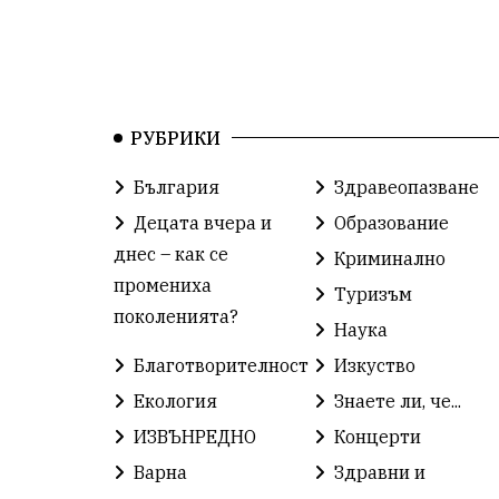
РУБРИКИ
България
Здравеопазване
Децата вчера и
Образование
днес – как се
Криминално
промениха
Туризъм
поколенията?
Наука
Благотворителност
Изкуство
Екология
Знаете ли, че...
ИЗВЪНРЕДНО
Концерти
Варна
Здравни и