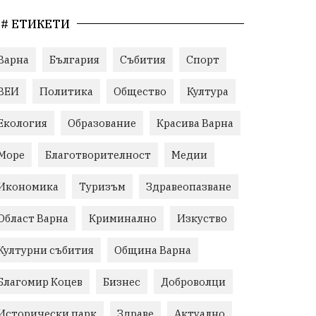
# ЕТИКЕТИ
Варна
България
Събития
Спорт
ВЕИ
Политика
Общество
Култура
Екология
Образование
Красива Варна
Море
Благотворителност
Медии
Икономика
Туризъм
Здравеопазване
Област Варна
Криминално
Изкуство
Културни събития
Община Варна
Благомир Коцев
Бизнес
Доброволци
Исторически парк
Здраве
Актуално