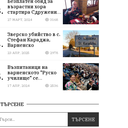
Безплатен обяд за
възрастни хора
.
стартира Сдружение
„Хора от народа“ във
27 МАРТ, 2024
3168
Варна
Зверско убийство в с.
Стефан Караджа,
.
Варненско
23 АПР, 2025
2978
Възпитаници на
варненското "Руско
.
училище" се
срещнаха на юбилея
17 АПР, 2024
2536
си отвъд
предубежденията
ТЪРСЕНЕ