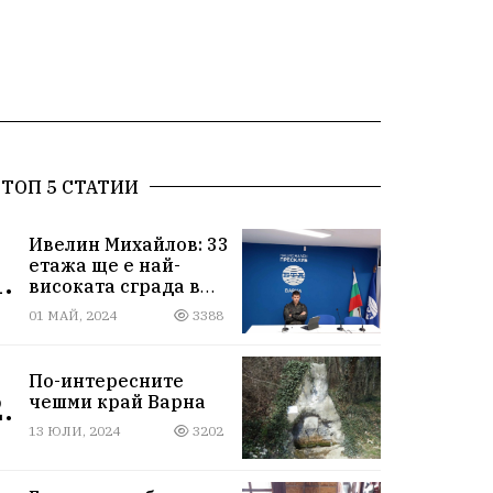
ТОП 5 СТАТИИ
Ивелин Михайлов: 33
етажа ще е най-
.
високата сграда в
новия Сити център
01 МАЙ, 2024
3388
във Варна
По-интересните
.
чешми край Варна
13 ЮЛИ, 2024
3202