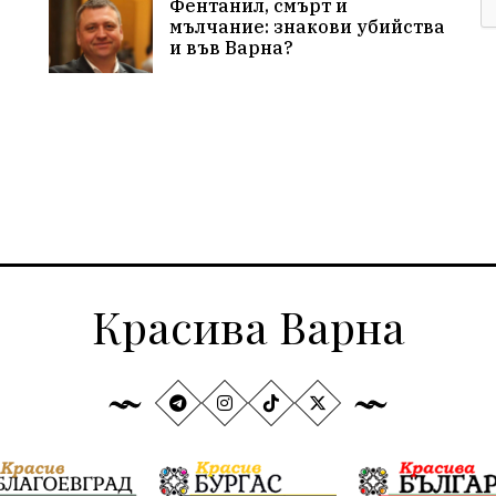
Фентанил, смърт и
мълчание: знакови убийства
и във Варна?
Красива Варна