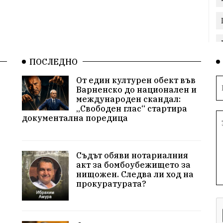
ПОСЛЕДНО
От един културен обект във
Варненско до национален и
международен скандал:
„Свободен глас“ стартира
документална поредица
Съдът обяви нотариалния
акт за бомбоубежището за
нищожен. Следва ли ход на
прокуратурата?