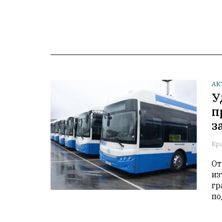
АК
У
п
з
Кр
От
из
гр
по