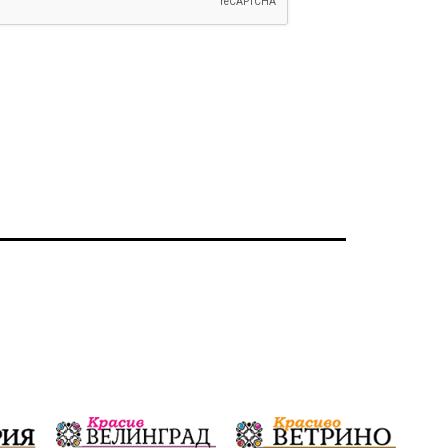
Ветрогенератори
Девня
Ден на народните будители
Изложба
Детски градини
Богоявление
Разрушеното бомбоубежище
ММФ „Варненско лято“
Ибрахим Амура
Избори 2026
Великден
Дарения
Пласидо Доминго
Семинар
Концерт
едрогабаритни отпадъци
Културни и спортни събития
Аспарухово