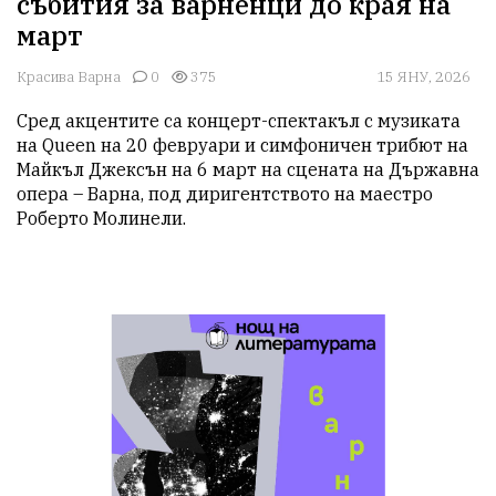
събития за варненци до края на
март
Красива Варна
0
375
15 ЯНУ, 2026
Сред акцентите са концерт-спектакъл с музиката 
на Queen на 20 февруари и симфоничен трибют на 
Майкъл Джексън на 6 март на сцената на Държавна 
опера – Варна, под диригентството на маестро 
Роберто Молинели.