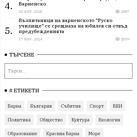
4.
Варненско
23 АПР, 2025
2987
Възпитаници на варненското "Руско
училище" се срещнаха на юбилея си отвъд
5.
предубежденията
17 АПР, 2024
2539
ТЪРСЕНЕ
# ЕТИКЕТИ
Варна
България
Събития
Спорт
ВЕИ
Политика
Общество
Култура
Екология
Образование
Красива Варна
Море