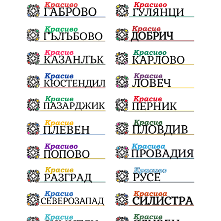
в отборната надпревара
„Отваряне на града към морето“
Негодна за пиене вода
във Варненско
цялостно обновяване
Музеъ на мозайките
и прилежащия парк в Девня
Гражданска инициатива
„Парад на гордостта“
по спортна гимнастика 2026
Православие
Паралел
България и Унгария
полет в Космоса
българин в Космоса
майор Георги Иванов