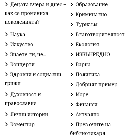
Децата вчера и днес –
Образование
Градски транспорт
Нов протест
с. Каменар
как се промениха
Криминално
поколенията?
Туризъм
Безплатни прегледи
Волейбол
Карин дом
Наука
Благотворителност
Зелена Енергия
Развитие
Ден на детето
Изкуство
Екология
Книги
Ветрогенератори
Девня
Знаете ли, че...
ИЗВЪНРЕДНО
Концерти
Варна
Ден на народните будители
Изложба
Здравни и социални
Политика
Детски градини
Богоявление
грижи
Добрият пример
Духовност и
Море
Разрушеното бомбоубежище
православие
Финанси
ММФ „Варненско лято“
Ибрахим Амура
Лични истории
Актуално
Избори 2026
Великден
Дарения
Коментар
През очите на
библиотекаря
Пласидо Доминго
Семинар
Концерт