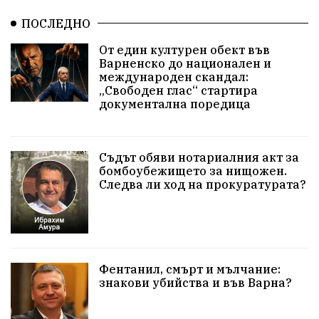
ПОСЛЕДНО
едрогабаритни отпадъци
От един културен обект във
Културни и спортни събития
Аспарухово
Варненско до национален и
международен скандал:
„Свободен глас“ стартира
Безводие
пожари
Тенис
Вълчи дол
документална поредица
Безплатно
с. Неофит Рилски
24 май
Училища
Лична инициатива
Величие
Съдът обяви нотариалния акт за
бомбоубежището за нищожен.
Следва ли ход на прокуратурата?
Приют за кучета
Култура и образование
Музика
Камчия
Протест в подкрепа на кмета
Новини
Зелена зона
Фентанил, смърт и мълчание:
знакови убийства и във Варна?
Незаконно строителство
Да защитим кмета на Варна
с. Добрина