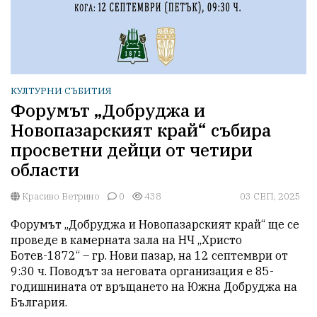
КУЛТУРНИ СЪБИТИЯ
Форумът „Добруджа и
Новопазарският край“ събира
просветни дейци от четири
области
Красиво Ветрино
0
438
03 СЕП, 2025
Форумът „Добруджа и Новопазарският край“ ще се 
проведе в камерната зала на НЧ „Христо 
Ботев-1872“ – гр. Нови пазар, на 12 септември от 
9:30 ч. Поводът за неговата организация е 85-
годишнината от връщането на Южна Добруджа на 
България.