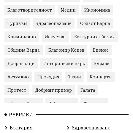
Благотворителност
Медии
Икономика
Туризъм
Здравеопазване
Област Варна
Криминално
Изкуство
Културни събития
Община Варна
Благомир Коцев
Бизнес
Доброволци
Исторически парк
Здраве
Актуално
Провадия
1 юни
Концерти
Протест
Добрият пример
Галата
Община Аврен
Библиотека
Фестивал
РУБРИКИ
Финанси
Съветите на специалиста
Проект
България
Здравеопазване
Театър
Спорт за деца
История