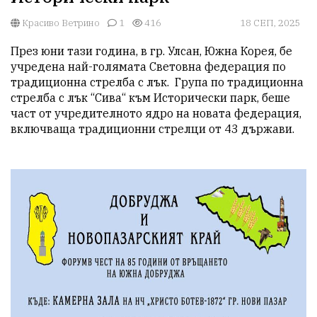
Красиво Ветрино
1
416
18 СЕП, 2025
През юни тази година, в гр. Улсан, Южна Корея, бе 
учредена най-голямата Световна федерация по 
традиционна стрелба с лък.  Група по традиционна 
стрелба с лък “Сива“ към Исторически парк, беше 
част от учредителното ядро на новата федерация, 
включваща традиционни стрелци от 43 държави. 