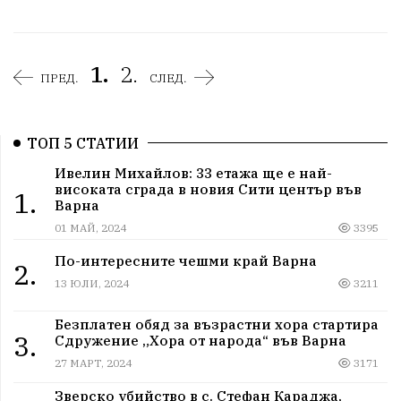
1.
2.
ПРЕД.
СЛЕД.
ТОП 5 СТАТИИ
Ивелин Михайлов: 33 етажа ще е най-
високата сграда в новия Сити център във
1.
Варна
01 МАЙ, 2024
3395
По-интересните чешми край Варна
2.
13 ЮЛИ, 2024
3211
Безплатен обяд за възрастни хора стартира
3.
Сдружение „Хора от народа“ във Варна
27 МАРТ, 2024
3171
Зверско убийство в с. Стефан Караджа,