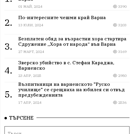
01 МАЙ, 2024
3390
По-интересните чешми край Варна
2.
13 ЮЛИ, 2024
3203
Безплатен обяд за възрастни хора стартира
3.
Сдружение „Хора от народа“ във Варна
27 МАРТ, 2024
3169
Зверско убийство в с. Стефан Караджа,
4.
Варненско
23 АПР, 2025
2980
Възпитаници на варненското "Руско
училище" се срещнаха на юбилея си отвъд
5.
предубежденията
17 АПР, 2024
2536
ТЪРСЕНЕ