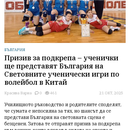
БЪЛГАРИЯ
Призив за подкрепа – ученички
ще представят България на
Световните ученически игри по
волейбол в Китай
Красива Варна
0
461
21 ОКТ, 2025
Училищното ръководство и родителите споделят, 
че сумата е непосилна за тях, но шансът да се 
представи България на световната сцена е 
безценен. Затова те отправят призив за подкрепа 
към всички, които вярват в силата на спорта и 