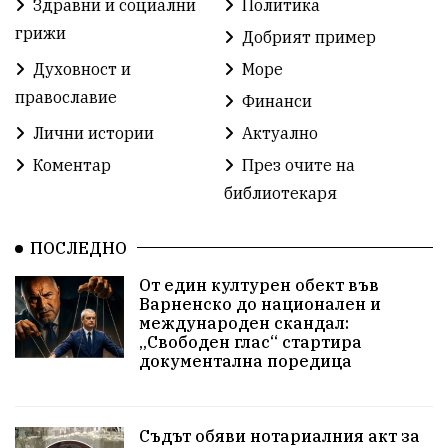
Здравни и социални
Политика
Детски градини
Богоявление
грижи
Добрият пример
Духовност и
Море
Разрушеното бомбоубежище
православие
Финанси
ММФ „Варненско лято“
Ибрахим Амура
Лични истории
Актуално
Избори 2026
Великден
Дарения
Коментар
През очите на
библиотекаря
Пласидо Доминго
Семинар
Концерт
ПОСЛЕДНО
едрогабаритни отпадъци
От един културен обект във
Културни и спортни събития
Аспарухово
Варненско до национален и
международен скандал:
„Свободен глас“ стартира
Безводие
пожари
Тенис
Вълчи дол
документална поредица
Безплатно
с. Неофит Рилски
24 май
Училища
Лична инициатива
Величие
Съдът обяви нотариалния акт за