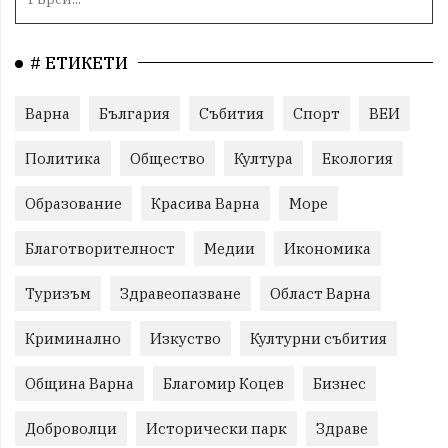
# ЕТИКЕТИ
Варна
България
Събития
Спорт
ВЕИ
Политика
Общество
Култура
Екология
Образование
Красива Варна
Море
Благотворителност
Медии
Икономика
Туризъм
Здравеопазване
Област Варна
Криминално
Изкуство
Културни събития
Община Варна
Благомир Коцев
Бизнес
Доброволци
Исторически парк
Здраве