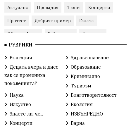
Актуално
Провадия
1 юни
Концерти
Протест
Добрият пример
Галата
Община Аврен
Библиотека
Фестивал
РУБРИКИ
Финанси
Съветите на специалиста
Проект
България
Здравеопазване
Театър
Спорт за деца
История
Децата вчера и днес –
Образование
Градски транспорт
Нов протест
с. Каменар
как се промениха
Криминално
поколенията?
Туризъм
Безплатни прегледи
Волейбол
Карин дом
Наука
Благотворителност
Зелена Енергия
Развитие
Ден на детето
Изкуство
Екология
Книги
Ветрогенератори
Девня
Знаете ли, че...
ИЗВЪНРЕДНО
Концерти
Варна
Ден на народните будители
Изложба