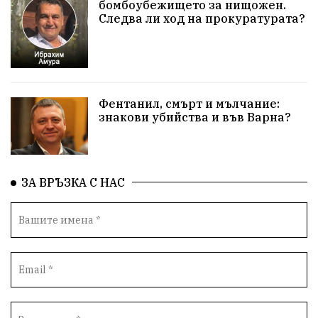
бомбоубежището за нищожен.
Следва ли ход на прокуратурата?
Приют за кучета
Култура и образование
Музика
Камчия
Протест в подкрепа на кмета
Новини
Зелена зона
Фентанил, смърт и мълчание:
знакови убийства и във Варна?
Незаконно строителство
Да защитим кмета на Варна
с. Добрина
Плуване
Образователен форум
ЗА ВРЪЗКА С НАС
Временни промени в движението
Правосъдие
Опера
незаконни сметища
Световната купа
„Възраждане“
Профилактика
„Исторически парк“
Двойният стандарт