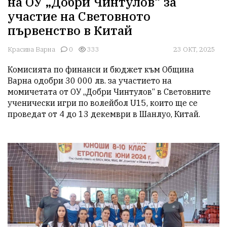
на ОУ „Добри Чинтулов“ за
участие на Световното
първенство в Китай
Красива Варна
0
333
23 ОКТ, 2025
Комисията по финанси и бюджет към Община 
Варна одобри 30 000 лв. за участието на 
момичетата от ОУ „Добри Чинтулов“ в Световните 
ученически игри по волейбол U15, които ще се 
проведат от 4 до 13 декември в Шанлуо, Китай. 