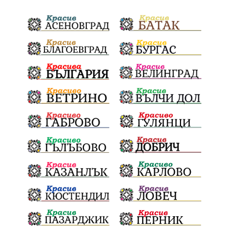
благотворителна инициатива
Електронният прием започва
Дънката
Ще има ли присъда
Ден на отворените врати
стопанство „Храна от село“
Карола Карова
бронзови медал
Балканското първенство
в отборната надпревара
„Отваряне на града към морето“
Негодна за пиене вода
във Варненско
цялостно обновяване
Музеъ на мозайките
и прилежащия парк в Девня