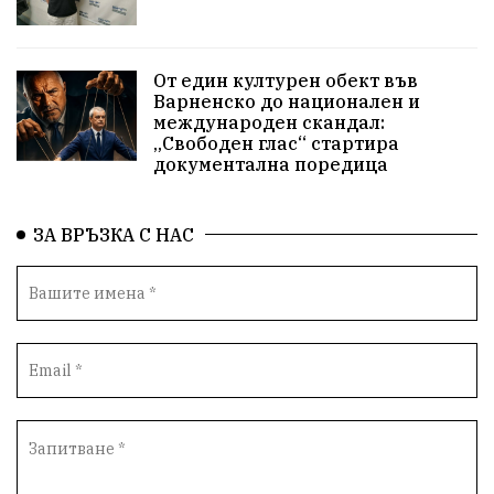
Приют за кучета
Култура и образование
Музика
Камчия
Протест в подкрепа на кмета
От един културен обект във
Варненско до национален и
Новини
Зелена зона
международен скандал:
„Свободен глас“ стартира
Незаконно строителство
документална поредица
Да защитим кмета на Варна
с. Добрина
ЗА ВРЪЗКА С НАС
Плуване
Образователен форум
Временни промени в движението
Правосъдие
Опера
незаконни сметища
Световната купа
„Възраждане“
Профилактика
„Исторически парк“
Двойният стандарт