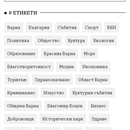
# ЕТИКЕТИ
Варна
България
Събития
Спорт
ВЕИ
Политика
Общество
Култура
Екология
Образование
Красива Варна
Море
Благотворителност
Медии
Икономика
Туризъм
Здравеопазване
Област Варна
Криминално
Изкуство
Културни събития
Община Варна
Благомир Коцев
Бизнес
Доброволци
Исторически парк
Здраве