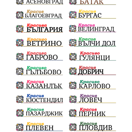
благотворителна инициатива
Електронният прием започва
Дънката
Ще има ли присъда
Ден на отворените врати
стопанство „Храна от село“
Карола Карова
бронзови медал
Балканското първенство
в отборната надпревара
„Отваряне на града към морето“
Негодна за пиене вода
във Варненско
цялостно обновяване
Музеъ на мозайките
и прилежащия парк в Девня