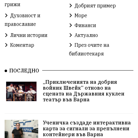
Детски градини
Богоявление
грижи
Добрият пример
Духовност и
Море
Разрушеното бомбоубежище
православие
Финанси
ММФ „Варненско лято“
Ибрахим Амура
Лични истории
Актуално
Избори 2026
Великден
Дарения
Коментар
През очите на
библиотекаря
Пласидо Доминго
Семинар
Концерт
ПОСЛЕДНО
едрогабаритни отпадъци
„Приключенията на добрия
Културни и спортни събития
Аспарухово
войник Швейк“ отново на
сцената на Държавния куклен
театър във Варна
Безводие
пожари
Тенис
Вълчи дол
Безплатно
с. Неофит Рилски
24 май
Ученичка създаде интерактивна
Училища
Лична инициатива
Величие
карта за сигнали за препълнени
контейнери във Варна