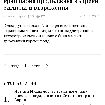
край Варна продължава въпреки
сигнали и възражения
Красива Варна
0
325
26 ЯНУ, 2026
Става дума за около 7 декара изключително 
атрактивна територия, която по кадастрални и 
лесоустройствени планове е била част от 
държавния горски фонд.
1.
ПРЕД.
СЛЕД.
ТОП 5 СТАТИИ
Ивелин Михайлов: 33 етажа ще е най-
високата сграда в новия Сити център във
1.
Варна