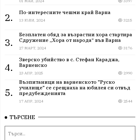
01 МАЙ, 2024
3397
По-интересните чешми край Варна
2.
13 ЮЛИ, 2024
3215
Безплатен обяд за възрастни хора стартира
3.
Сдружение „Хора от народа“ във Варна
27 МАРТ, 2024
3176
Зверско убийство в с. Стефан Караджа,
4.
Варненско
23 АПР, 2025
2990
Възпитаници на варненското "Руско
училище" се срещнаха на юбилея си отвъд
5.
предубежденията
17 АПР, 2024
2544
ТЪРСЕНЕ