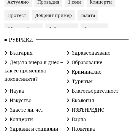
Актуално
Провадия
1 юни
Концерти
Протест
Добрият пример
Галата
Община Аврен
Библиотека
Фестивал
РУБРИКИ
Финанси
Съветите на специалиста
Проект
България
Здравеопазване
Театър
Спорт за деца
История
Децата вчера и днес –
Образование
Градски транспорт
Нов протест
с. Каменар
как се промениха
Криминално
поколенията?
Туризъм
Безплатни прегледи
Волейбол
Карин дом
Наука
Благотворителност
Зелена Енергия
Развитие
Ден на детето
Изкуство
Екология
Книги
Ветрогенератори
Девня
Знаете ли, че...
ИЗВЪНРЕДНО
Концерти
Варна
Ден на народните будители
Изложба
Здравни и социални
Политика