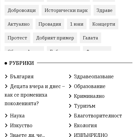
Доброволци
Исторически парк
Здраве
Актуално
Провадия
1 юни
Концерти
Протест
Добрият пример
Галата
Община Аврен
Библиотека
Фестивал
РУБРИКИ
Финанси
Съветите на специалиста
Проект
България
Здравеопазване
Театър
Спорт за деца
История
Децата вчера и днес –
Образование
Градски транспорт
Нов протест
с. Каменар
как се промениха
Криминално
поколенията?
Туризъм
Безплатни прегледи
Волейбол
Карин дом
Наука
Благотворителност
Зелена Енергия
Развитие
Ден на детето
Изкуство
Екология
Книги
Ветрогенератори
Девня
Знаете ли, че...
ИЗВЪНРЕДНО