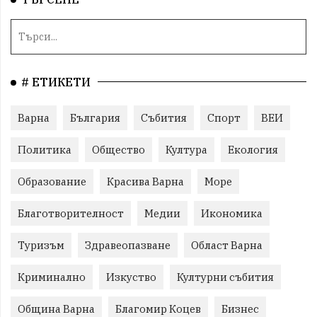
# ЕТИКЕТИ
Варна
България
Събития
Спорт
ВЕИ
Политика
Общество
Култура
Екология
Образование
Красива Варна
Море
Благотворителност
Медии
Икономика
Туризъм
Здравеопазване
Област Варна
Криминално
Изкуство
Културни събития
Община Варна
Благомир Коцев
Бизнес