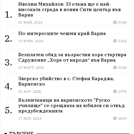
Ивелин Михайлов: 33 етажа ще е най-
високата сграда в новия Сити център във
1.
Варна
01 МАЙ, 2024
3388
По-интересните чешми край Варна
2.
13 ЮЛИ, 2024
3202
Безплатен обяд за възрастни хора стартира
3.
Сдружение „Хора от народа“ във Варна
27 МАРТ, 2024
3168
Зверско убийство в с. Стефан Караджа,
4.
Варненско
23 АПР, 2025
2978
Възпитаници на варненското "Руско
училище" се срещнаха на юбилея си отвъд
5.
предубежденията
17 АПР, 2024
2536
ТЪРСЕНЕ