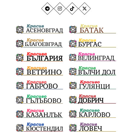
"Аз вярвам и помагам“
благотворителна инициатива
Електронният прием започва
Дънката
Ще има ли присъда
Ден на отворените врати
стопанство „Храна от село“
Карола Карова
бронзови медал
Балканското първенство
в отборната надпревара
„Отваряне на града към морето“
Негодна за пиене вода
във Варненско
цялостно обновяване
Музеъ на мозайките