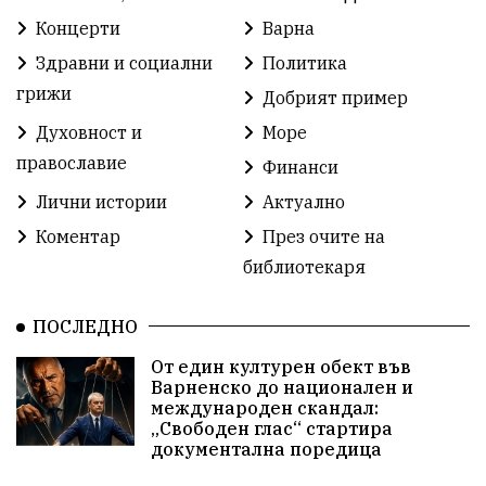
Концерти
Варна
Ден на народните будители
Изложба
Здравни и социални
Политика
Детски градини
Богоявление
грижи
Добрият пример
Духовност и
Море
Разрушеното бомбоубежище
православие
Финанси
ММФ „Варненско лято“
Ибрахим Амура
Лични истории
Актуално
Избори 2026
Великден
Дарения
Коментар
През очите на
библиотекаря
Пласидо Доминго
Семинар
Концерт
ПОСЛЕДНО
едрогабаритни отпадъци
От един културен обект във
Културни и спортни събития
Аспарухово
Варненско до национален и
международен скандал:
„Свободен глас“ стартира
Безводие
пожари
Тенис
Вълчи дол
документална поредица
Безплатно
с. Неофит Рилски
24 май