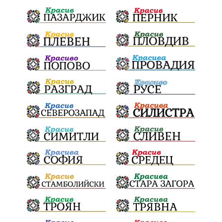
и прилежащия парк в Девня
Гражданска инициатива
„Парад на гордостта“
по спортна гимнастика 2026
Православие
Паралел
България и Унгария
полет в Космоса
българин в Космоса
майор Георги Иванов
Добри новини за Белослав
новия ферибот вече е готов
Нов етап
неонатален скрининг
Априлското въстание
150 години
Великденски крос