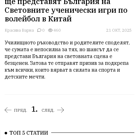
ще представят България на
Световните ученически игри по
волейбол в Китай
Красива Варна
0
460
21 ОКТ, 2025
Училищното ръководство и родителите споделят, 
че сумата е непосилна за тях, но шансът да се 
представи България на световната сцена е 
безценен. Затова те отправят призив за подкрепа 
към всички, които вярват в силата на спорта и 
детските мечти.
1.
ПРЕД.
СЛЕД.
ТОП 5 СТАТИИ