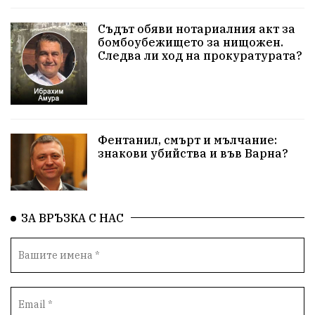
Училища
Лична инициатива
Величие
Съдът обяви нотариалния акт за
бомбоубежището за нищожен.
Следва ли ход на прокуратурата?
Приют за кучета
Култура и образование
Музика
Камчия
Протест в подкрепа на кмета
Новини
Зелена зона
Фентанил, смърт и мълчание:
знакови убийства и във Варна?
Незаконно строителство
Да защитим кмета на Варна
с. Добрина
Плуване
Образователен форум
ЗА ВРЪЗКА С НАС
Временни промени в движението
Правосъдие
Опера
незаконни сметища
Световната купа
„Възраждане“
Профилактика