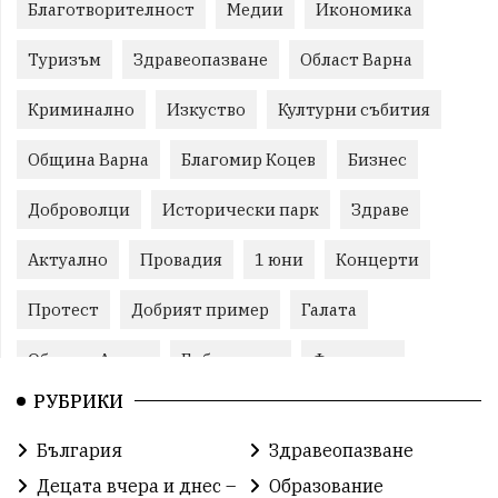
Благотворителност
Медии
Икономика
Туризъм
Здравеопазване
Област Варна
Криминално
Изкуство
Културни събития
Община Варна
Благомир Коцев
Бизнес
Доброволци
Исторически парк
Здраве
Актуално
Провадия
1 юни
Концерти
Протест
Добрият пример
Галата
Община Аврен
Библиотека
Фестивал
РУБРИКИ
Финанси
Съветите на специалиста
Проект
България
Здравеопазване
Театър
Спорт за деца
История
Децата вчера и днес –
Образование