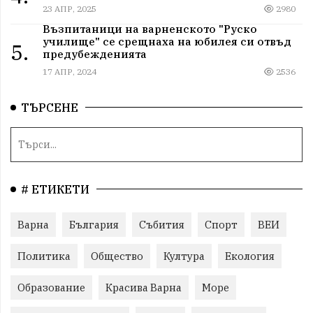
23 АПР, 2025
2980
Възпитаници на варненското "Руско
училище" се срещнаха на юбилея си отвъд
5.
предубежденията
17 АПР, 2024
2536
ТЪРСЕНЕ
# ЕТИКЕТИ
Варна
България
Събития
Спорт
ВЕИ
Политика
Общество
Култура
Екология
Образование
Красива Варна
Море