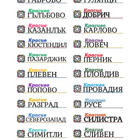
в отборната надпревара
„Отваряне на града към морето“
Негодна за пиене вода
във Варненско
цялостно обновяване
Музеъ на мозайките
и прилежащия парк в Девня
Гражданска инициатива
„Парад на гордостта“
по спортна гимнастика 2026
Православие
Паралел
България и Унгария
полет в Космоса
българин в Космоса
майор Георги Иванов
Добри новини за Белослав