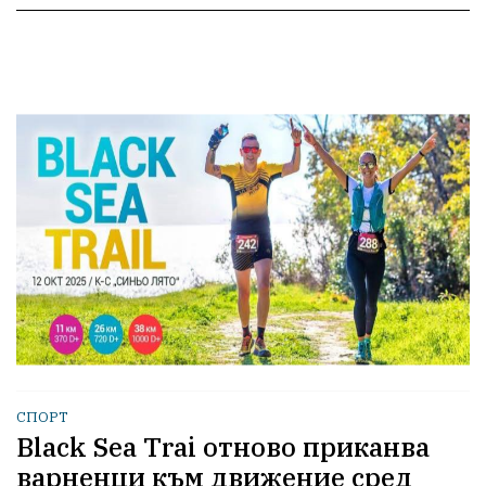
СПОРТ
Black Sea Trai отново приканва
варненци към движение сред