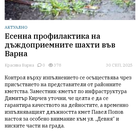
АКТУАЛНО
Есенна профилактика на
дъждоприемните шахти във
Варна
Красива Варна
0
378
30 СЕП, 2025
Контрол върху изпълнението се осъществява чрез 
присъствието на представители от районните 
кметства. Заместник-кметът по инфраструктура 
Димитър Кирчев уточни, че целта е да се 
гарантира качеството на дейностите, а временно 
изпълняващият длъжността кмет Павел Попов 
настоя за особено внимание към ул. „Девня“ и 
ниските части на града.