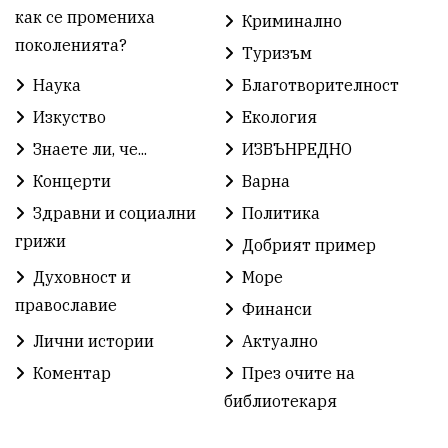
Градски транспорт
Нов протест
с. Каменар
как се промениха
Криминално
поколенията?
Туризъм
Безплатни прегледи
Волейбол
Карин дом
Наука
Благотворителност
Зелена Енергия
Развитие
Ден на детето
Изкуство
Екология
Книги
Ветрогенератори
Девня
Знаете ли, че...
ИЗВЪНРЕДНО
Концерти
Варна
Ден на народните будители
Изложба
Здравни и социални
Политика
Детски градини
Богоявление
грижи
Добрият пример
Духовност и
Море
Разрушеното бомбоубежище
православие
Финанси
ММФ „Варненско лято“
Ибрахим Амура
Лични истории
Актуално
Избори 2026
Великден
Дарения
Коментар
През очите на
библиотекаря
Пласидо Доминго
Семинар
Концерт