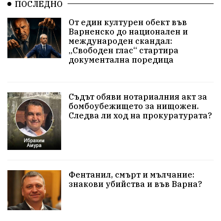
ПОСЛЕДНО
едрогабаритни отпадъци
От един културен обект във
Културни и спортни събития
Аспарухово
Варненско до национален и
международен скандал:
„Свободен глас“ стартира
Безводие
пожари
Тенис
Вълчи дол
документална поредица
Безплатно
с. Неофит Рилски
24 май
Училища
Лична инициатива
Величие
Съдът обяви нотариалния акт за
бомбоубежището за нищожен.
Следва ли ход на прокуратурата?
Приют за кучета
Култура и образование
Музика
Камчия
Протест в подкрепа на кмета
Новини
Зелена зона
Фентанил, смърт и мълчание:
знакови убийства и във Варна?
Незаконно строителство
Да защитим кмета на Варна
с. Добрина