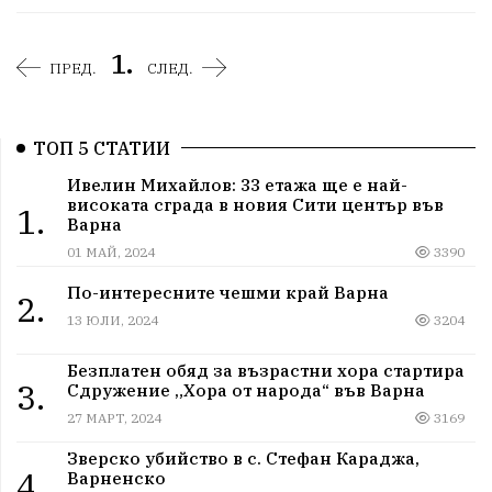
1.
ПРЕД.
СЛЕД.
ТОП 5 СТАТИИ
Ивелин Михайлов: 33 етажа ще е най-
високата сграда в новия Сити център във
1.
Варна
01 МАЙ, 2024
3390
По-интересните чешми край Варна
2.
13 ЮЛИ, 2024
3204
Безплатен обяд за възрастни хора стартира
3.
Сдружение „Хора от народа“ във Варна
27 МАРТ, 2024
3169
Зверско убийство в с. Стефан Караджа,
4.
Варненско