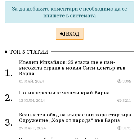
За да добавяте коментари е необходимо да се
впишете в системата
ВХОД
ТОП 5 СТАТИИ
Ивелин Михайлов: 33 етажа ще е най-
високата сграда в новия Сити център във
1.
Варна
01 МАЙ, 2024
3395
По-интересните чешми край Варна
2.
13 ЮЛИ, 2024
3211
Безплатен обяд за възрастни хора стартира
3.
Сдружение „Хора от народа“ във Варна
27 МАРТ, 2024
3171