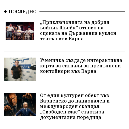
ПОСЛЕДНО
едрогабаритни отпадъци
„Приключенията на добрия
Културни и спортни събития
Аспарухово
войник Швейк“ отново на
сцената на Държавния куклен
театър във Варна
Безводие
пожари
Тенис
Вълчи дол
Безплатно
с. Неофит Рилски
24 май
Ученичка създаде интерактивна
Училища
Лична инициатива
Величие
карта за сигнали за препълнени
контейнери във Варна
Приют за кучета
Култура и образование
Музика
Камчия
Протест в подкрепа на кмета
От един културен обект във
Варненско до национален и
Новини
Зелена зона
международен скандал:
„Свободен глас“ стартира
Незаконно строителство
документална поредица