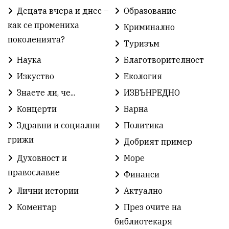
Децата вчера и днес –
Образование
Градски транспорт
Нов протест
с. Каменар
как се промениха
Криминално
поколенията?
Туризъм
Безплатни прегледи
Волейбол
Карин дом
Наука
Благотворителност
Зелена Енергия
Развитие
Ден на детето
Изкуство
Екология
Книги
Ветрогенератори
Девня
Знаете ли, че...
ИЗВЪНРЕДНО
Концерти
Варна
Ден на народните будители
Изложба
Здравни и социални
Политика
Детски градини
Богоявление
грижи
Добрият пример
Духовност и
Море
Разрушеното бомбоубежище
православие
Финанси
ММФ „Варненско лято“
Ибрахим Амура
Лични истории
Актуално
Избори 2026
Великден
Дарения
Коментар
През очите на
библиотекаря
Пласидо Доминго
Семинар
Концерт