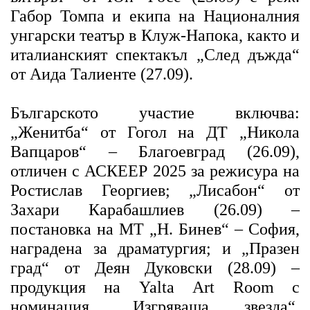
Габор Томпа и екипа на Националния
унгарски театър в Клуж-Напока, както и
италианският спектакъл „След дъжда“
от Аида Талиенте (27.09).
Българското участие включва:
„Женитба“ от Гогол на ДТ „Никола
Вапцаров“ – Благоевград (26.09),
отличен с АСКЕЕР 2025 за режисура на
Ростислав Георгиев; „Лисабон“ от
Захари Карабашлиев (26.09) –
постановка на МТ „Н. Бинев“ – София,
наградена за драматургия; и „Празен
град“ от Деян Дуковски (28.09) –
продукция на Yalta Art Room с
номинация „Изгряваща звезда“.