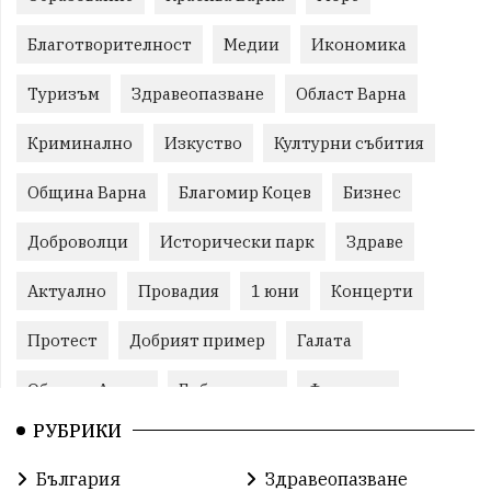
Благотворителност
Медии
Икономика
Туризъм
Здравеопазване
Област Варна
Криминално
Изкуство
Културни събития
Община Варна
Благомир Коцев
Бизнес
Доброволци
Исторически парк
Здраве
Актуално
Провадия
1 юни
Концерти
Протест
Добрият пример
Галата
Община Аврен
Библиотека
Фестивал
РУБРИКИ
Финанси
Съветите на специалиста
Проект
България
Здравеопазване
Театър
Спорт за деца
История