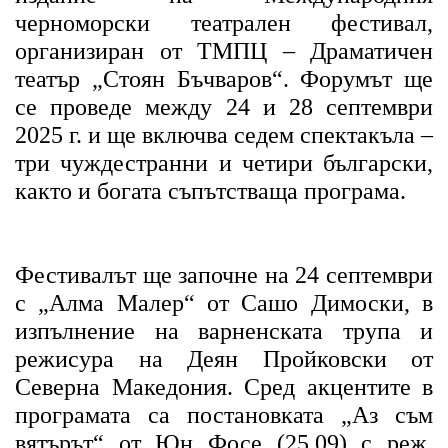
черноморски театрален фестивал,
организиран от ТМПЦ – Драматичен
театър „Стоян Бъчваров“. Форумът ще
се проведе между 24 и 28 септември
2025 г. и ще включва седем спектакъла –
три чуждестранни и четири български,
както и богата съпътстваща програма.
Фестивалът ще започне на 24 септември
с „Алма Малер“ от Сашо Димоски, в
изпълнение на варненската трупа и
режисура на Деян Пройковски от
Северна Македония. Сред акцентите в
програмата са постановката „Аз съм
вятърът“ от Юн Фосе (25.09) с реж.