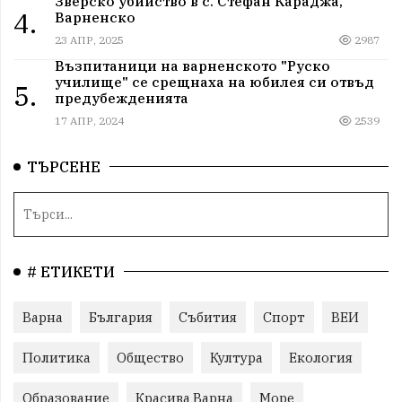
Зверско убийство в с. Стефан Караджа,
4.
Варненско
23 АПР, 2025
2987
Възпитаници на варненското "Руско
училище" се срещнаха на юбилея си отвъд
5.
предубежденията
17 АПР, 2024
2539
ТЪРСЕНЕ
# ЕТИКЕТИ
Варна
България
Събития
Спорт
ВЕИ
Политика
Общество
Култура
Екология
Образование
Красива Варна
Море