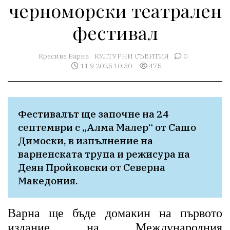
черноморски театрален
фестивал
Красива Варна
КУЛТУРНИ СЪБИТИЯ
0
11.9.2025 10:30
475
Фестивалът ще започне на 24 
септември с „Алма Малер“ от Сашо 
Димоски, в изпълнение на 
варненската трупа и режисура на 
Деян Пройковски от Северна 
Македония. 
Варна ще бъде домакин на първото
издание на Международния