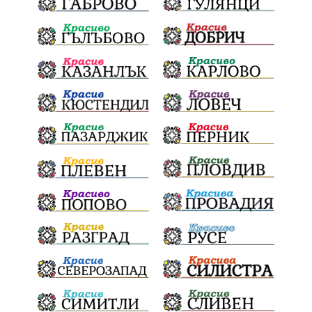
бронзови медал
Балканското първенство
в отборната надпревара
„Отваряне на града към морето“
Негодна за пиене вода
във Варненско
цялостно обновяване
Музеъ на мозайките
и прилежащия парк в Девня
Гражданска инициатива
„Парад на гордостта“
по спортна гимнастика 2026
Православие
Паралел
България и Унгария
полет в Космоса
българин в Космоса
майор Георги Иванов