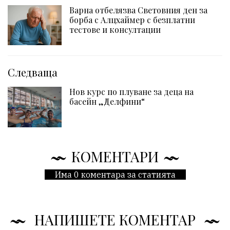
Варна отбелязва Световния ден за
борба с Алцхаймер с безплатни
тестове и консултации
Следваща
Нов курс по плуване за деца на
басейн „Делфини“
КОМЕНТАРИ
Има 0 коментара за статията
НАПИШЕТЕ КОМЕНТАР