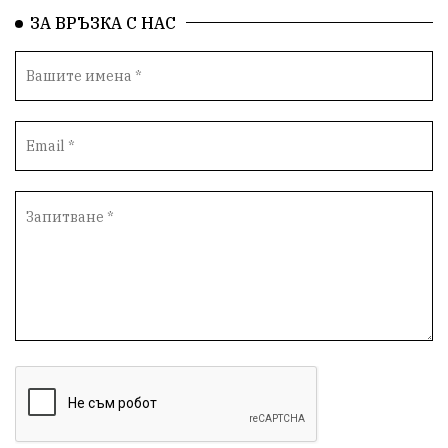
Да защитим кмета на Варна
с. Добрина
ЗА ВРЪЗКА С НАС
Плуване
Образователен форум
Временни промени в движението
Правосъдие
Опера
незаконни сметища
Световната купа
„Възраждане“
Профилактика
„Исторически парк“
Двойният стандарт
„Исторически парк“
Киро Брейка
Димитър Стоянов-bird.bg
избирателност
Варненски предприемачи
разказват за:
рекет, натиск и изнудване