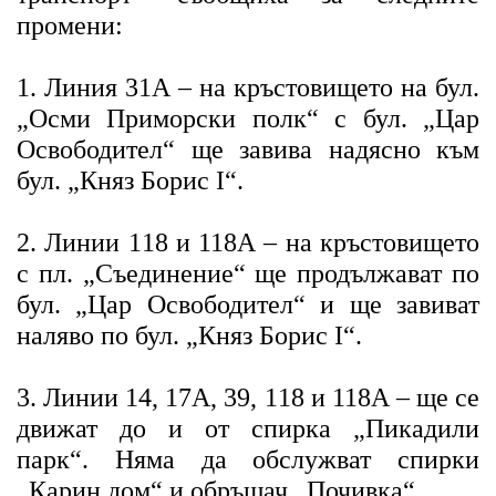
промени:
1. Линия 31А – на кръстовището на бул.
„Осми Приморски полк“ с бул. „Цар
Освободител“ ще завива надясно към
бул. „Княз Борис I“.
2. Линии 118 и 118А – на кръстовището
с пл. „Съединение“ ще продължават по
бул. „Цар Освободител“ и ще завиват
наляво по бул. „Княз Борис I“.
3. Линии 14, 17А, 39, 118 и 118А – ще се
движат до и от спирка „Пикадили
парк“. Няма да обслужват спирки
„Карин дом“ и обръщач „Почивка“.