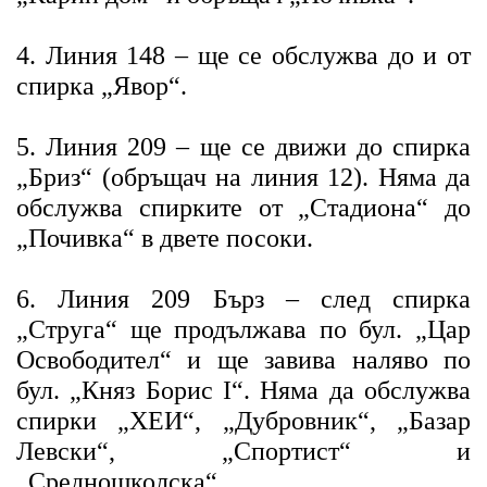
4. Линия 148 – ще се обслужва до и от
спирка „Явор“.
5. Линия 209 – ще се движи до спирка
„Бриз“ (обръщач на линия 12). Няма да
обслужва спирките от „Стадиона“ до
„Почивка“ в двете посоки.
6. Линия 209 Бърз – след спирка
„Струга“ ще продължава по бул. „Цар
Освободител“ и ще завива наляво по
бул. „Княз Борис I“. Няма да обслужва
спирки „ХЕИ“, „Дубровник“, „Базар
Левски“, „Спортист“ и
„Средношколска“.