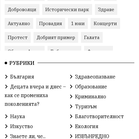
Доброволци
Исторически парк
Здраве
Актуално
Провадия
1 юни
Концерти
Протест
Добрият пример
Галата
Община Аврен
Библиотека
Фестивал
РУБРИКИ
Финанси
Съветите на специалиста
Проект
България
Здравеопазване
Театър
Спорт за деца
История
Децата вчера и днес –
Образование
Градски транспорт
Нов протест
с. Каменар
как се промениха
Криминално
поколенията?
Туризъм
Безплатни прегледи
Волейбол
Карин дом
Наука
Благотворителност
Зелена Енергия
Развитие
Ден на детето
Изкуство
Екология
Книги
Ветрогенератори
Девня
Знаете ли, че...
ИЗВЪНРЕДНО