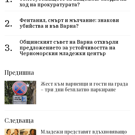
ход на прокуратурата?
2.
Фентанил, смърт и мълчание: знакови
убийства и във Варна?
Общинският съвет на Варна отхвърли
3.
предложението за устойчивостта на
Черноморския младежки център
Предишна
Жест към варненци и гости на града
– три дни безплатно паркиране
Следваща
Младежи представят вдъхновяващо