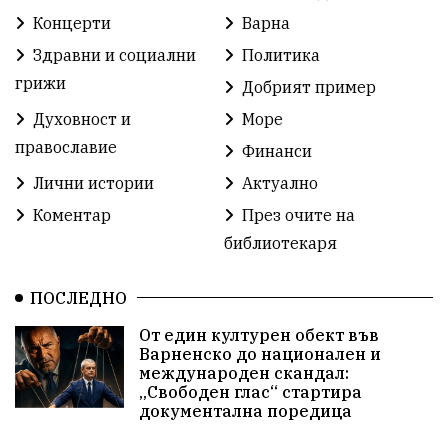
Концерти
Варна
Ден на народните будители
Изложба
Здравни и социални
Политика
Детски градини
Богоявление
грижи
Добрият пример
Духовност и
Море
Разрушеното бомбоубежище
православие
Финанси
ММФ „Варненско лято“
Ибрахим Амура
Лични истории
Актуално
Избори 2026
Великден
Дарения
Коментар
През очите на
библиотекаря
Пласидо Доминго
Семинар
Концерт
ПОСЛЕДНО
едрогабаритни отпадъци
От един културен обект във
Културни и спортни събития
Аспарухово
Варненско до национален и
международен скандал:
„Свободен глас“ стартира
Безводие
пожари
Тенис
Вълчи дол
документална поредица
Безплатно
с. Неофит Рилски
24 май