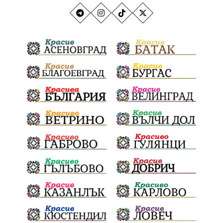
"Аз вярвам и помагам“
благотворителна инициатива
Електронният прием започва
Дънката
Ще има ли присъда
Ден на отворените врати
стопанство „Храна от село“
Карола Карова
бронзови медал
Балканското първенство
в отборната надпревара
„Отваряне на града към морето“
Негодна за пиене вода
във Варненско
цялостно обновяване
Музеъ на мозайките