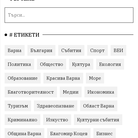
# ЕТИКЕТИ
Варна
България
Събития
Спорт
ВЕИ
Политика
Общество
Култура
Екология
Образование
Красива Варна
Море
Благотворителност
Медии
Икономика
Туризъм
Здравеопазване
Област Варна
Криминално
Изкуство
Културни събития
Община Варна
Благомир Коцев
Бизнес