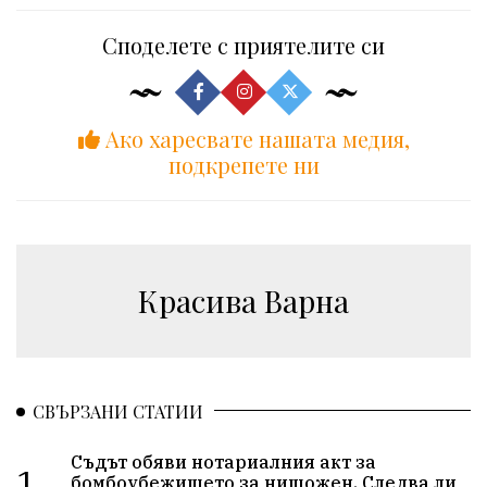
Споделете с приятелите си
Ако харесвате нашата медия,
подкрепете ни
Красива Варна
СВЪРЗАНИ СТАТИИ
Съдът обяви нотариалния акт за
1.
бомбоубежището за нищожен. Следва ли