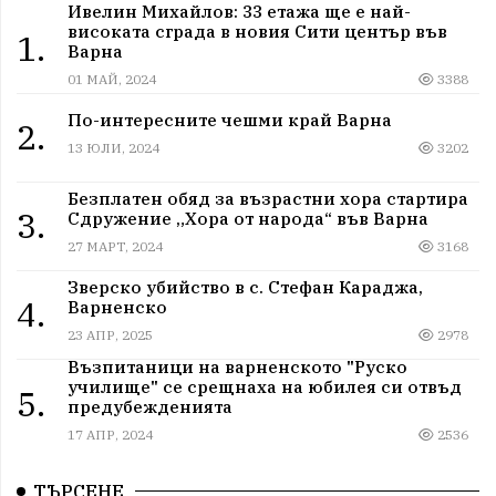
Ивелин Михайлов: 33 етажа ще е най-
високата сграда в новия Сити център във
1.
Варна
01 МАЙ, 2024
3388
По-интересните чешми край Варна
2.
13 ЮЛИ, 2024
3202
Безплатен обяд за възрастни хора стартира
3.
Сдружение „Хора от народа“ във Варна
27 МАРТ, 2024
3168
Зверско убийство в с. Стефан Караджа,
4.
Варненско
23 АПР, 2025
2978
Възпитаници на варненското "Руско
училище" се срещнаха на юбилея си отвъд
5.
предубежденията
17 АПР, 2024
2536
ТЪРСЕНЕ