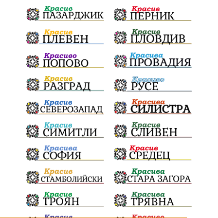
и прилежащия парк в Девня
Гражданска инициатива
„Парад на гордостта“
по спортна гимнастика 2026
Православие
Паралел
България и Унгария
полет в Космоса
българин в Космоса
майор Георги Иванов
Добри новини за Белослав
новия ферибот вече е готов
Нов етап
неонатален скрининг
Априлското въстание
150 години
Великденски крос
децата на Варна
на 18 април