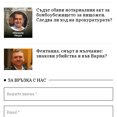
Училища
Лична инициатива
Величие
Съдът обяви нотариалния акт за
бомбоубежището за нищожен.
Следва ли ход на прокуратурата?
Приют за кучета
Култура и образование
Музика
Камчия
Протест в подкрепа на кмета
Новини
Зелена зона
Фентанил, смърт и мълчание:
знакови убийства и във Варна?
Незаконно строителство
Да защитим кмета на Варна
с. Добрина
Плуване
Образователен форум
ЗА ВРЪЗКА С НАС
Временни промени в движението
Правосъдие
Опера
незаконни сметища
Световната купа
„Възраждане“
Профилактика