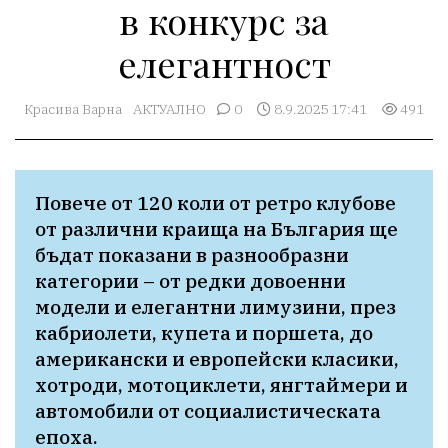
в конкурс за
елегантност
Красива Варна
АКТУАЛНО
0
8.9.2025 17:41
491
Повече от 120 коли от ретро клубове 
от различни краища на България ще 
бъдат показани в разнообразни 
категории – от редки довоенни 
модели и елегантни лимузини, през 
кабриолети, купета и поршета, до 
американски и европейски класики, 
хотроди, мотоциклети, янгтаймери и 
автомобили от социалистическата 
епоха.