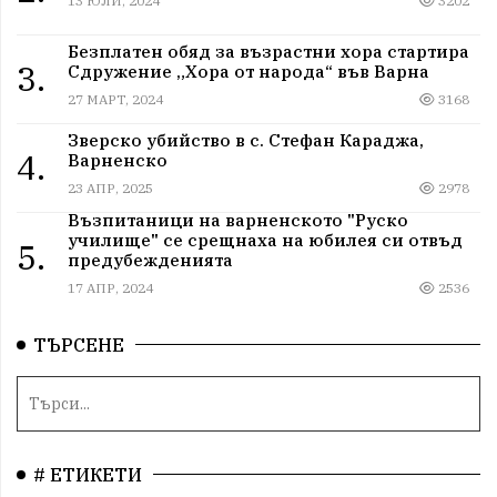
13 ЮЛИ, 2024
3202
Безплатен обяд за възрастни хора стартира
3.
Сдружение „Хора от народа“ във Варна
27 МАРТ, 2024
3168
Зверско убийство в с. Стефан Караджа,
4.
Варненско
23 АПР, 2025
2978
Възпитаници на варненското "Руско
училище" се срещнаха на юбилея си отвъд
5.
предубежденията
17 АПР, 2024
2536
ТЪРСЕНЕ
# ЕТИКЕТИ