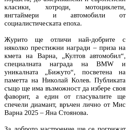
класики, хотроди, мотоциклети,
янгтаймери и автомобили от
социалистическата епоха.
Журито ще отличи най-добрите с
няколко престижни награди – приза на
кмета на Варна, „Култов автомобил“,
специалната награда на BMW и
уникалната „Бижуто“, посветена на
паметта на Николай Колев. Публиката
също ще има възможност да избере своя
фаворит, а един от гласувалите ще
спечели диамант, връчен лично от Мис
Варна 2025 – Яна Стоянова.
За доброто настроение ще се погрижат