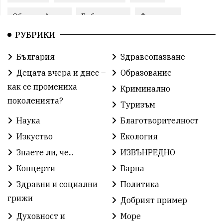
Община Аврен
Библиотека
Фестивал
РУБРИКИ
Финанси
Съветите на специалиста
Проект
България
Здравеопазване
Театър
Спорт за деца
История
Децата вчера и днес –
Образование
Градски транспорт
Нов протест
с. Каменар
как се промениха
Криминално
поколенията?
Туризъм
Безплатни прегледи
Волейбол
Карин дом
Наука
Благотворителност
Зелена Енергия
Развитие
Ден на детето
Изкуство
Екология
Книги
Ветрогенератори
Девня
Знаете ли, че...
ИЗВЪНРЕДНО
Концерти
Варна
Ден на народните будители
Изложба
Здравни и социални
Политика
Детски градини
Богоявление
грижи
Добрият пример
Духовност и
Море
Разрушеното бомбоубежище