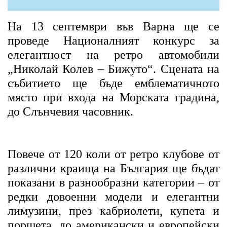
На 13 септември във Варна ще се
проведе Националният конкурс за
елегантност на ретро автомобили
„Николай Колев – Бижуто“. Сцената на
събитието ще бъде емблематичното
място при входа на Морската градина,
до Слънчевия часовник.
Повече от 120 коли от ретро клубове от
различни краища на България ще бъдат
показани в разнообразни категории – от
редки довоенни модели и елегантни
лимузини, през кабриолети, купета и
поршета, до американски и европейски