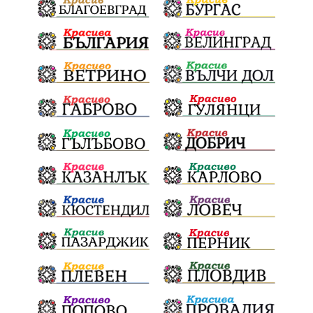
Ще има ли присъда
Ден на отворените врати
стопанство „Храна от село“
Карола Карова
бронзови медал
Балканското първенство
в отборната надпревара
„Отваряне на града към морето“
Негодна за пиене вода
във Варненско
цялостно обновяване
Музеъ на мозайките
и прилежащия парк в Девня
Гражданска инициатива
„Парад на гордостта“
по спортна гимнастика 2026
Православие