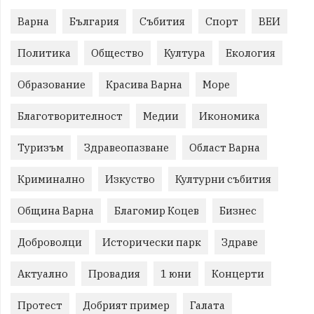
Варна
България
Събития
Спорт
ВЕИ
Политика
Общество
Култура
Екология
Образование
Красива Варна
Море
Благотворителност
Медии
Икономика
Туризъм
Здравеопазване
Област Варна
Криминално
Изкуство
Културни събития
Община Варна
Благомир Коцев
Бизнес
Доброволци
Исторически парк
Здраве
Актуално
Провадия
1 юни
Концерти
Протест
Добрият пример
Галата