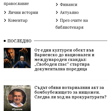
православие
Финанси
ММФ „Варненско лято“
Ибрахим Амура
Лични истории
Актуално
Избори 2026
Великден
Дарения
Коментар
През очите на
библиотекаря
Пласидо Доминго
Семинар
Концерт
ПОСЛЕДНО
едрогабаритни отпадъци
От един културен обект във
Културни и спортни събития
Аспарухово
Варненско до национален и
международен скандал:
„Свободен глас“ стартира
Безводие
пожари
Тенис
Вълчи дол
документална поредица
Безплатно
с. Неофит Рилски
24 май
Училища
Лична инициатива
Величие
Съдът обяви нотариалния акт за
бомбоубежището за нищожен.
Следва ли ход на прокуратурата?
Приют за кучета
Култура и образование
Музика
Камчия
Протест в подкрепа на кмета