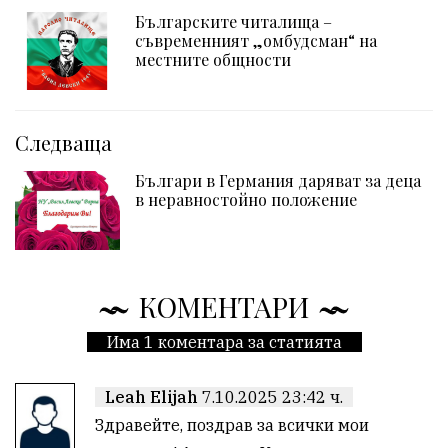
Българските читалища –
съвременният „омбудсман“ на
местните общности
Следваща
Българи в Германия даряват за деца
в неравностойно положение
КОМЕНТАРИ
Има 1 коментара за статията
Leah Elijah
7.10.2025 23:42 ч.
Здравейте, поздрав за всички мои 