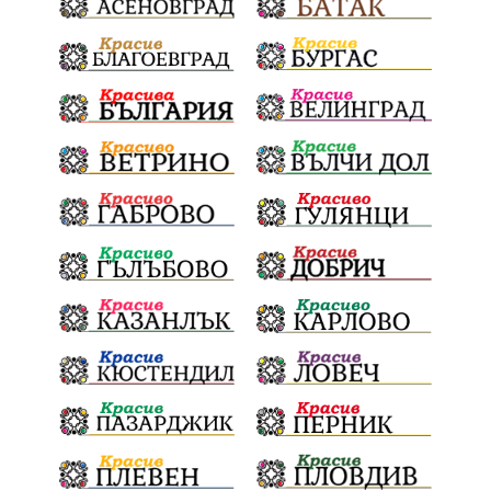
Електронният прием започва
Дънката
Ще има ли присъда
Ден на отворените врати
стопанство „Храна от село“
Карола Карова
бронзови медал
Балканското първенство
в отборната надпревара
„Отваряне на града към морето“
Негодна за пиене вода
във Варненско
цялостно обновяване
Музеъ на мозайките
и прилежащия парк в Девня
Гражданска инициатива
„Парад на гордостта“