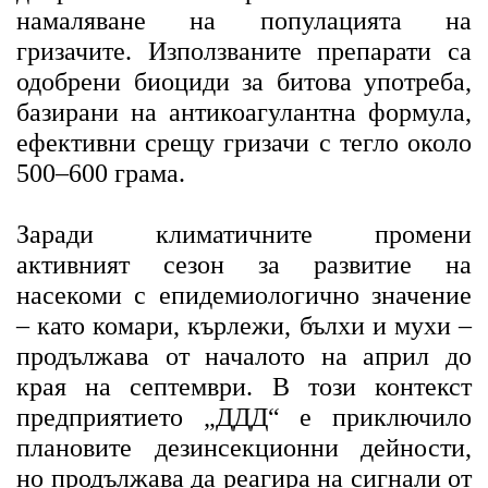
намаляване на популацията на
гризачите. Използваните препарати са
одобрени биоциди за битова употреба,
базирани на антикоагулантна формула,
ефективни срещу гризачи с тегло около
500–600 грама.
Заради климатичните промени
активният сезон за развитие на
насекоми с епидемиологично значение
– като комари, кърлежи, бълхи и мухи –
продължава от началото на април до
края на септември. В този контекст
предприятието „ДДД“ е приключило
плановите дезинсекционни дейности,
но продължава да реагира на сигнали от