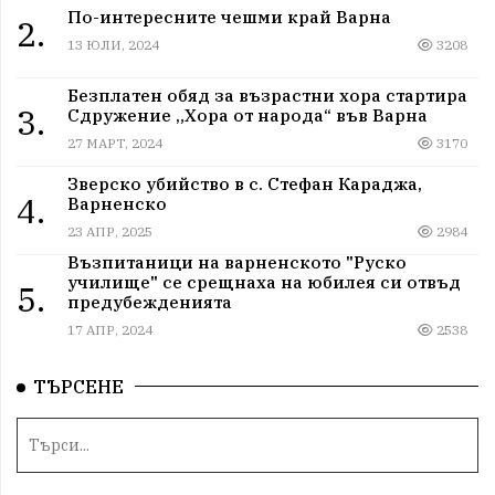
По-интересните чешми край Варна
2.
13 ЮЛИ, 2024
3208
Безплатен обяд за възрастни хора стартира
3.
Сдружение „Хора от народа“ във Варна
27 МАРТ, 2024
3170
Зверско убийство в с. Стефан Караджа,
4.
Варненско
23 АПР, 2025
2984
Възпитаници на варненското "Руско
училище" се срещнаха на юбилея си отвъд
5.
предубежденията
17 АПР, 2024
2538
ТЪРСЕНЕ