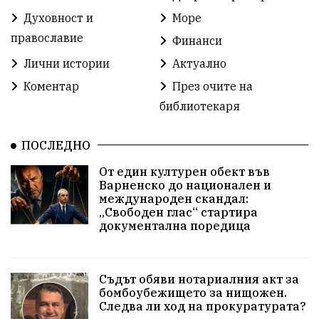
Духовност и
Море
Разрушеното бомбоубежище
православие
Финанси
ММФ „Варненско лято“
Ибрахим Амура
Лични истории
Актуално
Избори 2026
Великден
Дарения
Коментар
През очите на
библиотекаря
Пласидо Доминго
Семинар
Концерт
ПОСЛЕДНО
едрогабаритни отпадъци
От един културен обект във
Културни и спортни събития
Аспарухово
Варненско до национален и
международен скандал:
„Свободен глас“ стартира
Безводие
пожари
Тенис
Вълчи дол
документална поредица
Безплатно
с. Неофит Рилски
24 май
Училища
Лична инициатива
Величие
Съдът обяви нотариалния акт за
бомбоубежището за нищожен.
Следва ли ход на прокуратурата?
Приют за кучета
Култура и образование