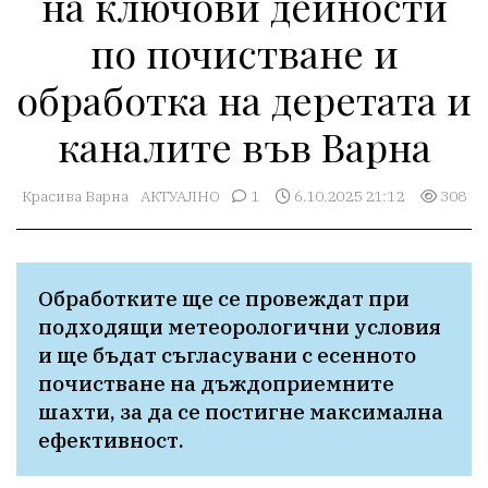
на ключови дейности
по почистване и
обработка на деретата и
каналите във Варна
Красива Варна
АКТУАЛНО
1
6.10.2025 21:12
308
Обработките ще се провеждат при 
подходящи метеорологични условия 
и ще бъдат съгласувани с есенното 
почистване на дъждоприемните 
шахти, за да се постигне максимална 
ефективност. 