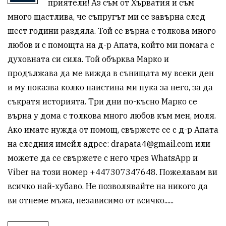
приятели! Аз съм от Хърватия и съм 
много щастлива, че съпругът ми се завърна след 
шест години раздяла. Той се върна с толкова много 
любов и с помощта на д-р Апата, който ми помага с 
духовната си сила. Той обърква Марко и 
продължава да ме вижда в сънищата му всеки ден 
и му показва колко наистина ми пука за него, за да 
съкратя историята. Три дни по-късно Марко се 
върна у дома с толкова много любов към мен, моля. 
Ако имате нужда от помощ, свържете се с д-р Апата 
на следния имейл адрес: 
drapata4@gmail.com
 или 
можете да се свържете с него чрез WhatsApp и 
Viber на този номер +447307347648. Пожелавам ви 
всичко най-хубаво. Не позволявайте на никого да 
ви отнеме мъжа, независимо от всичко......