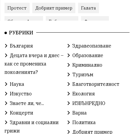
Протест
Добрият пример
Галата
Община Аврен
Библиотека
Фестивал
РУБРИКИ
Финанси
Съветите на специалиста
Проект
България
Здравеопазване
Театър
Спорт за деца
История
Децата вчера и днес –
Образование
Градски транспорт
Нов протест
с. Каменар
как се промениха
Криминално
поколенията?
Туризъм
Безплатни прегледи
Волейбол
Карин дом
Наука
Благотворителност
Зелена Енергия
Развитие
Ден на детето
Изкуство
Екология
Книги
Ветрогенератори
Девня
Знаете ли, че...
ИЗВЪНРЕДНО
Концерти
Варна
Ден на народните будители
Изложба
Здравни и социални
Политика
Детски градини
Богоявление
грижи
Добрият пример