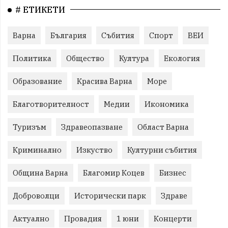
# ЕТИКЕТИ
Варна
България
Събития
Спорт
ВЕИ
Политика
Общество
Култура
Екология
Образование
Красива Варна
Море
Благотворителност
Медии
Икономика
Туризъм
Здравеопазване
Област Варна
Криминално
Изкуство
Културни събития
Община Варна
Благомир Коцев
Бизнес
Доброволци
Исторически парк
Здраве
Актуално
Провадия
1 юни
Концерти