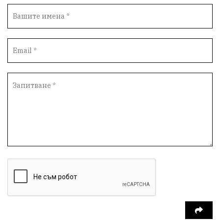
Временни промени в движението
Правосъдие
Опера
незаконни сметища
Световната купа
„Възраждане“
Профилактика
„Исторически парк“
Двойният стандарт
„Исторически парк“
Киро Брейка
Димитър Стоянов-bird.bg
избирателност
Варненски предприемачи
разказват за:
рекет, натиск и изнудване
Еднодневна екскурзия
село Неофит Рилски
чуждестранни журналисти
избори