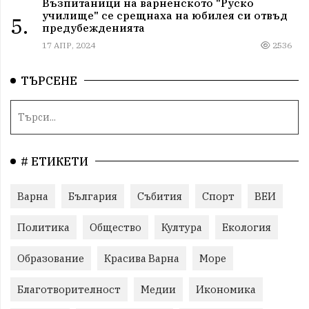
Възпитаници на варненското "Руско
училище" се срещнаха на юбилея си отвъд
5.
предубежденията
17 АПР, 2024
2536
ТЪРСЕНЕ
# ЕТИКЕТИ
Варна
България
Събития
Спорт
ВЕИ
Политика
Общество
Култура
Екология
Образование
Красива Варна
Море
Благотворителност
Медии
Икономика