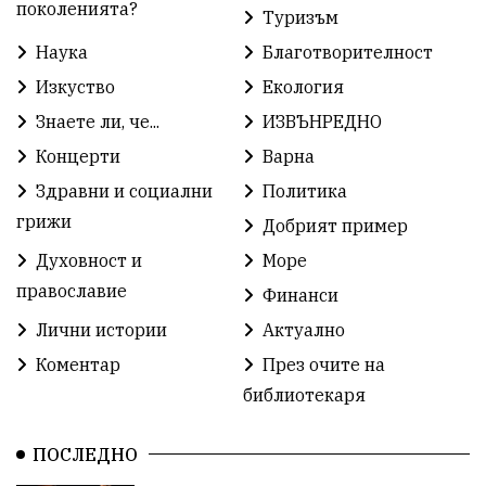
поколенията?
Туризъм
Безплатни прегледи
Волейбол
Карин дом
Наука
Благотворителност
Зелена Енергия
Развитие
Ден на детето
Изкуство
Екология
Книги
Ветрогенератори
Девня
Знаете ли, че...
ИЗВЪНРЕДНО
Концерти
Варна
Ден на народните будители
Изложба
Здравни и социални
Политика
Детски градини
Богоявление
грижи
Добрият пример
Духовност и
Море
Разрушеното бомбоубежище
православие
Финанси
ММФ „Варненско лято“
Ибрахим Амура
Лични истории
Актуално
Избори 2026
Великден
Дарения
Коментар
През очите на
библиотекаря
Пласидо Доминго
Семинар
Концерт
ПОСЛЕДНО
едрогабаритни отпадъци