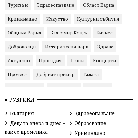
Туризъм
Здравеопазване
Област Варна
Криминално
Изкуство
Културни събития
Община Варна
Благомир Коцев
Бизнес
Доброволци
Исторически парк
Здраве
Актуално
Провадия
1 юни
Концерти
Протест
Добрият пример
Галата
Община Аврен
Библиотека
Фестивал
РУБРИКИ
Финанси
Съветите на специалиста
Проект
България
Здравеопазване
Театър
Спорт за деца
История
Децата вчера и днес –
Образование
Градски транспорт
Нов протест
с. Каменар
как се промениха
Криминално