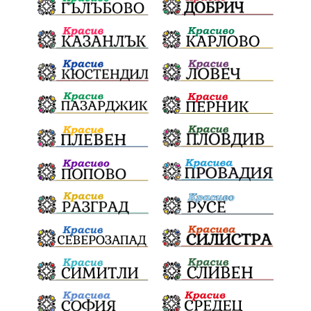
„Отваряне на града към морето“
Негодна за пиене вода
във Варненско
цялостно обновяване
Музеъ на мозайките
и прилежащия парк в Девня
Гражданска инициатива
„Парад на гордостта“
по спортна гимнастика 2026
Православие
Паралел
България и Унгария
полет в Космоса
българин в Космоса
майор Георги Иванов
Добри новини за Белослав
новия ферибот вече е готов
Нов етап