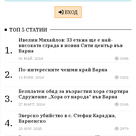
ВХОД
ТОП 5 СТАТИИ
Ивелин Михайлов: 33 етажа ще е най-
високата сграда в новия Сити център във
1.
Варна
01 МАЙ, 2024
3388
По-интересните чешми край Варна
2.
13 ЮЛИ, 2024
3202
Безплатен обяд за възрастни хора стартира
3.
Сдружение „Хора от народа“ във Варна
27 МАРТ, 2024
3168
Зверско убийство в с. Стефан Караджа,
4.
Варненско
23 АПР, 2025
2979