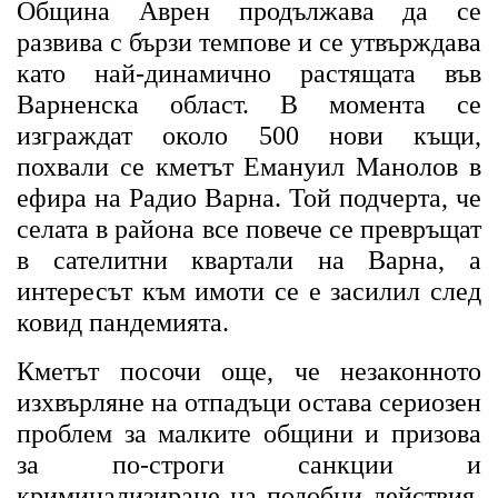
Община Аврен продължава да се
развива с бързи темпове и се утвърждава
като най-динамично растящата във
Варненска област. В момента се
изграждат около 500 нови къщи,
похвали се кметът Емануил Манолов в
ефира на Радио Варна. Той подчерта, че
селата в района все повече се превръщат
в сателитни квартали на Варна, а
интересът към имоти се е засилил след
ковид пандемията.
Кметът посочи още, че незаконното
изхвърляне на отпадъци остава сериозен
проблем за малките общини и призова
за по-строги санкции и
криминализиране на подобни действия.