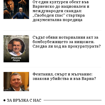
От един културен обект във
Културни и спортни събития
Аспарухово
Варненско до национален и
международен скандал:
„Свободен глас“ стартира
Безводие
пожари
Тенис
Вълчи дол
документална поредица
Безплатно
с. Неофит Рилски
24 май
Училища
Лична инициатива
Величие
Съдът обяви нотариалния акт за
бомбоубежището за нищожен.
Следва ли ход на прокуратурата?
Приют за кучета
Култура и образование
Музика
Камчия
Протест в подкрепа на кмета
Новини
Зелена зона
Фентанил, смърт и мълчание:
знакови убийства и във Варна?
Незаконно строителство
Да защитим кмета на Варна
с. Добрина
Плуване
Образователен форум
ЗА ВРЪЗКА С НАС