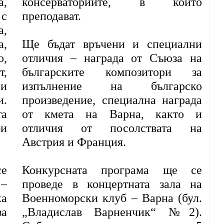
а,
консерваториите, в които
с
преподават.
а,
а,
Ще бъдат връчени и специални
,
отличия – награда от Съюза на
т,
българските композитори за
 и
изпълнение на българско
и.
произведение, специална награда
та
от кмета на Варна, както и
би
отличия от посолствата на
Австрия и Франция.
се
Конкурсната програма ще се
 –
проведе в концертната зала на
ка
Военноморски клуб – Варна (бул.
за
„Владислав Варненчик“ №2).