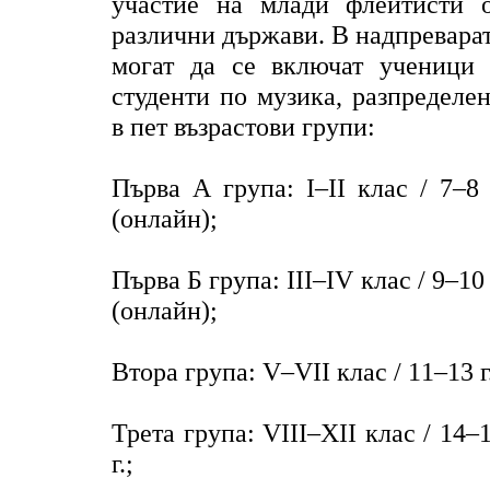
участие на млади флейтисти 
различни държави. В надпревара
могат да се включат ученици
студенти по музика, разпределе
в пет възрастови групи:
Първа А група: I–II клас / 7–8 
(онлайн);
Първа Б група: III–IV клас / 9–10 
(онлайн);
Втора група: V–VII клас / 11–13 г
Трета група: VIII–XII клас / 14–
г.;