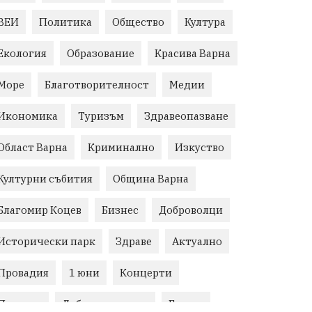
ВЕИ
Политика
Общество
Култура
Екология
Образование
Красива Варна
Море
Благотворителност
Медии
Икономика
Туризъм
Здравеопазване
Област Варна
Криминално
Изкуство
Културни събития
Община Варна
Благомир Коцев
Бизнес
Доброволци
Исторически парк
Здраве
Актуално
Провадия
1 юни
Концерти
Протест
Добрият пример
Галата