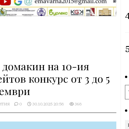
4
5
 домакин на 10-ия
тов конкурс от 3 до 5
ември
ИТИЯ
0
30.10.2025 20:58
368