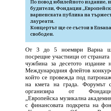
По повод юбилейното издание, н
будители, Фондация „Европейск
варненската публика на тържес
лауреати. 

Концертът ще се състои в Ensana A
От 3 до 5 ноември Варна 
посрещне участници от страната
чужбина за десетото издание 
Международния флейтов конкур
който се провежда под патрона
на кмета на града. Форумът 
организира от Фондаци
„Европейска музикална академи
с финансовата подкрепа на фо