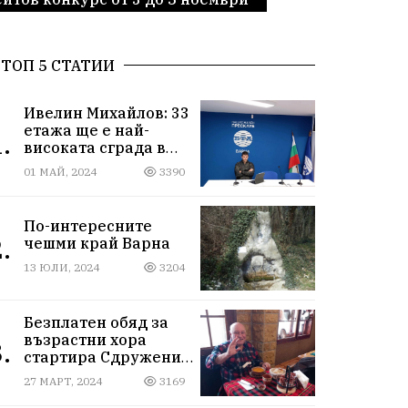
ТОП 5 СТАТИИ
Ивелин Михайлов: 33
етажа ще е най-
.
високата сграда в
новия Сити център
01 МАЙ, 2024
3390
във Варна
По-интересните
.
чешми край Варна
13 ЮЛИ, 2024
3204
Безплатен обяд за
възрастни хора
.
стартира Сдружение
„Хора от народа“ във
27 МАРТ, 2024
3169
Варна