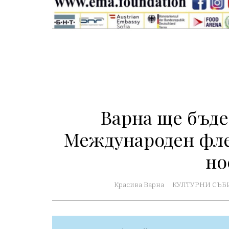
Варна ще бъде
Международен флей
но
Красива Варна
КУЛТУРНИ СЪБ