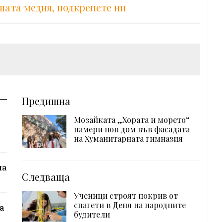
шата медия, подкрепете ни
Предишна
Мозайката „Хората и морето“
намери нов дом във фасадата
на Хуманитарната гимназия
на
Следваща
Ученици строят покрив от
спагети в Деня на народните
а
будители