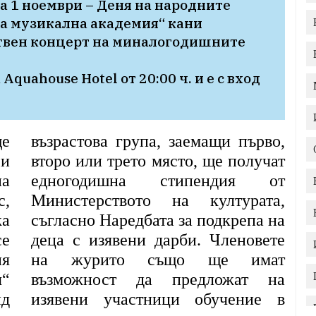
а 1 ноември – Деня на народните 
а музикална академия“ кани 
твен концерт на миналогодишните 
quahouse Hotel от 20:00 ч. и е с вход 
ще
възрастова група, заемащи първо,
 и
второ или трето място, ще получат
на
едногодишна стипендия от
с,
Министерството на културата,
жа
съгласно Наредбата за подкрепа на
се
деца с изявени дарби. Членовете
я
на журито също ще имат
я“
възможност да предложат на
нд
изявени участници обучение в