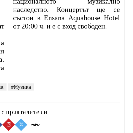
националното музикално
наследство. Концертът ще се
състои в Ensana Aquahouse Hotel
ат
от 20:00 ч. и е с вход свободен.
–
на
ия
а.
та
на
#Музика
 с приятелите си