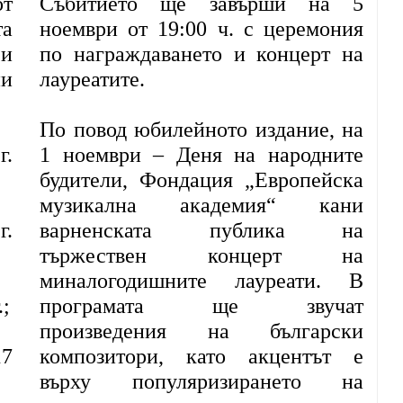
от
Събитието ще завърши на 5
та
ноември от 19:00 ч. с церемония
 и
по награждаването и концерт на
ни
лауреатите.
По повод юбилейното издание, на
г.
1 ноември – Деня на народните
будители, Фондация „Европейска
музикална академия“ кани
г.
варненската публика на
тържествен концерт на
миналогодишните лауреати. В
.;
програмата ще звучат
произведения на български
17
композитори, като акцентът е
върху популяризирането на