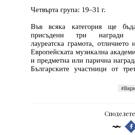
Четвърта група: 19–31 г.
Във всяка категория ще бъд
присъдени три награди 
лауреатска грамота, отличието 
Европейската музикална академ
и предметна или парична наград
Българските участници от тре
#Вар
Споделете