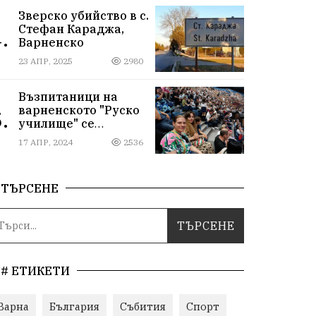
Зверско убийство в с.
Стефан Караджа,
.
Варненско
23 АПР, 2025
2980
Възпитаници на
варненското "Руско
.
училище" се
срещнаха на юбилея
17 АПР, 2024
2536
си отвъд
предубежденията
ТЪРСЕНЕ
# ЕТИКЕТИ
Варна
България
Събития
Спорт