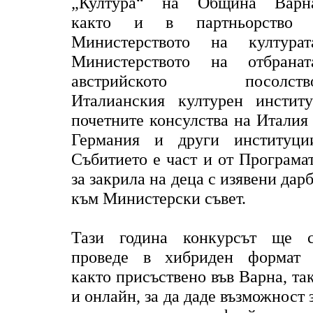
„Култура“ на Община Варн
както и в партньорство 
Министерството на културат
Министерството на отбранат
австрийското посолство
Италианския културен институ
почетните консулства на Италия
Германия и други институци
Събитието е част и от Програма
за закрила на деца с изявени дар
към Министерски съвет.
Тази година конкурсът ще 
проведе в хибриден формат
както присъствено във Варна, та
и онлайн, за да даде възможност 