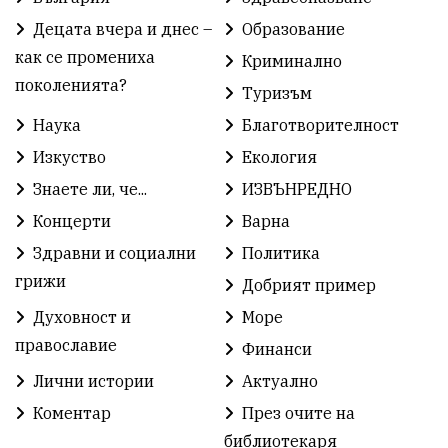
Театър
Спорт за деца
История
Децата вчера и днес –
Образование
Градски транспорт
Нов протест
с. Каменар
как се промениха
Криминално
поколенията?
Туризъм
Безплатни прегледи
Волейбол
Карин дом
Наука
Благотворителност
Зелена Енергия
Развитие
Ден на детето
Изкуство
Екология
Книги
Ветрогенератори
Девня
Знаете ли, че...
ИЗВЪНРЕДНО
Концерти
Варна
Ден на народните будители
Изложба
Здравни и социални
Политика
Детски градини
Богоявление
грижи
Добрият пример
Духовност и
Море
Разрушеното бомбоубежище
православие
Финанси
ММФ „Варненско лято“
Ибрахим Амура
Лични истории
Актуално
Избори 2026
Великден
Дарения
Коментар
През очите на
библиотекаря