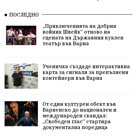
Пласидо Доминго
Семинар
Концерт
ПОСЛЕДНО
едрогабаритни отпадъци
„Приключенията на добрия
Културни и спортни събития
Аспарухово
войник Швейк“ отново на
сцената на Държавния куклен
театър във Варна
Безводие
пожари
Тенис
Вълчи дол
Безплатно
с. Неофит Рилски
24 май
Ученичка създаде интерактивна
Училища
Лична инициатива
Величие
карта за сигнали за препълнени
контейнери във Варна
Приют за кучета
Култура и образование
Музика
Камчия
Протест в подкрепа на кмета
От един културен обект във
Варненско до национален и
Новини
Зелена зона
международен скандал:
„Свободен глас“ стартира
Незаконно строителство
документална поредица