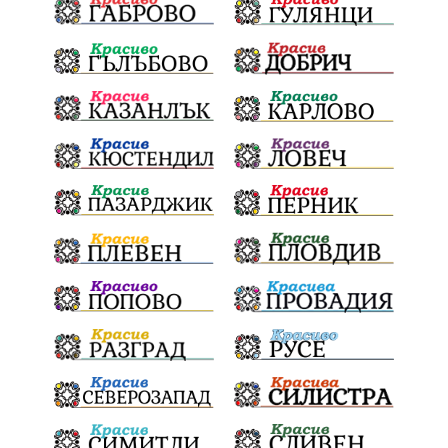
бронзови медал
Балканското първенство
в отборната надпревара
„Отваряне на града към морето“
Негодна за пиене вода
във Варненско
цялостно обновяване
Музеъ на мозайките
и прилежащия парк в Девня
Гражданска инициатива
„Парад на гордостта“
по спортна гимнастика 2026
Православие
Паралел
България и Унгария
полет в Космоса
българин в Космоса
майор Георги Иванов