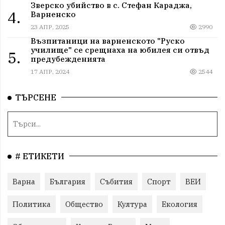
Зверско убийство в с. Стефан Караджа,
4.
Варненско
23 АПР, 2025
2990
Възпитаници на варненското "Руско
училище" се срещнаха на юбилея си отвъд
5.
предубежденията
17 АПР, 2024
2544
ТЪРСЕНЕ
# ЕТИКЕТИ
Варна
България
Събития
Спорт
ВЕИ
Политика
Общество
Култура
Екология