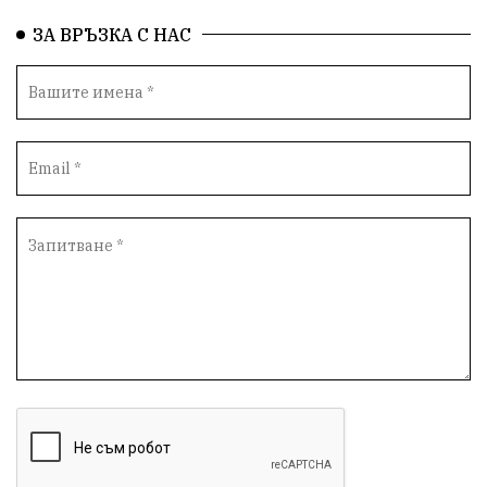
Да защитим кмета на Варна
с. Добрина
ЗА ВРЪЗКА С НАС
Плуване
Образователен форум
Временни промени в движението
Правосъдие
Опера
незаконни сметища
Световната купа
„Възраждане“
Профилактика
„Исторически парк“
Двойният стандарт
„Исторически парк“
Киро Брейка
Димитър Стоянов-bird.bg
избирателност
Варненски предприемачи
разказват за:
рекет, натиск и изнудване