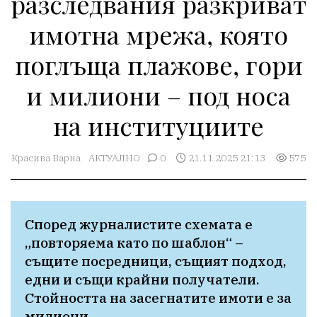
разследвания разкриват
имотна мрежа, която
поглъща плажове, гори
и милиони – под носа
на институциите
Красива Варна
АКТУАЛНО
0
21.11.2025 21:13
575
Според журналистите схемата е 
„повторяема като по шаблон“ – 
същите посредници, същият подход, 
едни и същи крайни получатели. 
Стойността на засегнатите имоти е за 