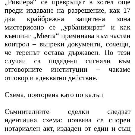
„Ривиера“ се превръщат в хотел още
преди издаване на разрешение, как 17
дка крайбрежна защитена зона
мистериозно се „урбанизират“ и как
къмпинг „Мечта“ преминава към частен
контрол – въпреки документи, сочещи,
че теренът остава държавен. По тези
случаи са подадени сигнали към
отговорните институции – чакаме
отговор и адекватно действие.
Схема, повторена като по калъп
Съмнителните сделки следват
идентична схема: появява се спорен
нотариален акт, издаден от един и същ