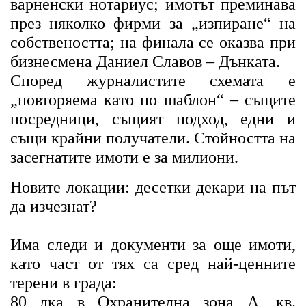
варненски нотариус; имотът преминава
през няколко фирми за „изпиране“ на
собствеността; на финала се оказва при
бизнесмена Даниел Славов – Дънката.
Според журналистите схемата е
„повторяема като по шаблон“ – същите
посредници, същият подход, едни и
същи крайни получатели. Стойността на
засегнатите имоти е за милиони.
Новите локации: десетки декари на път
да изчезнат?
Има следи и документи за още имоти,
като част от тях са сред най-ценните
терени в града:
80 дка в Охранителна зона А, кв.