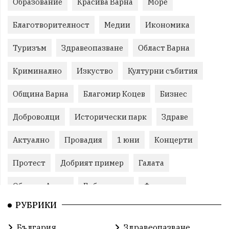
Образование
Красива Варна
Море
Благотворителност
Медии
Икономика
Туризъм
Здравеопазване
Област Варна
Криминално
Изкуство
Културни събития
Община Варна
Благомир Коцев
Бизнес
Доброволци
Исторически парк
Здраве
Актуално
Провадия
1 юни
Концерти
Протест
Добрият пример
Галата
Община Аврен
Библиотека
Фестивал
РУБРИКИ
Финанси
Съветите на специалиста
Проект
България
Здравеопазване