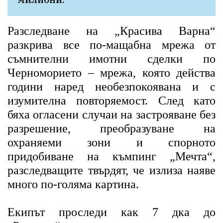
Разследване на „Красива Варна“
разкрива все по-мащабна мрежа от
съмнителни имотни сделки по
Черноморието – мрежа, която действа
години наред необезпокоявана и с
изумителна повторяемост. След като
бяха огласени случаи на застрояване без
разрешение, преобразуване на
охраняеми зони и спорното
придобиване на къмпинг „Мечта“,
разследващите твърдят, че излиза наяве
много по-голяма картина.
Екипът проследи как 7 дка до