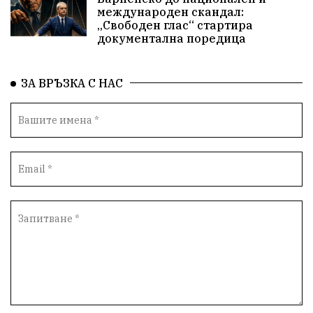
Новини
Зелена зона
международен скандал:
„Свободен глас“ стартира
Незаконно строителство
документална поредица
Да защитим кмета на Варна
с. Добрина
ЗА ВРЪЗКА С НАС
Плуване
Образователен форум
Временни промени в движението
Правосъдие
Опера
незаконни сметища
Световната купа
„Възраждане“
Профилактика
„Исторически парк“
Двойният стандарт
„Исторически парк“
Киро Брейка
Димитър Стоянов-bird.bg
избирателност