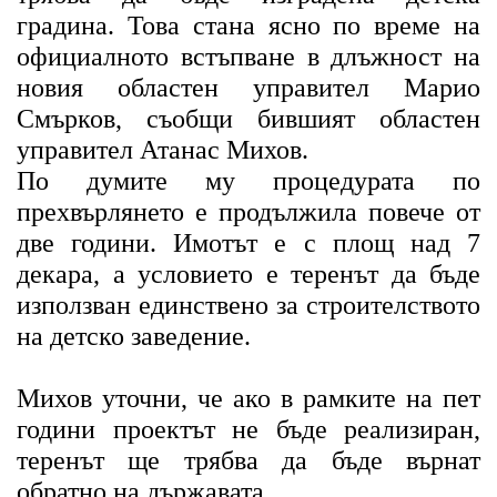
градина. Това стана ясно по време на
официалното встъпване в длъжност на
новия областен управител Марио
Смърков, съобщи бившият областен
управител Атанас Михов.
По думите му процедурата по
прехвърлянето е продължила повече от
две години. Имотът е с площ над 7
декара, а условието е теренът да бъде
използван единствено за строителството
на детско заведение.
Михов уточни, че ако в рамките на пет
години проектът не бъде реализиран,
теренът ще трябва да бъде върнат
обратно на държавата.