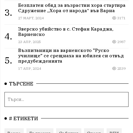
Безплатен обяд за възрастни хора стартира
3.
Сдружение „Хора от народа“ във Варна
27 МАРТ, 2024
3171
Зверско убийство в с. Стефан Караджа,
4.
Варненско
23 АПР, 2025
2987
Възпитаници на варненското "Руско
училище" се срещнаха на юбилея си отвъд
5.
предубежденията
17 АПР, 2024
2539
ТЪРСЕНЕ
# ЕТИКЕТИ