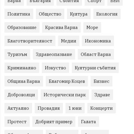
Варна
България
Събития
Спорт
ВЕИ
Политика
Общество
Култура
Екология
Образование
Красива Варна
Море
Благотворителност
Медии
Икономика
Туризъм
Здравеопазване
Област Варна
Криминално
Изкуство
Културни събития
Община Варна
Благомир Коцев
Бизнес
Доброволци
Исторически парк
Здраве
Актуално
Провадия
1 юни
Концерти
Протест
Добрият пример
Галата