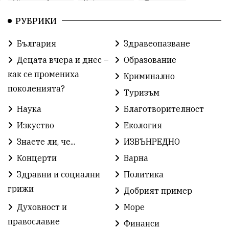
Община Аврен
Библиотека
Фестивал
РУБРИКИ
Финанси
Съветите на специалиста
Проект
България
Здравеопазване
Театър
Спорт за деца
История
Децата вчера и днес –
Образование
Градски транспорт
Нов протест
с. Каменар
как се промениха
Криминално
поколенията?
Туризъм
Безплатни прегледи
Волейбол
Карин дом
Наука
Благотворителност
Зелена Енергия
Развитие
Ден на детето
Изкуство
Екология
Книги
Ветрогенератори
Девня
Знаете ли, че...
ИЗВЪНРЕДНО
Концерти
Варна
Ден на народните будители
Изложба
Здравни и социални
Политика
Детски градини
Богоявление
грижи
Добрият пример
Духовност и
Море
Разрушеното бомбоубежище
православие
Финанси