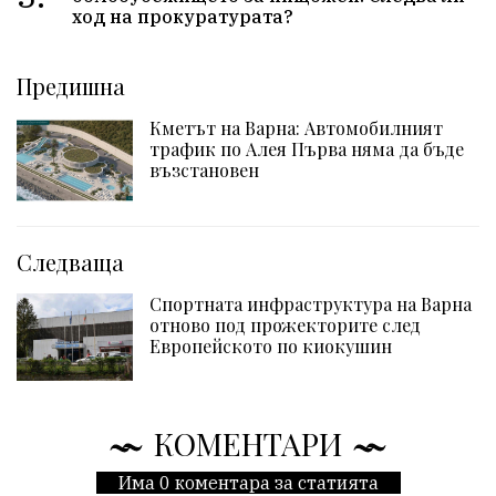
ход на прокуратурата?
Предишна
Кметът на Варна: Автомобилният
трафик по Алея Първа няма да бъде
възстановен
Следваща
Спортната инфраструктура на Варна
отново под прожекторите след
Европейското по киокушин
КОМЕНТАРИ
Има 0 коментара за статията