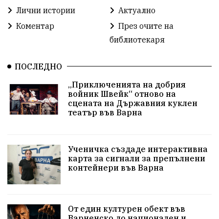
ММФ „Варненско лято“
Ибрахим Амура
Лични истории
Актуално
Избори 2026
Великден
Дарения
Коментар
През очите на
библиотекаря
Пласидо Доминго
Семинар
Концерт
ПОСЛЕДНО
едрогабаритни отпадъци
„Приключенията на добрия
Културни и спортни събития
Аспарухово
войник Швейк“ отново на
сцената на Държавния куклен
театър във Варна
Безводие
пожари
Тенис
Вълчи дол
Безплатно
с. Неофит Рилски
24 май
Ученичка създаде интерактивна
Училища
Лична инициатива
Величие
карта за сигнали за препълнени
контейнери във Варна
Приют за кучета
Култура и образование
Музика
Камчия
Протест в подкрепа на кмета
От един културен обект във
Варненско до национален и