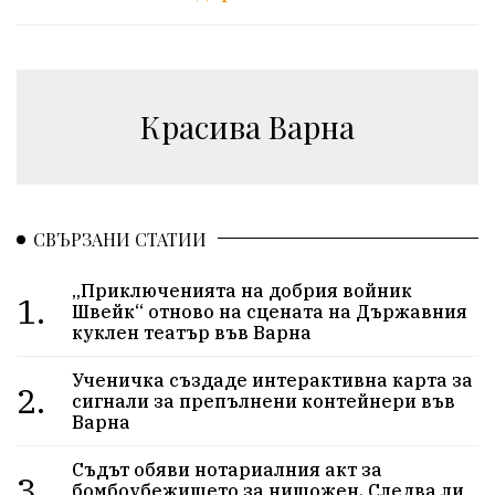
Красива Варна
СВЪРЗАНИ СТАТИИ
„Приключенията на добрия войник
1.
Швейк“ отново на сцената на Държавния
куклен театър във Варна
Ученичка създаде интерактивна карта за
2.
сигнали за препълнени контейнери във
Варна
Съдът обяви нотариалния акт за
3.
бомбоубежището за нищожен. Следва ли