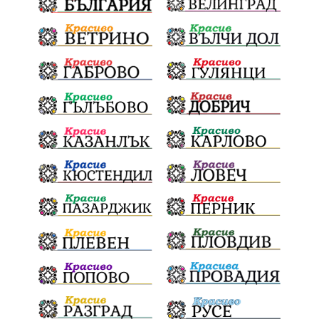
Ще има ли присъда
Ден на отворените врати
стопанство „Храна от село“
Карола Карова
бронзови медал
Балканското първенство
в отборната надпревара
„Отваряне на града към морето“
Негодна за пиене вода
във Варненско
цялостно обновяване
Музеъ на мозайките
и прилежащия парк в Девня
Гражданска инициатива
„Парад на гордостта“
по спортна гимнастика 2026
Православие