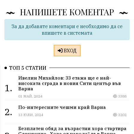
НАПИШЕТЕ КОМЕНТАР
За да добавяте коментари е необходимо да се
впишете в системата
ВХОД
ТОП 5 СТАТИИ
Ивелин Михайлов: 33 етажа ще е най-
високата сграда в новия Сити център във
1.
Варна
01 МАЙ, 2024
3388
По-интересните чешми край Варна
2.
13 ЮЛИ, 2024
3202
Безплатен обяд за възрастни хора стартира
Сдружение „Хора от народа“ във Варна