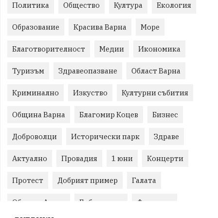
Политика
Общество
Култура
Екология
Образование
Красива Варна
Море
Благотворителност
Медии
Икономика
Туризъм
Здравеопазване
Област Варна
Криминално
Изкуство
Културни събития
Община Варна
Благомир Коцев
Бизнес
Доброволци
Исторически парк
Здраве
Актуално
Провадия
1 юни
Концерти
Протест
Добрият пример
Галата
Община Аврен
Библиотека
Фестивал