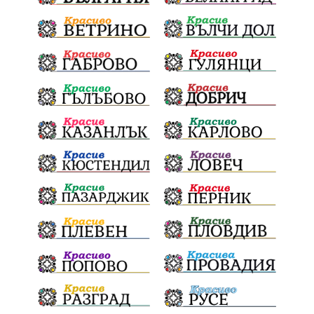
стопанство „Храна от село“
Карола Карова
бронзови медал
Балканското първенство
в отборната надпревара
„Отваряне на града към морето“
Негодна за пиене вода
във Варненско
цялостно обновяване
Музеъ на мозайките
и прилежащия парк в Девня
Гражданска инициатива
„Парад на гордостта“
по спортна гимнастика 2026
Православие
Паралел
България и Унгария
полет в Космоса