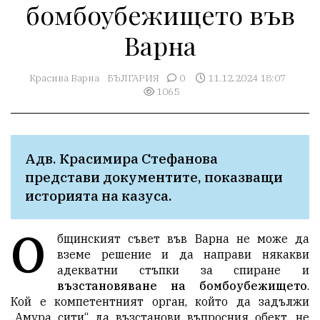
бомбоубежището във
Варна
Красива Варна
БЪЛГАРИЯ
0
11.12.2024 18:07
1065
Адв. Красимира Стефанова 
представи документите, показващи 
историята на казуса.
О
бщинският съвет във Варна не може да
вземе решение и да направи някакви
адекватни стъпки за спиране и
възстановяване на бомбоубежището
.
Кой е компетентният орган, който да задължи
„Амура сити“ да възстанови въпросния обект, не