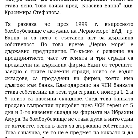
става ясно. Това заяви пред „Красива Варна” адв.
Красимира Стефанова.
Тя разказа, че през 1999 г. въпросното
бомбоубежище е актувано на „Черно море” ЕАД – гр.
Варна, и за него е съставен акт за държавна
собственост. По това време „Черно море” е
държавно предприятие. По-късно, с решение на
предприятието, част от земята и три сгради са
продадени на държавна фирма. Един от терените,
заедно с трите наземни сгради, които се водят
складове, са продадени на фирма, която има
дългове към банка. Благодарение на ЧСИ банката
става собственик на тези три сгради с номера 1, 2 и
3, които са наземни складове. След това банката
продава въпросния придобит чрез ЧСИ терен от 5
дка и 3-те наземни склада на фирмата на Ибрахим
Амура. За бомбоубежище не става дума в нито един
от актовете, освен в акта за държавна собственост.
Това означава, че то не е предмет на каквато и да