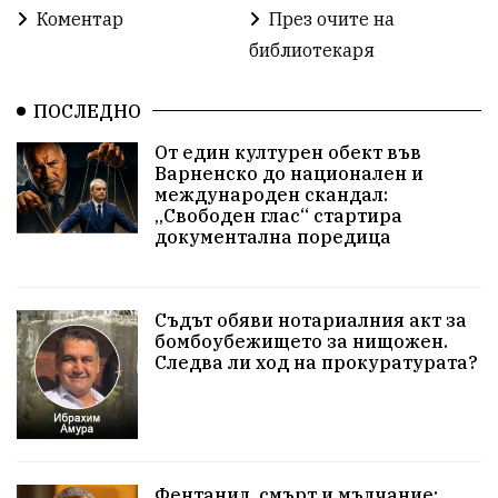
Избори 2026
Великден
Дарения
Коментар
През очите на
библиотекаря
Пласидо Доминго
Семинар
Концерт
ПОСЛЕДНО
едрогабаритни отпадъци
От един културен обект във
Културни и спортни събития
Аспарухово
Варненско до национален и
международен скандал:
„Свободен глас“ стартира
Безводие
пожари
Тенис
Вълчи дол
документална поредица
Безплатно
с. Неофит Рилски
24 май
Училища
Лична инициатива
Величие
Съдът обяви нотариалния акт за
бомбоубежището за нищожен.
Следва ли ход на прокуратурата?
Приют за кучета
Култура и образование
Музика
Камчия
Протест в подкрепа на кмета
Новини
Зелена зона
Фентанил, смърт и мълчание: