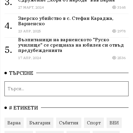
3.
27 МАРТ, 2024
3168
Зверско убийство в с. Стефан Караджа,
4.
Варненско
23 АПР, 2025
2978
Възпитаници на варненското "Руско
училище" се срещнаха на юбилея си отвъд
5.
предубежденията
17 АПР, 2024
2536
ТЪРСЕНЕ
# ЕТИКЕТИ
Варна
България
Събития
Спорт
ВЕИ