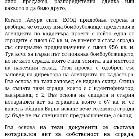
било продажба, разпоредителна сделка или
каквото и да било друго.
Когато „Амура сити” ЕООД придобива терена и
разбира, че отдолу има бомбоубежище, представя в
Агенцията по кадастъра проект, с който една от
сградите, с площ 67 кв. м, се изменя и става сграда
със специално предназначение с площ 956 кв. м.
Тук вече за първи път се появява бомбоубежището,
но не като сграда, която е под земята, а на мястото
на наземния склад. Този проект е одобрен със
заповед на директора на Агенцията по кадастъра.
Въз основа на тази заповед се издава скица. Скица
за същата тази сграда, която е с идентификатор,
завършващ с 2. Въз основа на скицата и стария
нотариален акт за сградата, която е 67 кв. м, се
внася в община Варна искане вече голямата сграда
да бъде не със специално предназначение, а склад.
Въз основа
на тези документи се съставя
нотариален акт за собственост на сграда
,