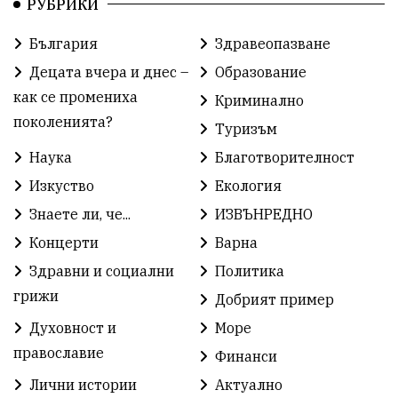
РУБРИКИ
Финанси
Съветите на специалиста
Проект
България
Здравеопазване
Театър
Спорт за деца
История
Децата вчера и днес –
Образование
Градски транспорт
Нов протест
с. Каменар
как се промениха
Криминално
поколенията?
Туризъм
Безплатни прегледи
Волейбол
Карин дом
Наука
Благотворителност
Зелена Енергия
Развитие
Ден на детето
Изкуство
Екология
Книги
Ветрогенератори
Девня
Знаете ли, че...
ИЗВЪНРЕДНО
Концерти
Варна
Ден на народните будители
Изложба
Здравни и социални
Политика
Детски градини
Богоявление
грижи
Добрият пример
Духовност и
Море
Разрушеното бомбоубежище
православие
Финанси
ММФ „Варненско лято“
Ибрахим Амура
Лични истории
Актуално