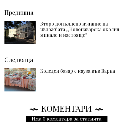
Предишна
Второ допълнено издание на
изложбата „Новопазарска околия –
минало и настояще“
Следваща
Коледен базар с кауза във Варна
КОМЕНТАРИ
Има 0 коментара за статията