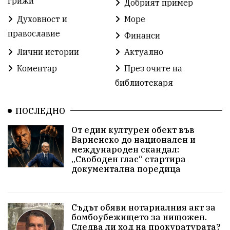
грижи
Добрият пример
Духовност и
Море
Разрушеното бомбоубежище
православие
Финанси
ММФ „Варненско лято“
Ибрахим Амура
Лични истории
Актуално
Избори 2026
Великден
Дарения
Коментар
През очите на
библиотекаря
Пласидо Доминго
Семинар
Концерт
ПОСЛЕДНО
едрогабаритни отпадъци
От един културен обект във
Културни и спортни събития
Аспарухово
Варненско до национален и
международен скандал:
„Свободен глас“ стартира
Безводие
пожари
Тенис
Вълчи дол
документална поредица
Безплатно
с. Неофит Рилски
24 май
Училища
Лична инициатива
Величие
Съдът обяви нотариалния акт за
бомбоубежището за нищожен.
Следва ли ход на прокуратурата?
Приют за кучета
Култура и образование