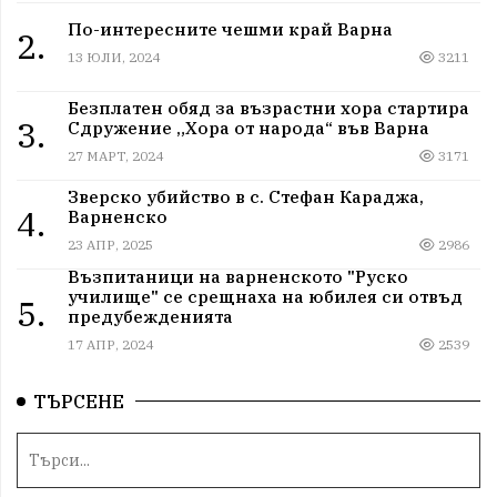
По-интересните чешми край Варна
2.
13 ЮЛИ, 2024
3211
Безплатен обяд за възрастни хора стартира
3.
Сдружение „Хора от народа“ във Варна
27 МАРТ, 2024
3171
Зверско убийство в с. Стефан Караджа,
4.
Варненско
23 АПР, 2025
2986
Възпитаници на варненското "Руско
училище" се срещнаха на юбилея си отвъд
5.
предубежденията
17 АПР, 2024
2539
ТЪРСЕНЕ