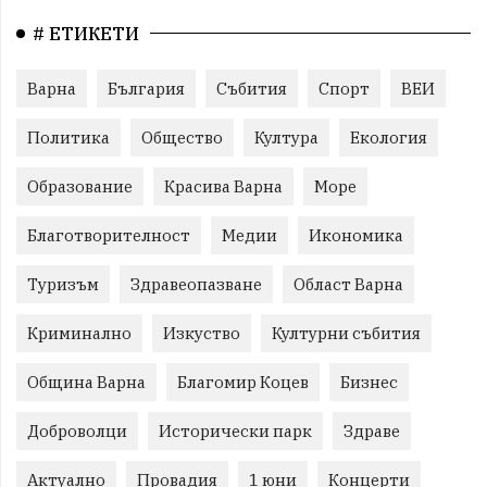
# ЕТИКЕТИ
Варна
България
Събития
Спорт
ВЕИ
Политика
Общество
Култура
Екология
Образование
Красива Варна
Море
Благотворителност
Медии
Икономика
Туризъм
Здравеопазване
Област Варна
Криминално
Изкуство
Културни събития
Община Варна
Благомир Коцев
Бизнес
Доброволци
Исторически парк
Здраве
Актуално
Провадия
1 юни
Концерти