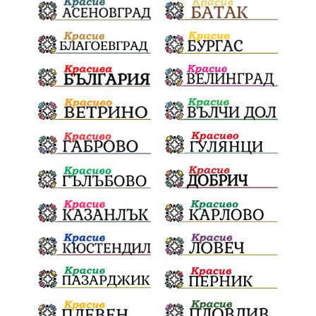
благотворителна инициатива
Електронният прием започва
Дънката
Ще има ли присъда
Ден на отворените врати
стопанство „Храна от село“
Карола Карова
бронзови медал
Балканското първенство
в отборната надпревара
„Отваряне на града към морето“
Негодна за пиене вода
във Варненско
цялостно обновяване
Музеъ на мозайките
и прилежащия парк в Девня