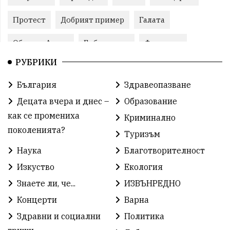
Протест
Добрият пример
Галата
Община Аврен
Библиотека
Фестивал
РУБРИКИ
Финанси
Съветите на специалиста
Проект
България
Здравеопазване
Театър
Спорт за деца
История
Децата вчера и днес –
Образование
Градски транспорт
Нов протест
с. Каменар
как се промениха
Криминално
поколенията?
Туризъм
Безплатни прегледи
Волейбол
Карин дом
Наука
Благотворителност
Зелена Енергия
Развитие
Ден на детето
Изкуство
Екология
Книги
Ветрогенератори
Девня
Знаете ли, че...
ИЗВЪНРЕДНО
Концерти
Варна
Ден на народните будители
Изложба
Здравни и социални
Политика
Детски градини
Богоявление