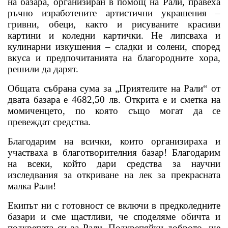
на базара, организиран в помощ на Рали, правеха
ръчно изработените артистични украшения –
гривни, обеци, както и рисуваните красиви
картини и коледни картички. Не липсваха и
кулинарни изкушения – сладки и солени, според
вкуса и предпочитанията на благородните хора,
решили да дарят.
Общата събрана сума за „Приятелите на Рали“ от
двата базара е
4682,50 лв.
Открита е и сметка на
момиченцето, по която също могат да се
превеждат средства.
Благодарим на всички, които организираха и
участваха в благотворителния базар! Благодарим
на всеки, който дари средства за научни
изследвания за откриване на лек за прекрасната
малка Рали!
Екипът ни с готовност се включи в предколедните
базари и сме щастливи, че споделяме обичта и
подкрепата си за Рали. Подкрепяйки доброто, ще