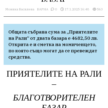
Моника Василева
ВАРНА
0
17.1.2025 16:48
563
Общата събрана сума за „Приятелите 
на Рали“ от двата базара е 4682,50 лв. 
Открита е и сметка на момиченцето, 
по която също могат да се превеждат 
средства.
ПРИЯТЕЛИТЕ НА РАЛИ
–
БЛАГОТВОРИТЕЛЕН
БАЗАР