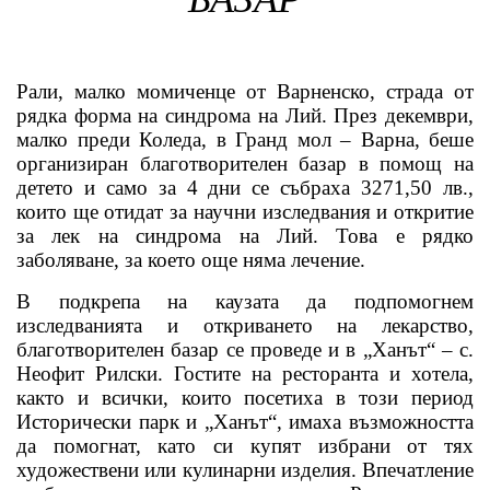
Рали, малко момиченце от Варненско, страда от
рядка форма на синдрома на Лий. През декември,
малко преди Коледа, в Гранд мол – Варна, беше
организиран благотворителен базар в помощ на
детето и само за 4 дни се събраха 3271,50 лв.,
които ще отидат за научни изследвания и откритие
за лек на синдрома на Лий. Това е рядко
заболяване, за което още няма лечение.
В подкрепа на каузата да подпомогнем
изследванията и откриването на лекарство,
благотворителен базар се проведе и в „Ханът“ – с.
Неофит Рилски. Гостите на ресторанта и хотела,
както и всички, които посетиха в този период
Исторически парк и „Ханът“, имаха възможността
да помогнат, като си купят избрани от тях
художествени или кулинарни изделия. Впечатление