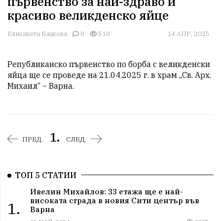
първенство за най-здраво и
красиво великденско яйце
Елисавета Вацкова
0
518
14 АПР, 2025
Републиканско първенство по борба с великденски 
яйца ще се проведе на 21.04.2025 г. в храм „Св. Арх. 
Михаил“ – Варна.
1.
ПРЕД.
СЛЕД.
ТОП 5 СТАТИИ
Ивелин Михайлов: 33 етажа ще е най-
високата сграда в новия Сити център във
1.
Варна