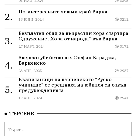
01 МАЙ, 2024
3395
По-интересните чешми край Варна
2.
13 ЮЛИ, 2024
3212
Безплатен обяд за възрастни хора стартира
3.
Сдружение „Хора от народа“ във Варна
27 МАРТ, 2024
3172
Зверско убийство в с. Стефан Караджа,
4.
Варненско
23 АПР, 2025
2987
Възпитаници на варненското "Руско
училище" се срещнаха на юбилея си отвъд
5.
предубежденията
17 АПР, 2024
2541
ТЪРСЕНЕ