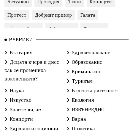
Актуално
Провадия
1 юни
Концерти
Протест
Добрият пример
Галата
Община Аврен
Библиотека
Фестивал
РУБРИКИ
Финанси
Съветите на специалиста
Проект
България
Здравеопазване
Театър
Спорт за деца
История
Децата вчера и днес –
Образование
Градски транспорт
Нов протест
с. Каменар
как се промениха
Криминално
поколенията?
Туризъм
Безплатни прегледи
Волейбол
Карин дом
Наука
Благотворителност
Зелена Енергия
Развитие
Ден на детето
Изкуство
Екология
Книги
Ветрогенератори
Девня
Знаете ли, че...
ИЗВЪНРЕДНО
Концерти
Варна
Ден на народните будители
Изложба
Здравни и социални
Политика