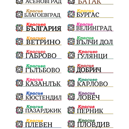
благотворителна инициатива
Електронният прием започва
Дънката
Ще има ли присъда
Ден на отворените врати
стопанство „Храна от село“
Карола Карова
бронзови медал
Балканското първенство
в отборната надпревара
„Отваряне на града към морето“
Негодна за пиене вода
във Варненско
цялостно обновяване
Музеъ на мозайките
и прилежащия парк в Девня