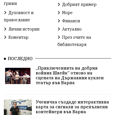
Детски градини
Богоявление
грижи
Добрият пример
Духовност и
Море
Разрушеното бомбоубежище
православие
Финанси
ММФ „Варненско лято“
Ибрахим Амура
Лични истории
Актуално
Избори 2026
Великден
Дарения
Коментар
През очите на
библиотекаря
Пласидо Доминго
Семинар
Концерт
ПОСЛЕДНО
едрогабаритни отпадъци
„Приключенията на добрия
Културни и спортни събития
Аспарухово
войник Швейк“ отново на
сцената на Държавния куклен
театър във Варна
Безводие
пожари
Тенис
Вълчи дол
Безплатно
с. Неофит Рилски
24 май
Ученичка създаде интерактивна
Училища
Лична инициатива
Величие
карта за сигнали за препълнени
контейнери във Варна