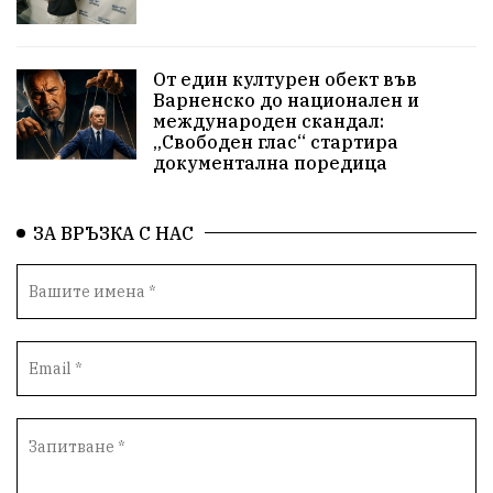
Приют за кучета
Култура и образование
Музика
Камчия
Протест в подкрепа на кмета
От един културен обект във
Варненско до национален и
Новини
Зелена зона
международен скандал:
„Свободен глас“ стартира
Незаконно строителство
документална поредица
Да защитим кмета на Варна
с. Добрина
ЗА ВРЪЗКА С НАС
Плуване
Образователен форум
Временни промени в движението
Правосъдие
Опера
незаконни сметища
Световната купа
„Възраждане“
Профилактика
„Исторически парк“
Двойният стандарт