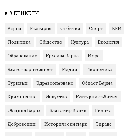
# ЕТИКЕТИ
Варна
България
Събития
Спорт
ВЕИ
Политика
Общество
Култура
Екология
Образование
Красива Варна
Море
Благотворителност
Медии
Икономика
Туризъм
Здравеопазване
Област Варна
Криминално
Изкуство
Културни събития
Община Варна
Благомир Коцев
Бизнес
Доброволци
Исторически парк
Здраве